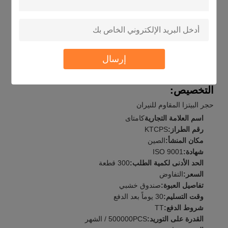
ISO 9001، والحد الأدنى لكمية الطلب هو 300pcs. السعر قابل
للتفاوض ، ووقت التسليم هو 30 يومًا بعد الدفع. توفر KAMTAI قدرة
إمداد 500000pcs / الشهر ، وتقبل الدفع عبر TT.
حجر البيتزا المقاوم للنيران من "كامتا" مثالي لطهي البيتزا والخبز
والبسكويت والمعجنات الأخرى.إنه الملحق المثالي للخبزاحصل على
حجر البيتزا الحديدي الخاص بك اليوم وابدأ الطهي مثل طاهي محترف
إرسال
التخصيص:
حجر البيتزا المقاوم للنيران
اسم العلامة التجارية
كامتاى
رقم الطراز:
KTCPS
مكان المنشأ:
الصين
شهادة:
ISO 9001
الحد الأدنى لكمية الطلب:
300 قطعة
السعر:
التفاوض
تفاصيل العبوة:
صندوق خشبي
وقت التسليم:
30 يوماً بعد الدفع
شروط الدفع:
TT
القدرة على التوريد:
500000PCS / الشهر