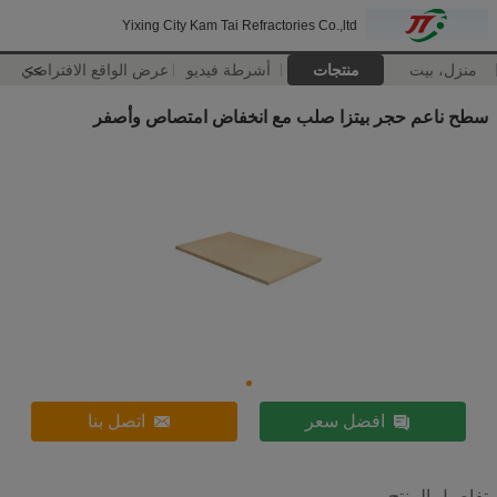
Yixing City Kam Tai Refractories Co.,ltd
منزل، بيت
منتجات
أشرطة فيديو
>>
عرض الواقع الافتراضي
سطح ناعم حجر بيتزا صلب مع انخفاض امتصاص وأصفر
افضل سعر
اتصل بنا
تفاصيل المنتج