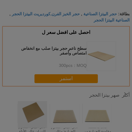
حجر البيتزا الصناعية
حجر الخبز الفرن,كورديريت البيتزا الحجر
بطاقة:
,
,
الصناعية البيتزا الحجر
احصل على افضل سعر ل
سطح ناعم حجر بيتزا صلب مع انخفاض
امتصاص وأصفر
300pcs
MOQ：
استمر
صهر بيتزا الحجر
أكثر
حسن الأداء 12 بوصة
مادة مخصصة
حجر البيتزا المقاوم
حجر البيتزا المقاوم
أواني 
ا كورديريت
مقاومة للحرارة من
للحرارة: مثالي
للنيران عالي الأداء
الحراريا