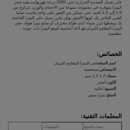
على تحمل الصدمة الحرارية حتى 2000 درجة فهرنهايت.هذه حجر
البيتزا متوفرة في مجموعة متنوعة من الأحجام والوزن، تتراوح من
1.5 إلى 2.5 كجم، حتى تتمكن من العثور على واحد يناسب تماما
الفرن الخاص بك. لونها الأصفر يوفر تباين جميل على البيتزا الخاصة
بك ويجعلها تبرز.سواء كنت طباخ محترف أو صانع بيتزا هواة، حجر
البيتزا المقاوم للنيران هو أداة أساسية لصنع البيتزا ذات جودة
مطعمية.
الخصائص:
اسم المنتج
حجر البيتزا المقاوم للنيران
الامتصاص:
منخفضة
سمك:
1.2-1.5 سم
اللون:
أصفر
الصمود:
عالية
المنتج:
بيتزا ستون
المعلمات التقنية:
سمات المنتج
المواصفات