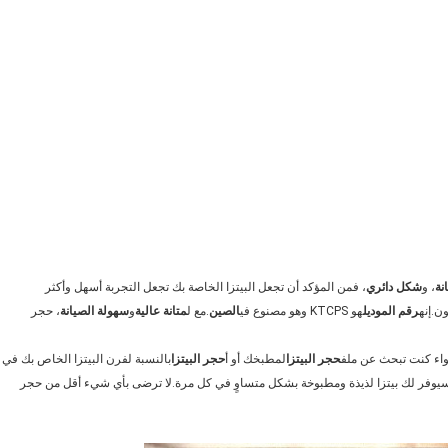
نة
، و
شكل دائري
، فمن المؤكد أن تجعل البيتزا الخاصة بك تجعل التجربة أسهل وأكثر
ن.إنه
رقم الموديل
هو KTCPS وهو مصنوع في
الصين
.مع ل
متانة عالية
و
سهولة الصيانة
، حجر
حجر البيتزا
لمطبخك أو أ
حجر البيتزا
بالنسبة لفرن البيتزا الخاص بك في
هذا سيوفر لك بيتزا لذيذة ومطبوخة بشكل متساوٍ في كل مرة.لا ترضى بأي شيء أقل من حجر