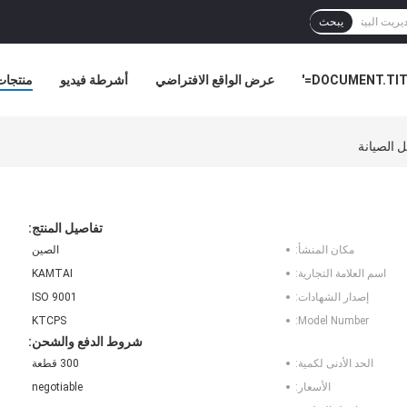
يبحث
DOCUMENT.TITL
عرض الواقع الافتراضي
أشرطة فيديو
منتجات
أخبار ا
 الصيانة
تفاصيل المنتج:
مكان المنشأ:
الصين
اسم العلامة التجارية:
KAMTAI
إصدار الشهادات:
ISO 9001
KTCPS
Model Number:
شروط الدفع والشحن:
الحد الأدنى لكمية:
300 قطعة
الأسعار:
negotiable