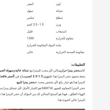
لون
أصفر
صيانة
سهل
سطح
سلس
وزن
1.5 - 2.5 كجم
استيعاب
قليل
مقاوم للحرارة
1300
مادة
المواد المقاومة للحرارة
مقاومة الصدمة الحرارية
عالي
التطبيقات:
كامتي
حجر بيتزا حراري
مثالي لأي محب للبيتزا.مع ل
متانة عالية
و
سهولة الصيا
متعة.يحتوي حجر البيتزا هذا على
وزن 1.5-2.5 كجم
ومتاح في أ
أصفر فاقع
لو
البيتزا هذا هو خيار رائع لأي شخص يبحث عن
حجر بيتزا للبيع
.
حجر البيتزا المقاوم للصهر KAMTAI هو الخيار الأمثل لأي عشاق بيتزا.سواء كنت تبحث عن ملف
الهواء الطلق ، فهذا هو المنتج المثالي لك.من المؤكد أن حجر البيتزا 
البيتزا عالي الجودة هذا.