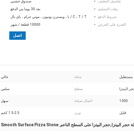
تفاصيل التغليف:
صندوق خشبي
وقت التسليم:
بعد 30 يوما من الدفع
شروط الدفع:
L / C ، T / T ، ويسترن يونيون ، موني جرام ، باي بال
القدرة على العرض:
10000 قطعة / شهر
اتصل
مستطيل
متانة:
عالي
ر البيتزا
سطح:
سلس
1300
اعمال صيانة:
سهل
قليل
وزن:
1.5-2.5 كجم
 حجر البيتزا,حجر البيتزا على السطح الناعم
Smooth Surface Pizza Stone
,