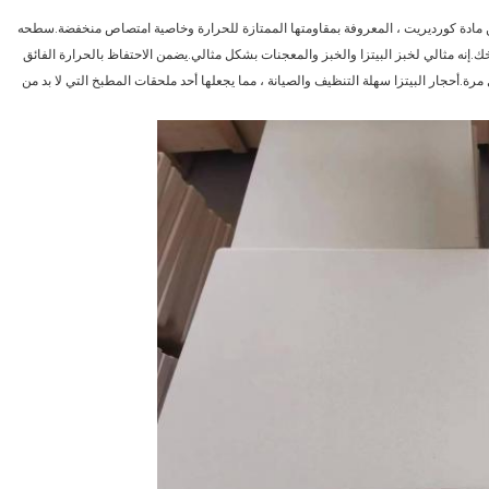
من مادة كورديريت ، المعروفة بمقاومتها الممتازة للحرارة وخاصية امتصاص منخفضة.سطحه
ديكور مطبخك.إنه مثالي لخبز البيتزا والخبز والمعجنات بشكل مثالي.يضمن الاحتفاظ بالحرارة الفائق
.أحجار البيتزا سهلة التنظيف والصيانة ، مما يجعلها أحد ملحقات المطبخ التي لا بد من