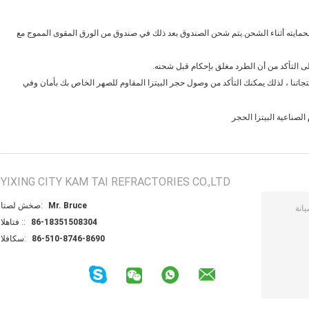
لحمايته أثناء الشحن.يتم شحن الصندوق بعد ذلك في صندوق من الورق المقوى المموج مع
 التأكد من أن الطرد مغلق بإحكام قبل شحنه.
 نقل موثوقة وموثوقة مثل FedEx و UPS لتوصيل منتجاتنا ، لذلك يمكنك التأكد من وصول حجر البيتزا المقاوم للصهر الخاص بك بأمان وفي
الصناعية البيتزا الحجر
YIXING CITY KAM TAI REFRACTORIES CO.,LTD
Mr. Bruce
اتصل شخص:
86-18351508304
الهاتف ::
86-510-8746-8690
الفاكس: