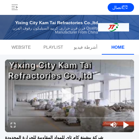
اتصال
Yixing City Kam Tai Refractories Co.,ltd
Quality فرن فرن حراري, كربيد السيليكون رفوف الفرن
Manufacturer From China
HOME
أشرطة فيديو
PLAYLIST
WEBSITE
شركة ييشينغ كام تاي للمواد المقاومة للحرارة المحدودة