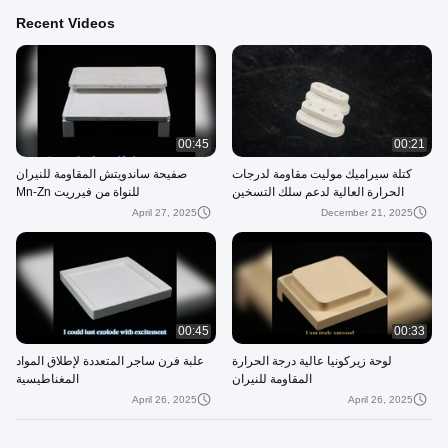
Recent Videos
00:45
00:21
كتلة سيراميك موليت مقاومة لدرجات
صفيحة ساندويتش المقاومة للنيران
الحرارة العالية لدعم سلك التسخين
للنواة من فيرريت Mn-Zn
April 27, 2025
December 21, 2025
00:45
00:33
لوحة زيركونيا عالية درجة الحرارة
علبة فرن ساجر المتعددة لإطلاق المواد
المقاومة للنيران
المغناطيسية
April 26, 2025
April 26, 2025