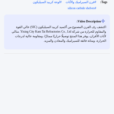
Tags:
#
فرن السيراميك والأثاث
#
لوحة كربيد السيليكون
silicon carbide shelves
#
Video Description:
اكتشف رف الفرن المصنوع من أكسيد كربيد السيليكون (SIC) عالي القوة
والمقاوم للحرارة من شركة Yixing City Kam Tai Refractories Co., Ltd. مثالي
لأثاث الأفران، يوفر هذا المنتج توصيلًا حراريًا ممتازًا، ومقاومة عالية لدرجات
الحرارة، ومتانة فائقة للسيراميك والمعادن والمزيد.