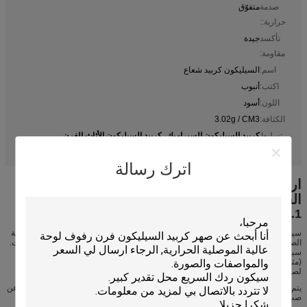
صدمة
متفوّق
حرارية::
تأكسد
جيدة
مقاومة:
اسم:
السيليكون كربيد شعاع
اكتب:
أنبوب
اللون:
أسود
الكثافة:
3.02g / CM3
كربيد السيليكون السيراميك، كربيد السيليكون الأثاث الفرن
تسليط
,
silicon carbide kiln furniture
الضوء:
اترك رسالة
ارتفاع معدل الموصلية الحرارية وقوة عالية كربيد
السيليكون شعاع
1. وصف المنتج
سيك لديها معامل منخفض من التمدد الحراري، وارتفاع معدل الموصلية الحرارية ومقاومة
الصدمة الحرارية الكمال.يمكن استخدامه في سرعة عالية البيئة تأثير الحرارية لعدة مرات.
سيك لديه أداء قوة عالية وجيدة تأثير المقاومة الحرارية.ويمكن استخدامه في بيئة قاسية
(مثل ارتفاع في درجة الحرارة، التآكل، تآكل، الخ) لفترة طويلة. سيك هو مادة مثالية
لصناعة السيراميك، استخداما في فرن هايتمبيراتيور.
يتم تصنيع مكونات كربيد السيليكون المتكلس (سيك) من خلال ضغط تلبد الشكل الناتج عن
صب الزلة أو البثق أو الضغط على مسحوق كربيد ألفا السيليكون كربيد. سيك لديه أعلى
مور، أفضل مقاومة الأكسدة وأعلى درجة حرارة الاستخدام (1750 درجة مئوية) من المواد