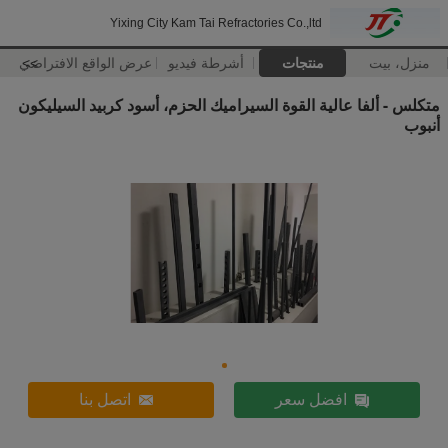
Yixing City Kam Tai Refractories Co.,ltd
منزل، بيت
منتجات
أشرطة فيديو
>>
عرض الواقع الافتراضي
متكلس - ألفا عالية القوة السيراميك الحزم، أسود كربيد السيليكون
أنبوب
افضل سعر
اتصل بنا