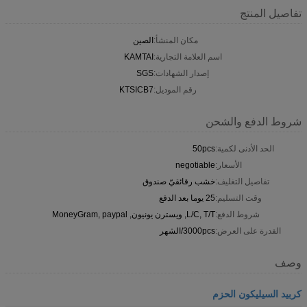
تفاصيل المنتج
مكان المنشأ:
الصين
اسم العلامة التجارية:
KAMTAI
إصدار الشهادات:
SGS
رقم الموديل:
KTSICB7
شروط الدفع والشحن
الحد الأدنى لكمية:
50pcs
الأسعار:
negotiable
تفاصيل التغليف:
خشب رقائقيّ صندوق
وقت التسليم:
25 يوما بعد الدفع
شروط الدفع:
L/C, T/T, ويسترن يونيون, MoneyGram, paypal
القدرة على العرض:
3000pcs/الشهر
وصف
كربيد السيليكون الحزم