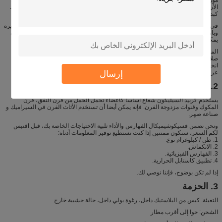
الأربعة قيد المناقشة. سيك هو أيضا أغلى من المواد الأربعة، وعموما اقتصادية مجدية فقط
كبديل ل ريسيك في درجات حرارة أعلى من 1450 درجة مئوية استخدام الحد من نسيك.
في عملية حرق الخزف المنزلية، وذلك باستخدام شعاع أبيرتوريد سيسيك، شريط مستديرة
وبار سكور لتحل محل أدوات الفرن التقليدية، فإنه سيوفر 20-30٪ الغاز، ومساحة الفرن
يمكن استخدامها على نحو أكثر فعالية، وأكثر كونسينينت.
المنتج لديها سلسلة من التفوق مثل قوة الانحناء العالية، مقاومة التآكل، مقاومة التآكل،
صلابة عالية، الموصلية الحرارية العالية، مقاومة الأكسدة، مقاومة الصدمة الحرارية،
انخفاض معامل التمدد الحراري ومقاومة الزحف تحت درجة حرارة عالية، الخ. هنا لدينا
إرسال
عرض المنتج.
2. التطبيقات
يستخدم كربيد السيليكون شعاع أساسا كأعضاء تحمل الحمل من فرن النفق، فرن
المكوك وقنوات مزدوجة الفرن. فإنه يمكن أيضا أن تستخدم الأثاث الفرن في السيراميك و
صناعة صهر.
ونحن نضمن فسيكوشيميكال الفهارس والأداء تلبية الاحتياجات الخاصة بك، قبل اقتبس
لكم السعر، سنكون ممتنين إذا كنت تستطيع توفير المعلومات أدناه:
1. طن / كيلوغرام نوع.
2. الانكماش.
3. الفهارس الفيزيائية.
4. تطبيق كاستابل الحرارية.
إذا لم تكن بوضوح، فإننا نوصي لك.
3. الحزمة
التعبئة: كيس من البلاستيك داخل، رغوة بولي داخل، حالة خشبية خارج
الشحن: جوا إلى أقرب مطار