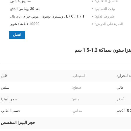
تفاصيل التغليف:
صندوق خشبي
وقت التسليم:
بعد 30 يوما من الدفع
شروط الدفع:
L / C ، T / T ، ويسترن يونيون ، موني جرام ، باي بال
القدرة على العرض:
10000 قطعة / شهر
اتصل
 سماكة 1.2-1.5 سم
ة للحرارة
استيعاب:
قليل
عالي
سطح:
سلس
أصفر
منتج:
حجر البيتزا
1.5 كجم
مقاس:
حسب الطلب
حجر البيتزا المخصص