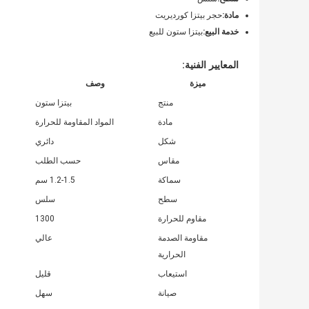
مادة:
حجر بيتزا كورديريت
خدمة البيع:
بيتزا ستون للبيع
المعايير الفنية:
ميزة
وصف
منتج
بيتزا ستون
مادة
المواد المقاومة للحرارة
شكل
دائري
مقاس
حسب الطلب
سماكة
1.2-1.5 سم
سطح
سلس
مقاوم للحرارة
1300
مقاومة الصدمة
عالي
الحرارية
استيعاب
قليل
صيانة
سهل