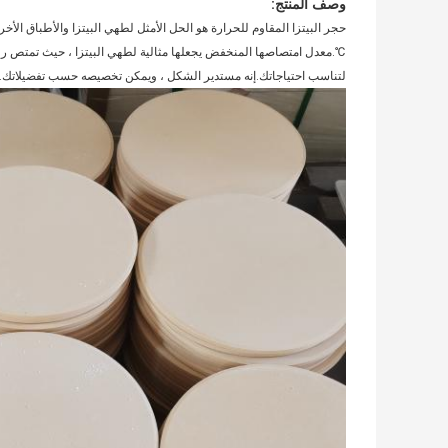
وصف المنتج:
℃.معدل امتصاصها المنخفض يجعلها مثالية لطهي البيتزا ، حيث تمتص رط
لتناسب احتياجاتك.إنه مستدير الشكل ، ويمكن تخصيصه حسب تفضيلاتك.مع 