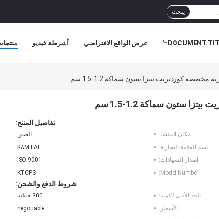
يبحث
DOCUMENT.TITL
عرض الواقع الافتراضي
أشرطة فيديو
منتجات
أخبار ا
مخصصة كورديريت بيتزا ستون سماكة 1.2-1.5 سم
ا ستون سماكة 1.2-1.5 سم
تفاصيل المنتج:
مكان المنشأ:
الصين
اسم العلامة التجارية:
KAMTAI
إصدار الشهادات:
ISO 9001
KTCPS
Model Number:
شروط الدفع والشحن:
الحد الأدنى لكمية:
300 قطعة
الأسعار:
negotiable