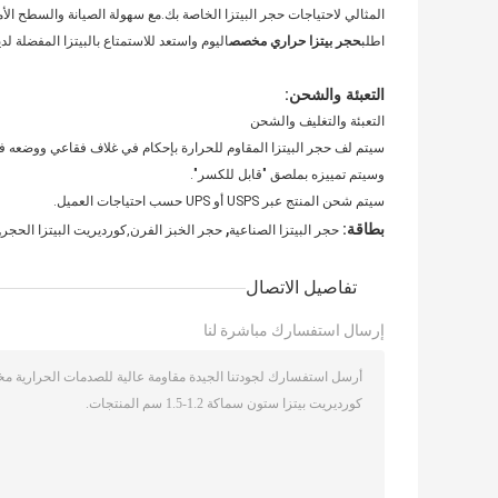
المثالي لاحتياجات حجر البيتزا الخاصة بك.مع سهولة الصيانة والسطح الأملس ،
اطلب
حجر بيتزا حراري مخصص
اليوم واستعد للاستمتاع بالبيتزا المفضلة لد
التعبئة والشحن:
التعبئة والتغليف والشحن
سيتم لف حجر البيتزا المقاوم للحرارة بإحكام في غلاف فقاعي ووضعه 
وسيتم تمييزه بملصق "قابل للكسر".
سيتم شحن المنتج عبر USPS أو UPS حسب احتياجات العميل.
,
,
بطاقة:
حجر البيتزا الصناعية
حجر الخبز الفرن,كورديريت البيتزا الحجر
تفاصيل الاتصال
إرسال استفسارك مباشرة لنا