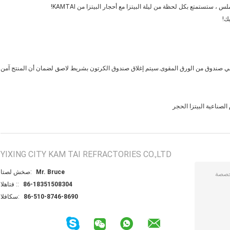
 ستستمتع بكل لحظة من ليلة البيتزا مع أحجار البيتزا من KAMTAI!
يك!
في صندوق من الورق المقوى.سيتم إغلاق صندوق الكرتون بشريط لاصق لضمان أن المنتج آمن
الصناعية البيتزا الحجر
YIXING CITY KAM TAI REFRACTORIES CO.,LTD
Mr. Bruce
اتصل شخص:
86-18351508304
الهاتف ::
86-510-8746-8690
الفاكس: