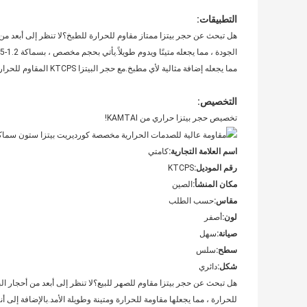
التطبيقات:
مما يجعله إضافة مثالية لأي مطبخ.مع حجر البيتزا KTCPS المقاوم للحرارة من KAMTAI ، ستتمكن من طهي البيتزا مثل المحترفين!
التخصيص:
تخصيص حجر بيتزا حراري من KAMTAI!
اسم العلامة التجارية:
كامتي
رقم الموديل:
KTCPS
مكان المنشأ:
الصين
مقاس:
حسب الطلب
لون:
أصفر
صيانة:
سهل
سطح:
سلس
شكل:
دائري
للحرارة ، مما يجعلها مقاومة للحرارة ومتينة وطويلة الأمد.بالإضافة إلى