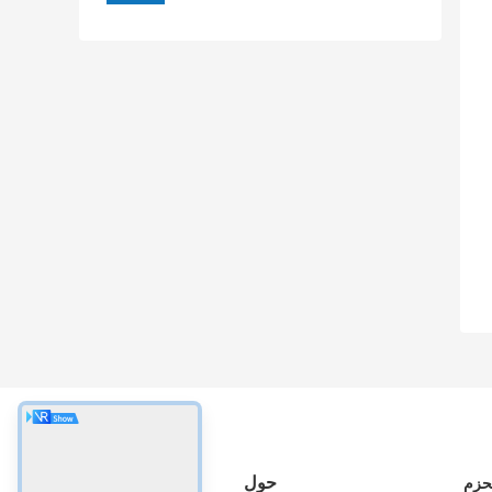
حول
لحزم