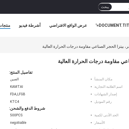
يبحث
DOCUMENT.TITL
عرض الواقع الافتراضي
أشرطة فيديو
منتجات
أخبار ا
ر، بيتزا الحجر الصناعي مقاومة درجات الحرارة العالية
ناعي مقاومة درجات الحرارة العالية
تفاصيل المنتج:
مكان المنشأ:
الصين
اسم العلامة التجارية:
KAMTAI
إصدار الشهادات:
FDA,LFGB
رقم الموديل:
KTC4
شروط الدفع والشحن:
الحد الأدنى لكمية:
500PCS
الأسعار:
negotiable