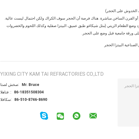
ك الخدوش على الحجر)
ر أو الفرن الساخن مباشرة. هناك فرصة أن الحجر سوف الكراك ولكن احتمال ليست عالية.
 وضع الطعام الزيتي (مثل شيكاغو طبق عميق، البيتزا صقلية وكذلك اللحوم والخضروات
و على ورقة جامعية قبل وضع على الحجر.
الصناعية البيتزا الحجر
YIXING CITY KAM TAI REFRACTORIES CO.,LTD
Mr. Bruce
اتصل شخص:
86-18351508304
الهاتف ::
86-510-8746-8690
الفاكس: