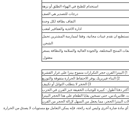
استخدام للطبخ في الهواء الطلق أو نزهة
درجات للتصدير هي الصف
التفاف بطاقة لكل وحدة
ادارة الاغذية والعقاقير لفغب
 نستطيع ان نقدم عينات مجانية، وفقا لممارسة المشترين تحمل
الشحن.
ات المنتج المختلفة، والجودة العالية والسلامة والنظافة بسعر
معقول.
1) البيتزا الفرن حجر التكرارات متموج بيتزا على غرار القشرة
2) البناء فيربريك يوفر الاحتفاظ الحرارة متفوقة والتوزيع
3) الحجر لا يتطلب التوابل أو تكييف
وي على الرصاص أو أي مادة ضارة أخرى وليس لديه رائحة، فإنه يمكن التعامل مع مستويات لا يصدق من الحرارة.