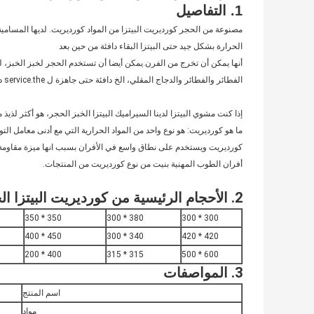
1. التفاصيل
مصنوعة من الحجر كورديريت البيتزا من المواد كورديريت. لديها المسام
الحرارة بشكل جيد حتى البيتزا البقاء دافئة من حين بعد
أنها يمكن أن تخرج من الفرن.يمكن أيضا أن تستخدم الحجر لخبز الخبز، ل
الفطائر والفطائر والدجاج المقلي، الخ دافئة حتى جاهزة ل service.the درجة حرارة العمل هو أكثر من 1000 و # 8451؛ لا كسر عندما الحجر تلبية المياه.
إذا كنت مشوي البيتزا لدينا السيراميك البيتزا الخبز الحجر، هو أكثر لذيذ
ما هو كورديريت: هو نوع واحد من المواد الحرارية التي مع أدنى معامل ا
كورديريت ويستخدم على نطاق واسع في الأفران بسبب انها ميزة مقاومة درج
أفران الطوب المهنية بنيت من نوع كورديريت من المنتجات.
2. الأحجام الرئيسية من كورديريت البيتزا الحجر
350 * 350
380 * 300
300 * 300
450 * 400
340 * 300
420 * 420
400 * 200
315 * 315
600 * 500
3. المواصفات
اسم المنتج
مواد