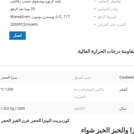
تفاصيل التغليف:
علبة كرتون وصندوق خشب رقائقي
وقت التسليم:
25 يوما بعد الدفع
شروط الدفع:
L/C, T/T, ويسترن يونيون, MoneyGram
القدرة على العرض:
2000PCS/month
اتصل
مقاومة درجات الحرارة العالية
Cordierit
اسم المنتج:
بيتزا الحجر
أصفر
ماكس استخدام درجة
1200 ℃
الحرارة:
منال
الكثافة:
1.8-2.0g / CM3
كورديريت البيتزا الحجر
فرن الخبز الحجر
,
 والخبز الخبز شواء