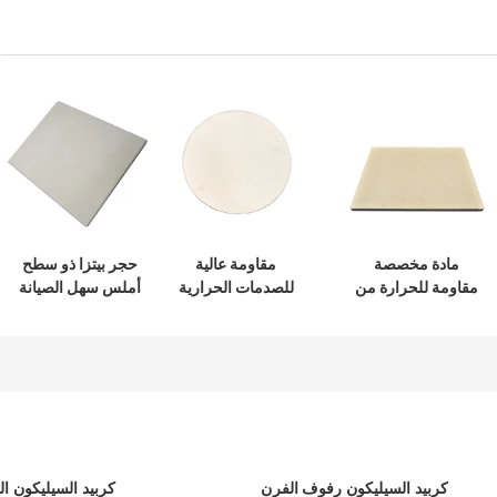
مادة مخصصة
مقاومة عالية
حجر بيتزا ذو سطح
مقاومة للحرارة من
للصدمات الحرارية
أملس سهل الصيانة
حجر البيتزا للخبازين
مخصصة كورديريت
بيتزا ستون سماكة
1.2-1.5 سم
كربيد السيليكون رفوف الفرن
كربيد السيليكون ا