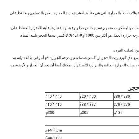
ية والاحتفاظ بالحرارة التي هي مثالية لقشرة جيدة.الحجر يسخن بالتساوي ويحافظ على
فات والبسكويت منحهم نسيج خاص جدا ونوعية أو باعتبارها علبة الاحترار للحفاظ على
 من الصلب الفرن.
لتوسع. ذي كورديريت الحجر لن كسر عندما تتغير درجة الحرارة فجأة وفي طائفة واسعة.
ات الحرارة العالية والحرارية الاستقرار. يمكنك أيضا أن تجد أن الجدار والأرضية من
440 * 440
400 * 320
380 * 380
410 * 410
337 * 388
270 * 270
φ380
φ305
φ180
بيتزا الحجر
Cordierite