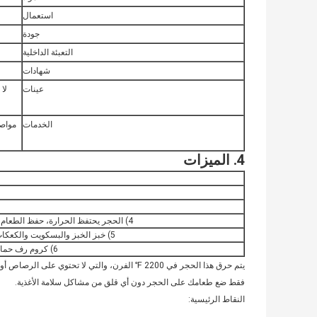
استعمال
جودة
التعبئة الداخلية
شهادات
عينات
لا
الخدمات
مواصف
4. الميزات
4) الحجر يحتفظ الحرارة، حفظ الطعام أكثر دفئا أطول - كبيرة للوجبات الخفيفة خبز الفرن في الحزب
5) خبز الخبز والبسكويت والكعكات، فلاتبريادس، حتى تسخين بقايا الطعام على هذا الحجر البيتزا
6) كروم رف حمالات البيتزا الحجر، مما يجعل من السهل لإزالة الحجر من الفرن
يتم حرق هذا الحجر في 2200 ℉ الفرن، والتي لا تحت
فقط ضع طعامك على الحجر دون أي قلق من مشاكل سلامة الأغذية.
النقاط الرئيسية: