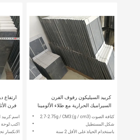
كربيد السيليكون رفوف الفرن
ارتفاع د
السيراميك الحرارية مع طلاء الألومينا
فرن الأث
السيليكو
كثافة الصوت (g / cm3):2.7-2.75g / CM3
اسم:كربيد ا
شكل:المستطيل
اكتب:لوحة
باستخدام الحياة:على الأقل 2 سنة
الانكسار تحت الحمل