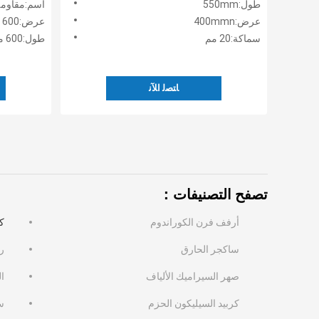
طول:550mm
اسم:مقاومة درجات
عرض:400mmn
عرض:600 مم
سماكة:20 مم
طول:600 مم
ﺎﺘﺼﻟ ﺍﻶﻧ
تصفح التصنيفات：
أرفف فرن الكوراندوم
ك
ساكجر الحارق
ر
صهر السيراميك الألياف
ا
كربيد السيليكون الحزم
س