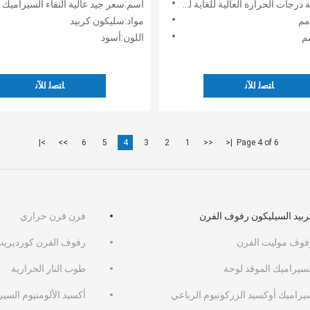
 الحرارة العالية للغاية لوحة كربيد السيليكون
اسم:سعر جيد عالية النقاء السيراميك صهر كربيد السيليكون فر
مواد:سليكون كربيد
اللون:أسود
ﺎﺘﺼﻟ ﺍﻶﻧ
ﺎﺘﺼﻟ ﺍﻶﻧ
>|
>>
6
5
4
3
2
1
<<
|<
Page 4 of 6
ربيد السيليكون رفوف الفرن
فرن فرن حراري
فوف موليت الفرن
رفوف الفرن كورديري
لسيراميك الموقد لوحة
طوب النار الحرارية
يراميك أوكسيد الزركونيوم الرباعي
أكسيد الألومنيوم السي