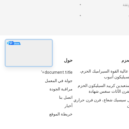
تقة
حول
لحزم
عالية القوة السيراميك الحزم،
document.title='
لسيليكون أنبوب
جولة في المعمل
تعبدين كربيد السيليكون الحزم
مراقبة الجودة
للفرن الأثاث سغس شهادة
اتصل بنا
كل سيسيك شعاع، فرن فرن حراري
ن
أخبار
خريطة الموقع