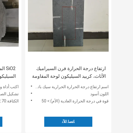
ارتفاع درجة الحرارة فرن السيراميك
SiO2
الأثاث، كربيد السيليكون لوحة المقاومة
السيليكو
للتآكل
الأثاث ال
اسم:ارتفاع درجة الحرارة الحرارية سيك باتس المستخدمة لأسطوانات الموقد الأسطوانة
اكتب:أداة و
اللون:أسود
تشكيل:الصح
قوة في درجة الحرارة العادية (الأم):> 50
الكثافة:2.70-2.75g / CM3
ﺎﺘﺼﻟ ﺍﻶﻧ