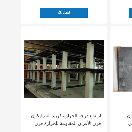
ﺎﺘﺼﻟ ﺍﻶﻧ
رن
ارتفاع درجة الحرارة كربيد السيليكون
ل
فرن الأفران المقاومة للحرارة فرن
الفرن