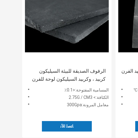
 الفرن
الرفوف الصديقة للبيئة السيليكون
كربيد ، وكربيد السيليكون لوحة للفرن
الصناعي
المسامية المفتوحة:<0.1٪
الكثافة:> 2.75G / CM3
معامل المرونة:300Gpa
ﺎﺘﺼﻟ ﺍﻶﻧ