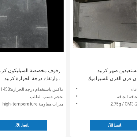
 المستعبدين صهر كربيد
رفوف مخصصة السيليكون كربيد
ن فرن الفرن للسيراميك
، وارتفاع درجة الحرارة كربيد
فرن
السيليكون لوحة
عاء
ماكس باستخدام درجة الحرارة:1450 ℃
افة الجافة
بحجم:حسب الطلب
ميزات:مقاومة high-temperature
ﺎﺘﺼﻟ ﺍﻶﻧ
ﺎﺘﺼﻟ ﺍﻶﻧ