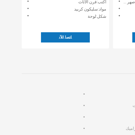
ن بلاطة
اكتب:فرن الأثاث
مواد:سليكون كربيد
شكل:لوحة
ﺎﺘﺼﻟ ﺍﻶﻧ
ت
راميك