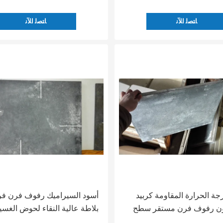
ﺎﺘﺼﻟ ﺍﻶﻧ
ﺎﺘﺼﻟ ﺍﻶﻧ
رجة الحرارة المقاومة كربيد
أسود السيراميك رفوف فرن ف
ون رفوف فرن مستقر سطح
بلاطة عالية النقاء لحوض الغسي