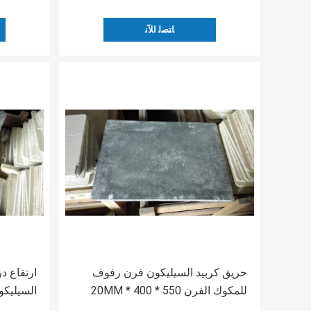
ﺎﺘﺼﻟ ﺍﻶﻧ
حريق كربيد السيليكون فرن رفوف
ارتفاع د
للمكوك الفرن 550 * 400 * 20MM
السيليك
مصقول