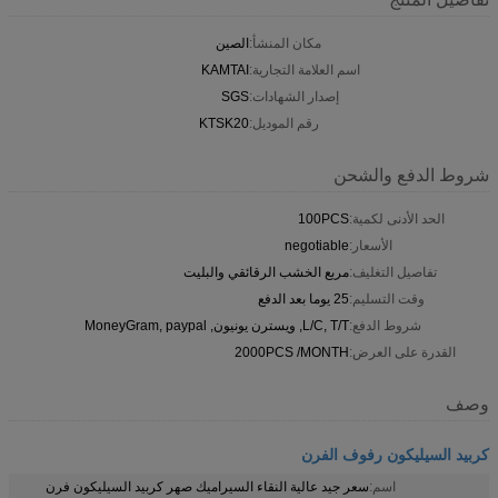
مكان المنشأ:
الصين
اسم العلامة التجارية:
KAMTAI
إصدار الشهادات:
SGS
رقم الموديل:
KTSK20
شروط الدفع والشحن
الحد الأدنى لكمية:
100PCS
الأسعار:
negotiable
تفاصيل التغليف:
مربع الخشب الرقائقي والبليت
وقت التسليم:
25 يوما بعد الدفع
شروط الدفع:
L/C, T/T, ويسترن يونيون, MoneyGram, paypal
القدرة على العرض:
2000PCS /MONTH
وصف
كربيد السيليكون رفوف الفرن
اسم:
سعر جيد عالية النقاء السيراميك صهر كربيد السيليكون فرن