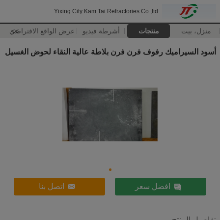
Yixing City Kam Tai Refractories Co.,ltd
منزل، بيت
منتجات
أشرطة فيديو
>>
عرض الواقع الافتراضي
أسود السيراميك رفوف فرن فرن بلاطة عالية النقاء لحوض الغسيل
افضل سعر
اتصل بنا
تفاصيل المنتج