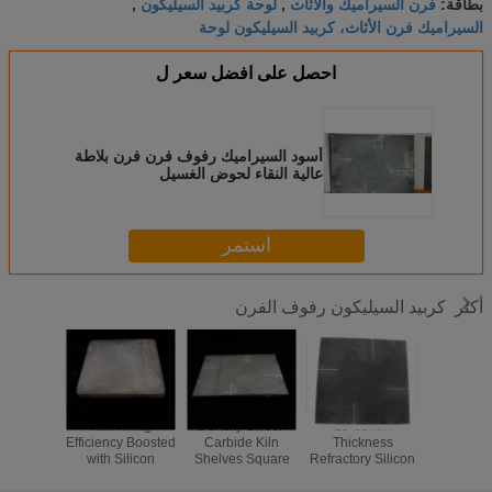
فرن السيراميك والأثاث
لوحة كربيد السيليكون
بطاقة:
,
,
السيراميك فرن الأثاث، كربيد السيليكون لوحة
احصل على افضل سعر ل
أسود السيراميك رفوف فرن فرن بلاطة
عالية النقاء لحوض الغسيل
استمر
كربيد السيليكون رفوف الفرن
أكثر
المقاومة
10-30mm
Density Silicon
Kiln Firing
ة أكسيد
Thickness
Carbide Kiln
Efficiency Boosted
أرفف فر
ون كربيد
Refractory Silicon
Shelves Square
with Silicon
السيليك
 فرن الجرف
Carbide Kiln
Shelves for
Carbide Kiln
إطلاق 
ث الفرن
Shelves with High
Optimal and
Shelves 10-30mm
الدرجة ا