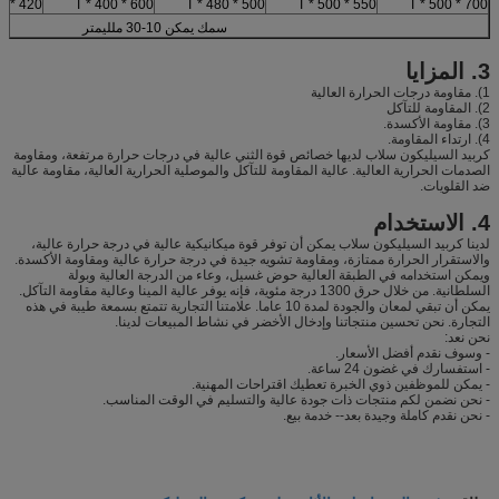
420 * 400 * T
600 * 400 * T
500 * 480 * T
550 * 500 * T
700 * 500 * T
سمك يمكن 10-30 ملليمتر
3. المزايا
1). مقاومة درجات الحرارة العالية
2). المقاومة للتآكل
3). مقاومة الأكسدة.
4). ارتداء المقاومة.
كربيد السيليكون سلاب لديها خصائص قوة الثني عالية في درجات حرارة مرتفعة، ومقاومة
الصدمات الحرارية العالية. عالية المقاومة للتآكل والموصلية الحرارية العالية، مقاومة عالية
ضد القلويات.
4. الاستخدام
لدينا كربيد السيليكون سلاب يمكن أن توفر قوة ميكانيكية عالية في درجة حرارة عالية،
والاستقرار الحرارة ممتازة، ومقاومة تشويه جيدة في درجة حرارة عالية ومقاومة الأكسدة.
ويمكن استخدامه في الطبقة العالية حوض غسيل، وعاء من الدرجة العالية وبولة
السلطانية. من خلال حرق 1300 درجة مئوية، فإنه يوفر عالية المينا وعالية مقاومة التآكل.
يمكن أن تبقي لمعان والجودة لمدة 10 عاما. علامتنا التجارية تتمتع بسمعة طيبة في هذه
التجارة. نحن تحسين منتجاتنا وإدخال الأخضر في نشاط المبيعات لدينا.
نحن نعد:
- وسوف نقدم أفضل الأسعار.
- استفسارك في غضون 24 ساعة.
- يمكن للموظفين ذوي الخبرة تعطيك اقتراحات المهنية.
- نحن نضمن لكم منتجات ذات جودة عالية والتسليم في الوقت المناسب.
- نحن نقدم كاملة وجيدة بعد-- خدمة بيع.