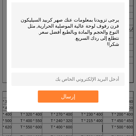
بند
معلومات تقنية
كثافة الصوت (g / cm3)
2،70-2،75
المسامية الظاهرية (٪)
7-8
قوة في درجة الحرارة العادية (الأم)
> 50
ارتفاع درجة الحرارة الانحناء قوة (مبا / 1400 ℃)
> 55
الباردة سحق قوة (الأم)
> 90
الانكسار تحت الحمل (℃)
> 1750 (T2) 2KG / CM2
أقصى درجة حرارة للخدمة (℃)
1450
بيروكوندكتيفيتي (خكال / م ℃)
13،5-14،5
4،2-4،8
Thermalexpansivity (× 10-6 / ℃)
مادة كيميائية
كربيد> 90٪
Fe2O3 <0.3٪
Al2O3> 99٪ (طلاء السطح)
الحجم الرئيسي من سيليكون كربيد سلاب
إرسال
340 * 340 * T
320 * 320 * T
310 * 310 * T
295 * 295 * T
240 * 200 * T
400 * 190 * T
400 * 150 * T
380 * 340 * T
340 * 200 * T
320 * 300 * T
400 * 400 * T
400 * 320 * T
400 * 270 * T
400 * 230 * T
400 * 200 * T
500 * 450 * T
550 * 400 * T
320 * 240 * T
400 * 215 * T
450 * 450 * T
620 * 560 * T
600 * 550 * T
600 * 400 * T
600 * 500 * T
530 * 330 * T