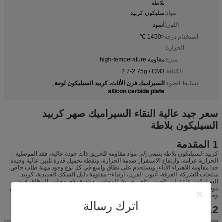
بلاطة
مواد:
سليكون كربيد
اللون:
أسود
استخدام درجة
<1450 ℃
الحرارة:
ميزة:
مقاومة high-temperature
الكثافة:
2.7-2.75g / CM3
السيراميك فرن الأثاث، كربيد السيليكون لوحة
تسليط الضوء:
,
silicon carbide plate
سعر جيد عالية النقاء السيراميك صهر كربيد
السيليكون بلاطة
1 المقدمة
كربيد السيليكون بلاطة ينتمي إلى مواد مقاومة للحريق ذات جودة عالية، فقد الموصلية
الحرارية غرامة، وارتفاع الاستقرار صدمة الحرارة، ونقطة تحميل قدرة تليين عالية وجيدة
جدا مقاومة للاهتراء الأداء، ويستخدم على نطاق واسع في كل نوع وجود مهنة طلب خاص.
منتجات الشركة: الغرفة، أنبوب الفرن، ارتداء-- مقاومة دليل السكك الحديدية، كربيد
السيليكون عاء ترابي الصدر، يتلقى حروق المجلس، دواسة دفع، مجلس المظلة، فرن
موقد الموقد فوهة وهلم جرا.
ذي نوعية مستقرة، حجم دقيقة، يمكن أن تجعل طلب خاص
وجعل سطح البولندية.
اترك رسالة
2. مواصفة