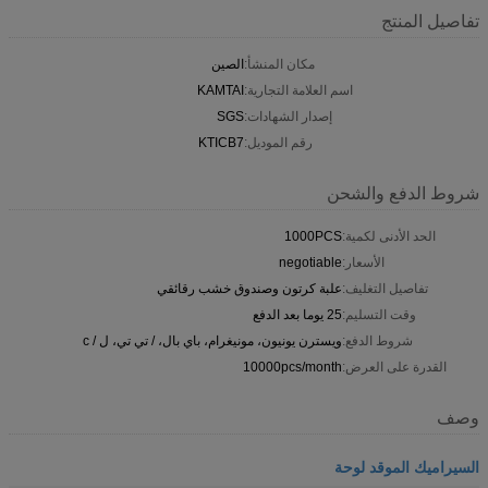
تفاصيل المنتج
مكان المنشأ:
الصين
اسم العلامة التجارية:
KAMTAI
إصدار الشهادات:
SGS
رقم الموديل:
KTICB7
شروط الدفع والشحن
الحد الأدنى لكمية:
1000PCS
الأسعار:
negotiable
تفاصيل التغليف:
علبة كرتون وصندوق خشب رقائقي
وقت التسليم:
25 يوما بعد الدفع
شروط الدفع:
ويسترن يونيون، مونيغرام، باي بال، / تي تي، ل / c
القدرة على العرض:
10000pcs/month
وصف
السيراميك الموقد لوحة