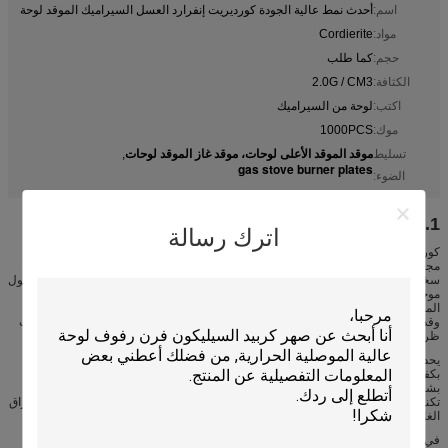
اسم:
أحدث نمط عالية الجودة كورديريت إنفرارد العسل السيراميك الموقد لوحة
مواد:
Cordierite
حجم:
كما طلب
الكثافة:
2.0G / CM3
اكتب:
لوحة من السيراميك
موك:
1000PCS
موقد الموقد الأعلى لوحات، موقد غاز الموقد لوحات
تسليط
,
gas stove burner plates
الضوء:
1. الوصف
اترك رسالة
كورديريت
الأشعة تحت الحمراء العسل السيراميك الموقد لوحة
لديها تطبيق مهم في
مجال التدفئة الغاز للسيراميك التقني.
ولتحسين كفاءة التبادل الحراري، يجب أن تعطي
سخانات الغاز الإشعاعي درجة حرارة صغيرة جدا من الحمل الحراري، ويجب أن يكون طول
موجة الإشعاع في نطاق الأشعة تحت الحمراء.
يتدفق الغاز من خلال العديد من الثقوب
المتوازية إلى أكبر مساحة سطح ممكن للاحتراق الكامل.
وقد وضعت لدينا كورديريت المواد مقاومة جيدة ضد الصدمات الميكانيكية والحرارية تحت
ظروف التشغيل العادية.
يحدث احتراق الغاز داخل ثقوب لوحة الاحتراق السيراميك؛
ويتم إشعاع الطاقة الحرارية
بكفاءة في وسائل الأشعة فوق الحمراء.
لمزايا كفاءة الاحتراق عالية، التدفئة الموزعة
بشكل جيد وانخفاض انبعاثات غازات العادم، أثبتت لوحة الاحتراق السيراميك لتكون
تكنولوجيا التدفئة الصديقة للبيئة، وهذه هي فكرة التكنولوجيا لتحل محل تكنولوجيا الاحتراق
الغاز التقليدية.
في الوقت الحاضر، نحن تهدف إلى جعل أفضل المنتجات مع أفضل الأسعار للعملاء.