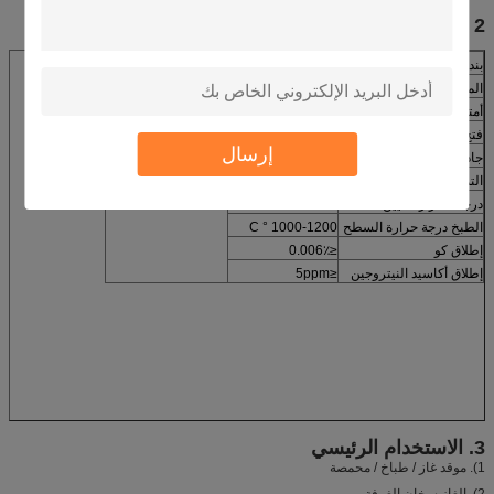
2 -
مؤشر الأداء
بند
فهرس
مواصفات
المواد
Cordierite
لا نستطيع ان نقدم لكم
المنتج الذي تريده.
أمتصاص الماء
50.4٪
فتح المسامية
61٪
إرسال
جاذبية معينة
0.6-0.9g / CM3
التمدد الحراري كوفيسيانت
1.5-3 (× 10-6K-1)
درجة الحرارة تليين
> 1280 ° C
الطبخ درجة حرارة السطح
1000-1200 ° C
إطلاق كو
≤0.006٪
إطلاق أكاسيد النيتروجين
≤5ppm
3. الاستخدام الرئيسي
1). موقد غاز / طباخ / محمصة
2). الغاز سخان الغرفة