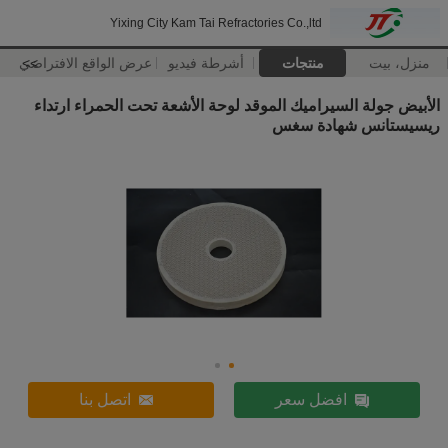
Yixing City Kam Tai Refractories Co.,ltd
منزل، بيت
منتجات
أشرطة فيديو
>>
عرض الواقع الافتراضي
الأبيض جولة السيراميك الموقد لوحة الأشعة تحت الحمراء ارتداء
ريسيستانس شهادة سغس
افضل سعر
اتصل بنا