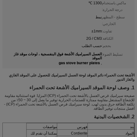
ماكس باستخدام
1300 ℃
درجة الحرارة:
سطح - المظهر
نمط
الخارجي:
تفاوت:
±1mm
الكثافة:
2G / CM3
بحجم:
حسب الطلب
العسل السيراميك الأشعة فوق البنفسجية ، لوحات موقد غاز
تسليط الضوء:
الموقد
gas stove burner plates
,
الأشعة تحت الحمراء دائم الموقد لوحة العسل السيراميك للحصول على الموقد الغازي
والغاز الدبور
1. وصف لوحة الموقد السيراميك الأشعة تحت الحمراء
صفيحة سيراميك قرص العسل بالأشعة تحت الحمراء (ICP) المزايا: قوة استثنائية مقاومة
للإشعاع المشتعل مقاومة ممتازة للصدمات الحرارية توفير ما يصل إلى 30 ~ 50٪ من
تكلفة الطاقة حرق بدون لهب. لوحة سيراميك قرص العسل بالأشعة تحت الحمراء (ICP) -
أفضل منتجات توفير الطاقة.
2. الشخصيات البدنية
بند
فهرس
مواصفات
المواد
Cordierite
يمكننا أن نقدم لك