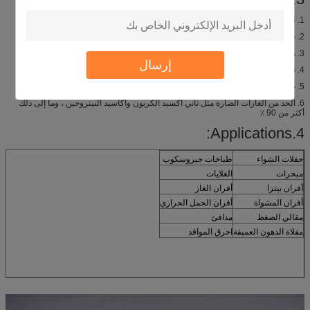
1. قوة المعلقة
2. حرق إشعاعي منتظم
3. ممتاز مقاومة الصدمة الحرارية
إرسال
4. توفير ما يصل إلى 30 ~ 50 ٪ من تكلفة الطاقة
5. حرق بدون لهب ، وكفاءة حرق عالية ، وانخفاض مستوى الضجيج
6. الحد من الغازات الضارة مثل ثاني أكسيد الكربون وأكاسيد النيتروجين ، وما إلى ذلك
أكثر من 90 ٪
4.Applications:
حفلات الشواء
طباخات جيروسكوب
مبخرات
الغلايات
أفران بيتزا
أفران الغاز
أفران المشواة
أفران الحمل الحراري
مقالي الضغط
مدافئ
مقلاة الدهون العميقة
احرق المواقد