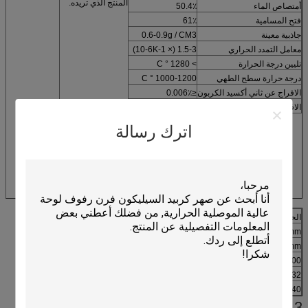
المنتج الذي تريده.
أمتصاص الماء
50.4٪
فتح المسامية
61٪
جاذبية معينة
0.6-0.9g / CM3
معامل التمدد الحراري
1.5-3 (× 10-6K-1)
تليين درجة الحرارة
> 1280 ° C
درجة حرارة سطح الطهي
1000-1200 ° C
الافراج عن ثاني أكسيد الكربون
≤0.006٪
الافراج عن أكاسيد النيتروجين
≤5ppm
اترك رسالة
الحجم الرئيسي للإنترفون HONEYCOMB CERAMIC BURNER PLATE
φ50 * 13mm و
φ66 * 13mm و
φ80 * 13mm و
φ140 * 13mm و
φ107 * 13mm و
φ136 * 13mm و
φ172 * 13mm و
100 * 44 * 13mm و
100 * 60 * 13mm و
160 * 60 * 13mm و
100 * 70 * 13mm و
135 * 80 * 13mm و
132 * 92 * 13mm و
135 * 92 * 13mm و
140 * 95 * 13mm و
155 * 95 * 13mm و
140 * 100 * 13mm و
135 * 60 * 13mm و
88 * 62 * 13mm و
134 * 94 * 13mm و
3.Benefits: