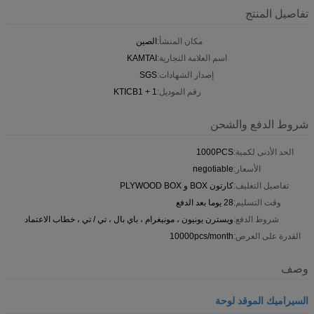
تفاصيل المنتج
مكان المنشأ:
الصين
اسم العلامة التجارية:
KAMTAI
إصدار الشهادات:
SGS
رقم الموديل:
KTICB1 + 1
شروط الدفع والشحن
الحد الأدنى لكمية:
1000PCS
الأسعار:
negotiable
تفاصيل التغليف:
كارتون BOX و PLYWOOD BOX
وقت التسليم:
28 يوما بعد الدفع
شروط الدفع:
ويسترن يونيون ، مونيغرام ، باي بال ، تي / تي ، خطاب الاعتماد
القدرة على العرض:
10000pcs/month
وصف
السيراميك الموقد لوحة