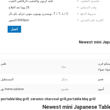
تفاصيل التغليف:
علبة كرتون والخشب الرقائقي البليت
وقت التسليم:
25 يوما بعد العلاج
شروط الدفع:
T / T، L / C، ويسترن يونيون، موني جرام، باي بال
القدرة على العرض:
3000pcs/الشهر
اتصل
Newest mini Japa
ينيكو فرن
طين
مواد:
واء شواء
فحم
شكل:
المستطيل
أسود
تطبيق:
Home.outdoor بق
portable bbq grill
ceramic charcoal grill,portable bbq grill
,
Newest mini Japanese Tablet