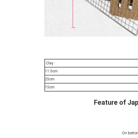
Clay
11.5cm
25cm
15cm