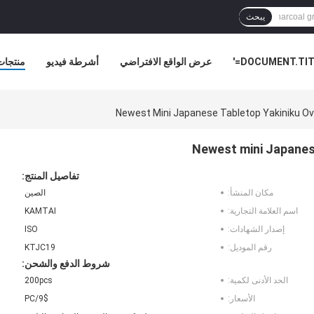
يبحث
DOCUMENT.TITL
عرض الواقع الافتراضي
أشرطة فيديو
منتجات
أخبار ا
Newest Mini Japanese Tabletop Yakiniku Ove
Newest mini Japanese
تفاصيل المنتج:
مكان المنشأ:
الصين
اسم العلامة التجارية:
KAMTAI
إصدار الشهادات:
ISO
رقم الموديل:
KTJC19
شروط الدفع والشحن:
الحد الأدنى لكمية:
200pcs
الأسعار:
9$/PC