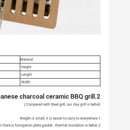
Material
Height
Length
Width
2.Feature of Japanese charcoal ceramic BBQ grill
(Compared with Steel grill, our clay grill is better.)
1.Weight is small, it is easier to carry to everywhere.
2.On bottom there is fumigation plate gasket , thermal insulation is better.