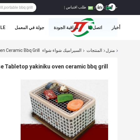
طلب اقتباس
|
Arabic
أخبار
اتصل بنا
مراقبة الجودة
جولة في المعمل
E='
منزل
المنتجات
السيراميك شواء شواء
n Ceramic Bbq Grill
 Tabletop yakiniku oven ceramic bbq grill