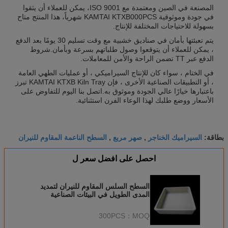
المصنعة في الصين ومعتمدة مع ISO 9001، يمكن للعملاء أن يثقوا
في جودة وموثوقية KAMTAI KTXB000PCS شهرياً، هذا المنتج متاح
بسهولة للاحتياجات المختلفة للإنتاج.
يتم تعبئتها بأمان في صناديق خشبية مع وقت تسليم 30 يومًا بعد الدفع
، يمكن للعملاء أن يتوقعوا وصول طلباتهم بسرعة وبأمان.شروط
الدفع عبر TT تضمن الراحة والأمن للمعاملات.
في الختام ، سواء كان للإنتاج السيراميكي ، أو عمليات الطهي العامة
، أو التطبيقات الصناعية الأخرى ، فإن KAMTAI KTXB Kiln Tray تبرز
باعتبارها خيارًا عالي الجودة وموثوق به.اتصل بنا اليوم للتفاوض على
الأسعار ووضع طلبك لهذا الوعاء الفرن استثنائية.
السيراميك الخناجر
صهر مربع
السطح الناعمة المقاوم للنيران
بطاقة:
,
,
احصل على افضل سعر ل
السطح السلس المقاوم للنيران لتمديد
المدى الطويل في البيئات الصناعية
300PCS
MOQ：