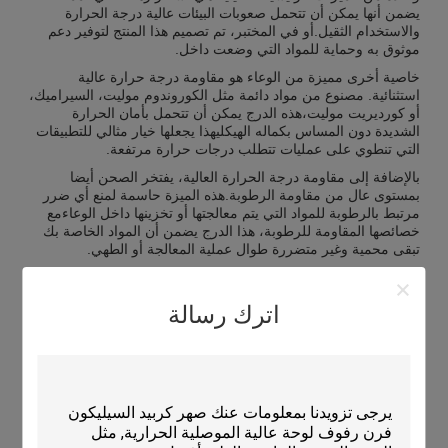
يضمن أنها يمكن أن تتحمل صعوبات البيئات عالية درجة الحرارة
والاستخدام الثقيل.أو في المختبر، تم تصميم هذا المنتج لتوفير دعم
موثوق به وحماية للمواد التي وضعت داخل.
خاصية أخرى مميزة من الوعاء هو مقاومة درجة حرارة عالية
استثنائية. مصنوع من مواد دائمة مثل الكوروندوم موليت، السيراميك،
أو كورديريت موليت،هذه الدرج يمكن أن تتحمل بأمان الحرارة
الشديدة دون المساس بكماله الهيكليهذا يجعلها خيار مثالي للتطبيقات
التي تنطوي على عمليات تتطلب درجات حرارة مرتفعة.
بالإضافة إلى مقاومة درجة الحرارة العالية، يفتخر الصحن أيضا
بمستوى عال من مقاومة الرطوبة.هذه الميزة حاسمة لمنع أي ضرر
مرتبط بالرطوبة للمواد التي يتم معالجتها أو تخزينها داخل الوعاءمع
خصائصها المقاومة للرطوبة، هذا الدرج يضمن أن المواد الخاصة بك
تبقى محمية وغير متضررة طوال عملية المعالجة أو الطهي.
وعلاوة على ذلك ، يقدم علبة الكيلون مسامية ظاهرية ممتازة ، عادة
ما تتراوح بين 7٪ و 8٪.هذا المستوى من مسامية هو الأمثل للسماح
اترك رسالة
بتدفق الهواء السليم وتوزيع الحرارة داخل الفرن أو الفرن، مما يضمن
تسخين موحد ونتائج ثابتة خلال عملية الطهي. المسامية المسيطرة
للصينية تساهم في كفاءتها وأدائها بشكل عام.
بشكل عام، وعاء الكهرباء هو منتج موثوق ومتعدد الاستخدامات التي
تلبي متطلبات متطلبة من البيئات الصناعية والمختبرات.مقاومة
استثنائية لدرجات الحرارة العالية والرطوبة، و مثالي مسامية ظاهرية،
هذه الدرج هو أصل قيمة لمختلف التطبيقات. سواء استخدمت لحرق