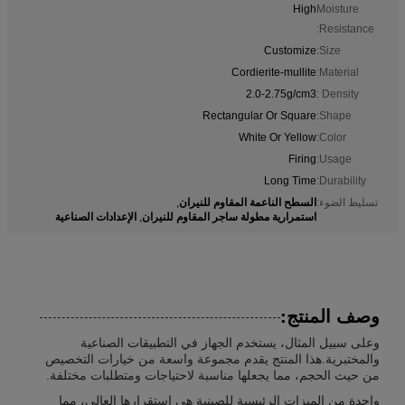
High
Moisture
Resistance:
Customize
Size:
Cordierite-mullite
Material:
2.0-2.75g/cm3
Density :
Rectangular Or Square
Shape:
White Or Yellow
Color:
Firing
Usage:
Long Time
Durability:
السطح الناعمة المقاوم للنيران
تسليط الضوء:
,
استمرارية مطولة ساجر المقاوم للنيران
الإعدادات الصناعية
,
وصف المنتج:
وعلى سبيل المثال، يستخدم الجهاز في التطبيقات الصناعية
والمختبرية.هذا المنتج يقدم مجموعة واسعة من خيارات التخصيص
من حيث الحجم، مما يجعلها مناسبة لاحتياجات ومتطلبات مختلفة.
واحدة من الميزات الرئيسية للصينية هي استقرارها العالي، مما