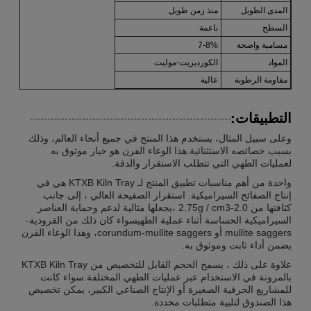
المدى الطويل
منذ زمن طويل
السطح
ناعمة
مسامية واضحة
7-8%
المواد
الكورديريت-موليت
مقاومة الرطوبة
عالية
التطبيقات:
وعلى سبيل المثال، يستخدم هذا المنتج في جميع أنحاء العالم، وذلك
بسبب خصائصه الاستثنائية.هذا الوعاء الفرن هو خيار موثوق به
لعمليات الطهي التي تتطلب الاستقرار والدقة.
واحدة من أهم مناسبات تطبيق المنتج لـ KTXB Kiln Tray هي في
إنتاج الصفائح السيراميكية. استقرار الصفيحة العالي ، إلى جانب
كثافتها من 2.0-2.75g / cm3 ،يجعلها مثالية لدعم وحماية العناصر
السيراميكية الحساسة أثناء عملية الطهيسواء كان ذلك من القرودية-
mullite saggers أو corundum-mullite saggers، وهذا الوعاء الفرن
يضمن أداء ثابت وموثوق به.
علاوة على ذلك ، يسمح الحجم القابل للتخصيص من KTXB Kiln Tray
بالمرونة في الاستخدام عبر عمليات الطهي المختلفة.سواء كانت
للمشاريع الحرفية الصغيرة أو الإنتاج الصناعي الكبير، يمكن تخصيص
هذا الصندوق لتلبية متطلبات محددة.