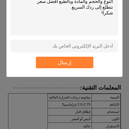
السيراميك، معالجة المعادن، أو إجراء تجارب،الوعاء يقدم أداء متسق
ودائم، مما يجعلها خيار موثوق به للمحترفين في مختلف الصناعات.
الخصائص:
اسم المنتج: علبة الكهف
مقاومة للرطوبة: مرتفعة
الاستقرار: مرتفع
الشكل: مستطيل أو مربع
الكثافة: 2.0-2.75g/cm3
إرسال
ميزة: مقاومة درجات الحرارة العالية
المعلمات التقنية:
السمة
مقاومة درجات الحرارة العالية
الكثافة
2.0-2.75 غرام/سم3
استخدام
إطلاق النار
اللون
أبيض أو أصفر
الاستقرار
عالية