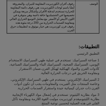
الوصف
رفوف أفران الكورديريت المقاومة للنيران، والمعروفة
أيضًا باسم لوحات الكورديريت، هي رفوف دائمة المقاومة
للحرارة تستخدم لتدفئة الأفران.وأشكال مربعة ويمكن
تخصيصها في الحجملديها حافة ناعمة وهي متوفرة في
اللون الأبيض أو الأصفر. مع معامل التوسع الحراري العالي
ومقاومة الصدمات الحرارية من 200 درجة مئوية.هذه
رفوف فرن كورديريت هي خيار موثوق به لتطبيقات حرق
الفرن.
التطبيقات:
التطبيق الرئيسي
1 صناعة السيراميك: تستخدم في عملية طهي السيراميك الاستخدام
اليومي، السيراميك الصحية، السيراميك البناء والسيراميك الصناعية،
كأدوات الفرن والمواد الهيكلية لهيكل الفرن،ضمان الاستقرار
ومقاومة الحريق في درجات الحرارة العالية.
2 السيراميك الإلكتروني: يستخدم في طهي السيراميك الإلكتروني،
وخاصة المنتجات مثل الفيريت والمقاومات،يجب أن تكون أدوات
الفرن ذات جدران كيميائية جيدة واستقرار الصدمات الحرارية.
3 مواد بطارية الليثيوم: تستخدم في إشعال مواد الكهرباء الإيجابية
بطارية الليثيوميقدم كورديريت موليت القوة اللازمة ومقاومة تآكل
القلي في هذه العملية لتحسين نوعية المنتج.