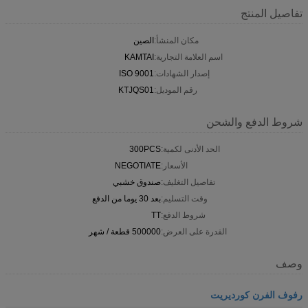
تفاصيل المنتج
مكان المنشأ:
الصين
اسم العلامة التجارية:
KAMTAI
إصدار الشهادات:
ISO 9001
رقم الموديل:
KTJQS01
شروط الدفع والشحن
الحد الأدنى لكمية:
300PCS
الأسعار:
NEGOTIATE
تفاصيل التغليف:
صندوق خشبي
وقت التسليم:
بعد 30 يوما من الدفع
شروط الدفع:
TT
القدرة على العرض:
500000 قطعة / شهر
وصف
رفوف الفرن كورديريت