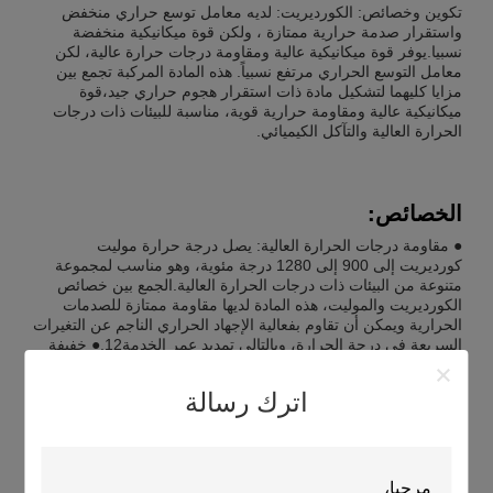
تكوين وخصائص: الكورديريت: لديه معامل توسع حراري منخفض
واستقرار صدمة حرارية ممتازة ، ولكن قوة ميكانيكية منخفضة
نسبيا.يوفر قوة ميكانيكية عالية ومقاومة درجات حرارة عالية، لكن
معامل التوسع الحراري مرتفع نسبياً. هذه المادة المركبة تجمع بين
مزايا كليهما لتشكيل مادة ذات استقرار هجوم حراري جيد،قوة
ميكانيكية عالية ومقاومة حرارية قوية، مناسبة للبيئات ذات درجات
الحرارة العالية والتآكل الكيميائي.
الخصائص:
● مقاومة درجات الحرارة العالية: يصل درجة حرارة موليت
كورديريت إلى 900 إلى 1280 درجة مئوية، وهو مناسب لمجموعة
متنوعة من البيئات ذات درجات الحرارة العالية.الجمع بين خصائص
الكورديريت والموليت، هذه المادة لديها مقاومة ممتازة للصدمات
الحرارية ويمكن أن تقاوم بفعالية الإجهاد الحراري الناجم عن التغيرات
السريعة في درجة الحرارة، وبالتالي تمديد عمر الخدمة12.● خفيفة
الوزن وتوفير الطاقة: المادة خفيفة نسبياً وتمتص حرارة أقل. ويمكن
تصنيعها إلى أثاث فرن مجوف أو رقيق الجدران، مما يساعد على
اترك رسالة
توفير الوقود وتقليل العبء على المعدات1.مزيج من كورديريت و
موليت يوفر جفاف كيميائي جيد● قوة ميكانيكية عالية: يمنح الجزء
المتعدد القوة الميكانيكية للمادة.مما يجعلها تعمل بشكل جيد تحت
أحمال ثقيلة ومناسبة لتطبيقات صناعية مختلفة● تطبيق واسع: لا
يستخدم لوح كورديريت المولييت فقط في أثاث الفرن في صناعة