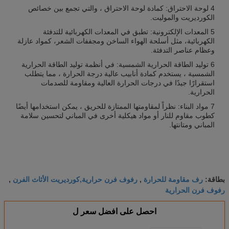
4 لوحة الاحتراق: كمادة لوحة الاحتراق ، والتي تجمع بين خصائص
الكورديريت والموليت.
5 المعدات الإلكترونية: تطبق في المعدات الكهربائية للتدفئة
الكهربائية، مثل أسلحة الهواء الساخن ومجففات الشعر، كمواد عازلة
وعظام عناصر التدفئة.
6 توليد الطاقة الحرارية الشمسية: في أنظمة توليد الطاقة الحرارية
الشمسية ، يستخدم كمادة أنابيب عالية درجة الحرارة ، مما يتطلب
استقرارًا جيدًا في درجات الحرارة العالية ومقاومة للصدمات
الحرارية.
7 مواد البناء: نظراً لمقاومتها الممتازة للحريق ، يمكن استخدامها أيضًا
كطوب مقاوم للنار أو مواد هيكلية أخرى في المباني لتحسين سلامة
المباني ومتانتها.
رف مقاومة للحرارة
رفوف فرن حرارية,كورديريت الأثاث الفرن
بطاقة:
,
,
رفوف فرن الحرارية
احصل على افضل سعر ل