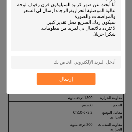
السيراميك ، ولكن أيضًا في مواد التعبئة الإلكترونية ومواد توليد
الطاقة الحرارية الشمسية ،تظهر تنوعها.
المعلمات التقنية:
سمة المنتج
الوصف
اسم المنتج
رفوف المواقد
المواد
الكورديريت-موليت
الشكل
مستطيل، مستدير، مربع
استخدام
حرق الفرن
اللون
أبيض أو أصفر
إرسال
المدى الطويل
عالية
الحافة
ناعمة
مقاومة الحرارة
1300 درجة مئوية
الحجم
تخصيص
معامل التوسع
2.2×10-6/°C
الحراري
مقاومة الصدمات
200 درجة مئوية
الحرارية