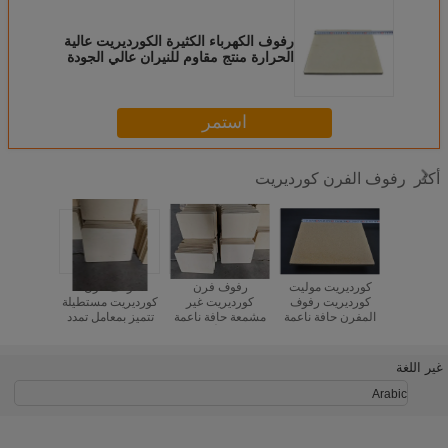
رفوف الكهرباء الكثيرة الكورديريت عالية
الحرارة منتج مقاوم للنيران عالي الجودة
استمر
رفوف الفرن كورديريت
أكثر
 الصدمات
كورديريت موليت
رفوف فرن
أرفف فرن
أرفف
الحرارية 200C
كورديريت رفوف
كورديريت غير
كورديريت مستطيلة
كورديري
Cordierite رفوف
المفرن حافة ناعمة
مشمعة حافة ناعمة
تتميز بمعامل تمدد
المثقبة، أ
مك الشكل
فرن رفوف إشعال
محسّنة لأداء رف
حراري 2.2×10-6
المتانة
10 إلى 30mm متينة
تقدم أداء في أفران
الفرن طويل الأمد
لكل درجة مئوية
للاستمرار
ق الصناعية
السيراميك والفخار
تحت الضغط
وكثافة 1.9 إلى 2.2
درجة الحرا
غير اللغة
الحراري
جرام لكل سنتيمتر
مكعب مناسبة لدرجة
Arabic
الحرارة العالية