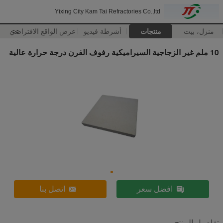
Yixing City Kam Tai Refractories Co.,ltd
منزل، بيت
منتجات
أشرطة فيديو
>>
عرض الواقع الافتراضي
10 ملم غير الزجاجية السيراميكية رفوف الفرن درجة حرارة عالية
افضل سعر
اتصل بنا
تفاصيل المنتج