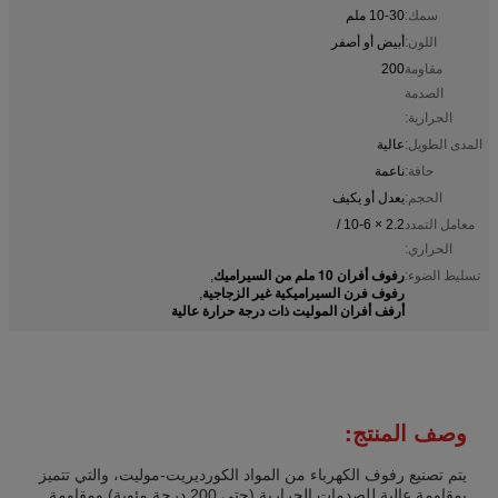
سمك:
10-30 ملم
اللون:
أبيض أو أصفر
مقاومة
200
الصدمة
الحرارية:
المدى الطويل:
عالية
حافة:
ناعمة
الحجم:
يعدل أو يكيف
معامل التمدد
2.2 × 10-6 /
الحراري:
رفوف أفران 10 ملم من السيراميك
تسليط الضوء:
,
رفوف فرن السيراميكية غير الزجاجية
,
أرفف أفران الموليت ذات درجة حرارة عالية
وصف المنتج:
يتم تصنيع رفوف الكهرباء من المواد الكورديريت-موليت، والتي تتميز
بمقاومة عالية للصدمات الحرارية (حتى 200 درجة مئوية) ومقاومة