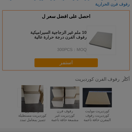
رفوف فرن الحرارية
احصل على افضل سعر ل
10 ملم غير الزجاجية السيراميكية
رفوف الفرن درجة حرارة عالية
300PCS
MOQ：
استمر
رفوف الفرن كورديريت
أكثر
 الصدمات
كورديريت موليت
رفوف فرن
أرفف فرن
أرفف
الحرارية 200C
كورديريت رفوف
كورديريت غير
كورديريت مستطيلة
كورديري
Cordierite رفوف
المفرن حافة ناعمة
مشمعة حافة ناعمة
تتميز بمعامل تمدد
المثقبة، أ
مك الشكل
فرن رفوف إشعال
محسّنة لأداء رف
حراري 2.2×10-6
المتانة
10 إلى 30mm متينة
تقدم أداء في أفران
الفرن طويل الأمد
لكل درجة مئوية
للاستمرار