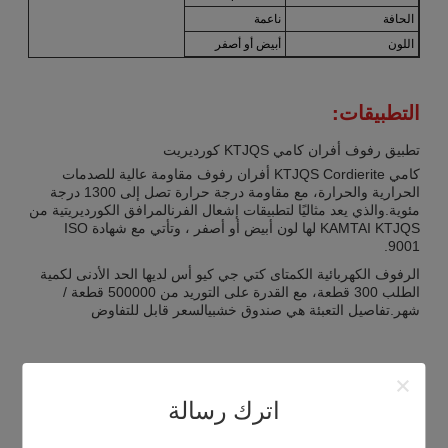
الحافة
ناعمة
اللون
أبيض أو أصفر
التطبيقات:
تطبيق رفوف أفران كامي KTJQS كورديريت
كامي KTJQS Cordierite أفران رفوف مقاومة عالية للصدمات
الحرارية والحرارة، مع مقاومة درجة حرارة تصل إلى 1300 درجة
مئوية.والذي يعد مثاليًا لتطبيقات إشعال الفرنالمرافق الكورديريتية من
KAMTAI KTJQS لها لون أبيض أو أصفر ، وتأتي مع شهادة ISO
9001.
الرفوف الكهربائية الكمتاى كتي جي كيو أس لديها الحد الأدنى لكمية
الطلب 300 قطعة، مع القدرة على التوريد من 500000 قطعة /
شهر.تفاصيل التعبئة هي صندوق خشبيالسعر قابل للتفاوض
التخصيص:
اترك رسالة
أرفف أفران الكورديريت المخصصة من قبل كامتاي
هل تبحث عن ألواح الكورديريت، ألواح الكورديريت المتعددة، ورفوف