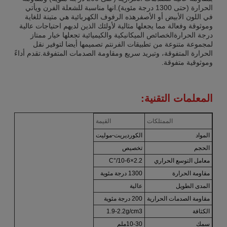
الحرارة (حتى 1300 درجة مئوية).انها مناسبة للشعلة الفرن ويأتي
في اللون الأبيض أو الأصفرهذه الرفوف الكهربائية هي متينة للغاية
وموثوقة وفعالة مما يجعلها مثالية لأولئك الذين لديهم احتياجات عالية
درجة الحرارةالخصائص الميكانيكية والكيميائية تجعلها خيار ممتاز
لمجموعة متنوعة من تطبيقات الفرنتم تصميمها أيضا لتوفير نقل
الحرارة المتفوقة، وتبريد سريع ومقاومة الصدمات المتفوقة.تقدم أداءً
وموثوقية متفوقة.
المعلمات التقنية:
الممتلكات
القيمة
المواد
الكورديريت-موليت
الحجم
تخصيص
معامل التوسع الحراري
2.2×10-6/°C
مقاومة الحرارة
1300 درجة مئوية
المدى الطويل
عالية
مقاومة الصدمات الحرارية
200 درجة مئوية
الكثافة
1.9-2.2g/cm3
سمك
10-30ملم