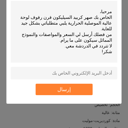
أفران الكورديريت المقاومة للحرارة ذات المتانة العالية ومقاومة
الحرارة؟ لدى كامتاي الحل المثالي لك!
اسم العلامة التجارية: KAMTAI
رقم الطراز: KTJQS
مكان المنشأ: الصين
شهادة: ISO 9001
الحد الأدنى لكمية الطلب: 300 PCS
السعر: التفاوض
تفاصيل التعبئة والتغليف: صندوق خشبي
مدة التسليم: 30 يوما بعد الدفع
شروط الدفع: TT
إرسال
القدرة على التوريد: 500000PCS / الشهر
سمك: 10-30 ملم
الحجم: تخصيص
متانة: عالية
مادة: كورديريت-موليت