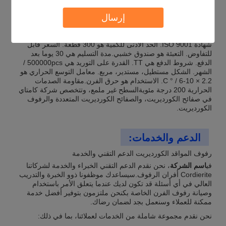
التخصيص:
إرسال
تقدم شركة كامتاي رفوف أفران كورديريت المصنوعة خصيصًا مع
شهادة ISO 9001. الحد الأدنى للكمية هو 300 قطعة. السعر قابل
للتفاوض. التعبئة هو صندوق خشبي.مدة التسليم هي 30 يوما بعد
الدفع. شروط الدفع هي TT. القدرة على التوريد هي 500000pcs /
الشهر. الشكل مستطيل، مستدير، مربع. معامل التوسع الحراري هو
2.2 × 10-6 / ° C. الاستخدام هو حرق الفرن.مقاومة الصدمات
الحرارية 200 درجة مئويةالسطح غير ملمع، وتتخصص شركة كامتاي
في صفائح الكورديريت، والصفائح الكورديريت المتعددة والرفوف
الكورديريت.
الدعم والخدمات:
رفوف المواقد الكورديريت الدعم التقني والخدمة
في
اسم الشركة
، نحن نقدم الدعم التقني الخبراء والخدمة لشركاتنا
Cordierite أفران الرفوف.سيساعدك موظفونا ذوو الخبرة والتدريب
العالي في أي أسئلة قد تكون لديك عندما يتعلق الأمر باستخدام
وصيانة رفوف الفرن الخاصة بكنحن ملتزمون بتوفير أفضل خدمة
ممكنة للعملاء وسنعمل بجد لضمان رضاك.
نحن نقدم مجموعة شاملة من الخدمات لعملائنا، بما في ذلك: