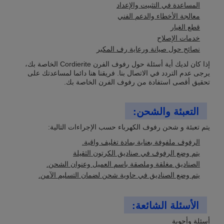
المساعدة في التثبيت والإعداد
معالجة الأخطاء والدعم الفني
قطع الغيار
خدمات الإصلاح
نصائح حول صيانة ورعاية رف المكبر
إذا كان لديك أية أسئلة حول رفوف الفرن Cordierite الخاصة بك،
يرجى عدم التردد في الاتصال بنا. فريقنا هنا دائما لمساعدتك على
تحقيق أقصى استفادة من رفوف الفرن الخاصة بك.
التعبئة والشحن:
يتم تعبئة و شحن رفوف الكهرباء حسب الإجراءات التالية:
الرفوف ملفوفة بعناية بمادة تغليف واقية.
يتم وضع الرفوف في صناديق الكرتون الثقيلة
الصناديق مغلقة وملصقة باسم العميل وعنوان الشحن.
يتم وضع الصناديق في حاوية شحن لضمان التسليم الآمن.
الأسئلة الشائعة:
أسئلة وأجوبة