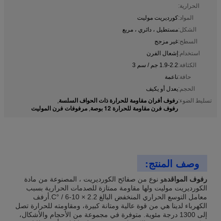
الحرارية:
المواد:
كورديريت موليت
الشكل:
مستطيل ، دائري ، مربع
السطح:
غير مزجج
استخدام:
إشعال الفرن
الكثافة:
1.9-2.2 جم / سم 3
حافة:
ناعمة
الحجم:
يعدل أو يكيف
رفوف أفران مقاومة للحرارة ذات الحواف السلسة
تسليط الضوء:
,
رفوف فرن مقاومة للحرارة 12 بوصة
مرفوفات فرن الموليت
,
وصف المنتج:
رفوف المواقد
هو نوع من صفائح الكورديريت ، المصنوعة من مادة
الكورديريت موليت ولها مقاومة ممتازة للصدمات الحرارية بسبب
معامل التوسع الحراري المنخفض البالغ 2.2 × 10-6 / °C.أرفف
الكهرباء لدينا هي من قوة عالية ومتانة كبيرة، ومقاومته للحرارة تصل
إلى 1300 درجة مئوية. متوفرة في مجموعة من الأحجام والأشكال،