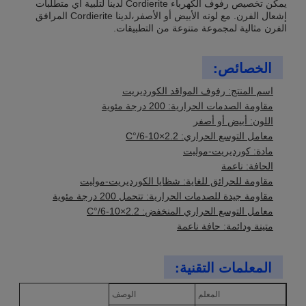
يمكن تخصيص رفوف الكهرباء Cordierite لدينا لتلبية أي متطلبات
إشعال الفرن. مع لونه الأبيض أو الأصفر،لدينا Cordierite المرافق
الفرن مثالية لمجموعة متنوعة من التطبيقات.
الخصائص:
اسم المنتج: رفوف المواقد الكورديريت
مقاومة الصدمات الحرارية: 200 درجة مئوية
اللون: أبيض أو أصفر
معامل التوسع الحراري: 2.2×10-6/°C
مادة: كورديريت-موليت
الحافة: ناعمة
مقاومة للحرائق للغاية: شظايا الكورديريت-موليت
مقاومة جيدة للصدمات الحرارية: تتحمل 200 درجة مئوية
معامل التوسع الحراري المنخفض: 2.2×10-6/°C
متينة ودائمة: حافة ناعمة
المعلمات التقنية:
المعلم
الوصف