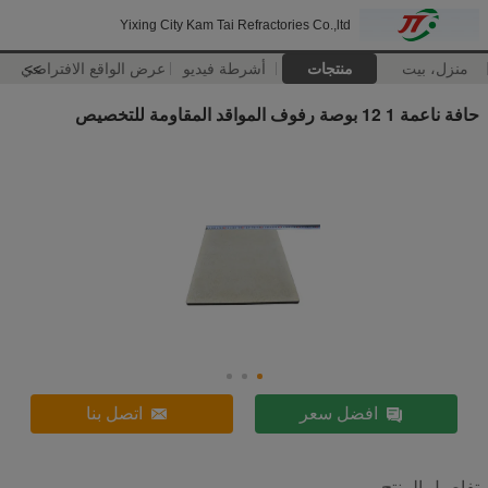
Yixing City Kam Tai Refractories Co.,ltd
منزل، بيت
منتجات
أشرطة فيديو
>>
عرض الواقع الافتراضي
حافة ناعمة 1 12 بوصة رفوف المواقد المقاومة للتخصيص
افضل سعر
اتصل بنا
تفاصيل المنتج