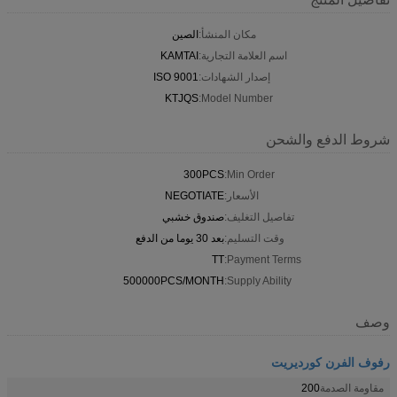
مكان المنشأ:
الصين
اسم العلامة التجارية:
KAMTAI
إصدار الشهادات:
ISO 9001
KTJQS
Model Number:
شروط الدفع والشحن
300PCS
Min Order:
الأسعار:
NEGOTIATE
تفاصيل التغليف:
صندوق خشبي
وقت التسليم:
بعد 30 يوما من الدفع
TT
Payment Terms:
500000PCS/MONTH
Supply Ability:
وصف
رفوف الفرن كورديريت
مقاومة الصدمة
200