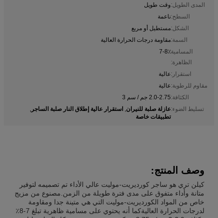
المدى الطويل:
وقت طويل
السطح:
ناعمة
الشكل:
مستطيل أو مربع
السمة:
مقاومة درجات الحرارة العالية
المسامية
7-8٪
الظاهرة:
استقرار:
عالية
مقاوم للرطوبة:
عالية
الكثافة:
2.0-2.75 جم / سم 3
عازلة صلبة للنيران
استقرار عالية إطلاق النار صلبة الساجر
تسليط الضوء:
,
,
تطبيقات خاصة
وصف المنتج:
كيلن تري هو ساجر كورديريت-موليت عالي الأداء تم تصميمه لتوفير
متانة وأداء متفوق على مدى فترة طويلة من الزمن.مصنوع من مزيج
خاص من المواد الكورديريت-موليت التي هي متينة جدا ومقاومة
لدرجات الحرارة العاليةكما أنه يحتوي على مسامية ظاهرية تبلغ 7-8٪