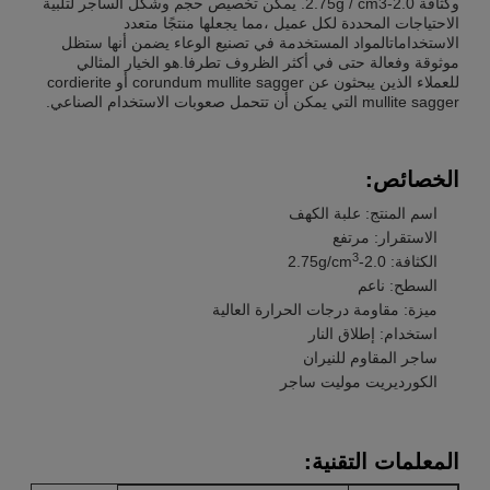
وكثافة 2.0-2.75g / cm3. يمكن تخصيص حجم وشكل الساجر لتلبية
الاحتياجات المحددة لكل عميل ،مما يجعلها منتجًا متعدد
الاستخداماتالمواد المستخدمة في تصنيع الوعاء يضمن أنها ستظل
موثوقة وفعالة حتى في أكثر الظروف تطرفا.هو الخيار المثالي
للعملاء الذين يبحثون عن corundum mullite sagger أو cordierite
mullite sagger التي يمكن أن تتحمل صعوبات الاستخدام الصناعي.
الخصائص:
اسم المنتج: علبة الكهف
الاستقرار: مرتفع
3
الكثافة: 2.0-2.75g/cm
السطح: ناعم
ميزة: مقاومة درجات الحرارة العالية
استخدام: إطلاق النار
ساجر المقاوم للنيران
الكورديريت موليت ساجر
المعلمات التقنية: