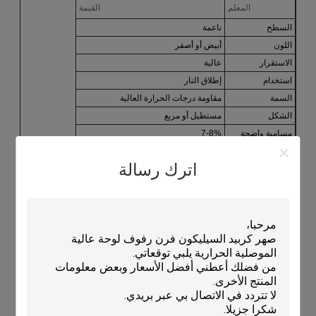
المعلم
القيمة
السطح
ناعمة
اللون
أبيض أو أصفر
الاستقرار
عالية
استخدام
إطلاق النار
السمة
مقاومة درجات الحرارة العالية
الشكل
مستطيل أو مربع
مسامية واضحة
7-8%
الكثافة
2.0-2.75 غرام/سم3
اترك رسالة
مقاومة الرطوبة
عالية
الحجم
تخصيص
المواد
ساجر السيراميكي/ ساجر المقاوم للنيران
التطبيقات:
تم تصميم KAMTAI KTXB Kiln Tray خصيصًا لتوفير استقرار عال ،
وسطح ناعم ، ومقاومة الرطوبة لـ sagger الشديدة الحرارة ،
corundum mullite sagger ، وغيرها من التطبيقات الصناعية.هذا
الوعاء الفرن مصنوع من مزيج من المواد الكوروندوم mullite بيضاء