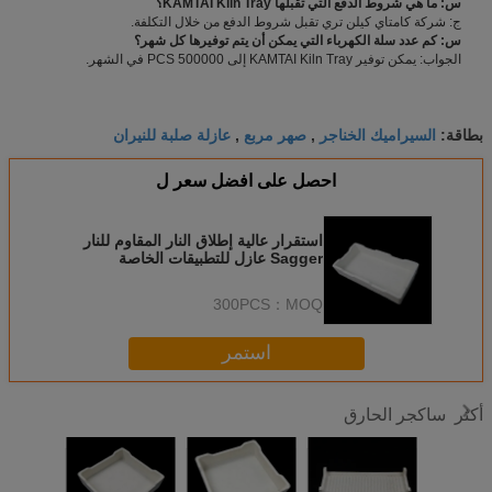
س: ما هي شروط الدفع التي تقبلها KAMTAI Kiln Tray؟
ج: شركة كامتاي كيلن تري تقبل شروط الدفع من خلال التكلفة.
س: كم عدد سلة الكهرباء التي يمكن أن يتم توفيرها كل شهر؟
الجواب: يمكن توفير KAMTAI Kiln Tray إلى 500000 PCS في الشهر.
السيراميك الخناجر
صهر مربع
عازلة صلبة للنيران
بطاقة:
,
,
احصل على افضل سعر ل
استقرار عالية إطلاق النار المقاوم للنار
Sagger عازل للتطبيقات الخاصة
300PCS
MOQ：
استمر
ساكجر الحارق
أكثر