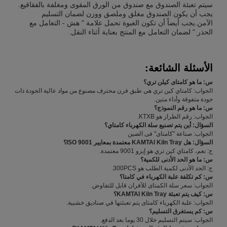
سيتم تعبئة الصندوق مع صندوق من الورق المقوى ومغلفة بالفقاقيع.
يجب أن يكون الصندوق مغلق وملصق ووزن لضمان التسليم
الآمن.يجب أيضاً أن تكون العبوة تحمل علامة " هش - التعامل مع
الحذر " لضمان التعامل مع المنتج بعناية أثناء النقل.
الأسئلة الشائعة:
س: ما هو كامتاى كيلن تري؟
الجواب: كامتاي كين تري هي طبق فرن محترف مصنوع من مواد عالية الجودة ذات
جودة متفوقة وأداء متين.
س: ما هو رقم النموذج؟
الجواب: رقم الطراز هو KTXB.
السؤال: أين يتم تصنيع سلة الكهرباء كامتاي؟
الجواب: صناعة "كامتاى" فى الصين
السؤال: هل KAMTAI Kiln Tray معتمدة بمعايير ISO 9001؟
ج: نعم، كامتاي كين تري هو إيزو 9001 معتمدة.
س: ما هو الحد الأدنى للكمية؟
ج: الحد الأدنى لكمية الطلب هو 300PCS.
س: كم تكلفة علبة الكهرباء في كامتا؟
الجواب: سعر سلة الكمتاى للأفران قابل للتفاوض.
س: كيف يتم تعبئة KAMTAI Kiln Tray؟
الجواب: علبة الكهرباء كامتاى يتم تعبئتها في صناديق خشبية.
س: كم يستغرق التسليم؟
الجواب: سيتم التسليم خلال 30 يوما بعد الدفع.