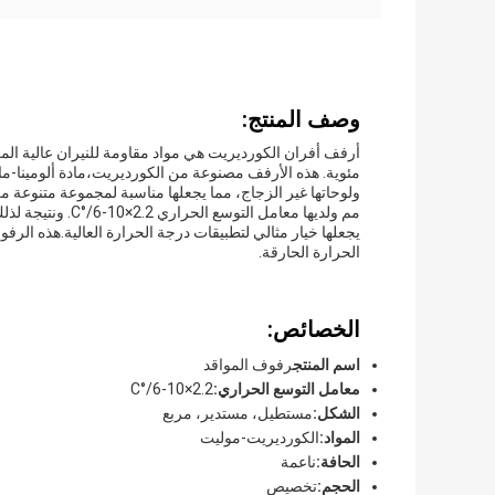
وصف المنتج:
مئوية. هذه الأرفف مصنوعة من الكورديريت،مادة ألومينا-ماغ
مم ولديها معامل ا
يجعلها خيار مثالي لتطبيقات درجة الحرارة العالية.هذه الرفو
الحرارة الحارقة.
الخصائص:
اسم المنتج
رفوف المواقد
معامل التوسع الحراري:
2.2×10-6/°C
الشكل:
مستطيل، مستدير، مربع
المواد:
الكورديريت-موليت
الحافة:
ناعمة
الحجم:
تخصيص