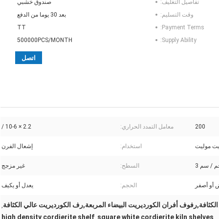
تفاصيل التغليف:
صندوق خشبي
وقت التسليم:
بعد 30 يوما من الدفع
TT
Payment Terms:
500000PCS/MONTH
Supply Ability:
اتصل
200
معامل التمدد الحراري:
2.2 × 10-6 /
يت موليت
استخدام:
إشعال الفرن
السطح:
غير مزجج
 أو أصفر
الحجم:
يعدل أو يكيف
الكثافة,رفوف أفران الكورديريت البيضاء المربعة,رف الكورديريت عالي الكثافة
,
high density cordierite shelf
square white cordierite kiln shelves
,