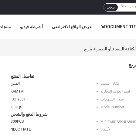
يبحث
DOCUMENT.TITL
عرض الواقع الافتراضي
أشرطة فيديو
منتجات
أخبار ا
كثافة البيضاء أو الصفراء مربع
ربع
تفاصيل المنتج:
مكان المنشأ:
الصين
اسم العلامة التجارية:
KAMTAI
إصدار الشهادات:
ISO 9001
KTJQS
Model Number:
شروط الدفع والشحن:
300PCS
Minimum Order Quant
الأسعار:
NEGOTIATE