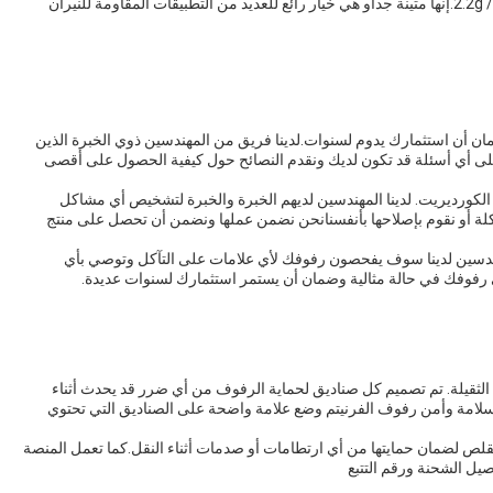
ن أن استثمارك يدوم لسنوات.لدينا فريق من المهندسين ذوي الخبرة الذين
 على أي أسئلة قد تكون لديك ونقدم النصائح حول كيفية الحصول على أقصى
الكورديريت. لدينا المهندسين لديهم الخبرة والخبرة لتشخيص أي مشاكل
لة أو نقوم بإصلاحها بأنفسنانحن نضمن عملها ونضمن أن تحصل على منتج
ندسين لدينا سوف يفحصون رفوفك لأي علامات على التآكل وتوصي بأي
رفوفك في حالة مثالية وضمان أن يستمر استثمارك لسنوات عديدة.
الثقيلة. تم تصميم كل صناديق لحماية الرفوف من أي ضرر قد يحدث أثناء
سلامة وأمن رفوف الفرنيتم وضع علامة واضحة على الصناديق التي تحتوي
تقلص لضمان حمايتها من أي ارتطامات أو صدمات أثناء النقل.كما تعمل المنصة
يل الشحنة ورقم التتبع