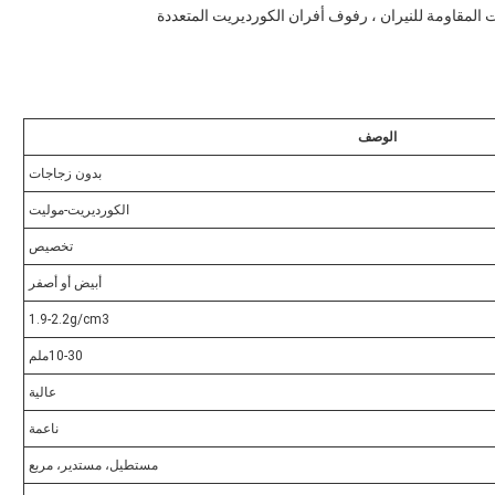
 المقاومة للنيران ، رفوف أفران الكورديريت المتعددة
الوصف
بدون زجاجات
الكورديريت-موليت
تخصيص
أبيض أو أصفر
1.9-2.2g/cm3
10-30ملم
عالية
ناعمة
مستطيل، مستدير، مربع