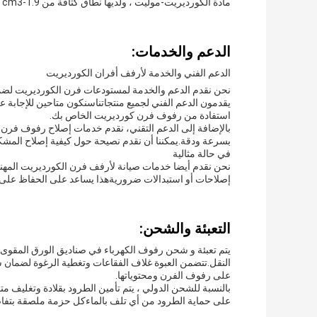
مادة الكورديريت-موليت ، ولديها نطاق كثافة من 1.9-2.2g / cm3.إنها متينة جداًو هي خيار رائع للعديد من التطبيقات المقاومة للنيران
الدعم والخدمات:
الدعم الفني والخدمة لأرفف أفران الكورديريت
نحن نقدم الدعم والخدمة لمستودعات فرن الكورديريت لضما
يقدمون الدعم الفني لجميع منتجاتناسنكون متاحين للإجابة
استفادة من رفوف فرن كورديريت الخاص بك.
بالإضافة إلى الدعم التقني، نقدم خدمات إصلاح رفوف فرن 
بسرعة ودقة.يمكننا أن نقدم نصيحة حول كيفية إصلاح المشك
في حالة مثالية
نحن نقدم أيضا خدمات صيانة لأرفف فرن الكورديريت المه
إصلاحات أو استبدالات ضروريةهذا يساعد على الحفاظ على 
التعبئة والشحن:
يتم تعبئة و شحن رفوف الكهرباء في صناديق الورق المقوى 
النقل.تتضمن العبوة غلاف الفقاعات وتغطية الرغوة لضمان 
على رفوف الفرن ومحتوياتها.
بالنسبة للشحن الدولي ، يتم تأمين الطرود بقلادة وتغليف م
على حماية الطرود من أي تلف بالماءكل حزمة ملصقة بتفاص