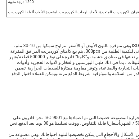
1300 درجة مئوية
ان الكورديريت المتعددة الأبعاد، لوحات الكورديريت المتعددة الأبعاد، ألواح الكورديريت
مصممة وتصنيعها لتلبية أعلى المعايير، مع شهادة من ISO 9001.وهي متوفرة باللون الأبيض أو الأصفر. تتراوح سمكها من 10-30 ملم،
وتأتي في أشكال مستطيلة، مستديرة، ومربعة. مع الحد الأدنى للكمية الطلبية من 300pcs، يتم بيع كامتاي كورديريت المرافق المفرغة
طبيقات ، بما في ذلك طهي البورسلين والفخار والأدوات الحجرية وأدوات
امات التجارية والصناعية، وتوفر مقاومة ممتازة للصدمات الحرارية. تضمن
قدر من السلامة والموثوقية. شروط الدفع مرنة،ويمكن للعملاء اختيار الدفع
هنا في كامتاي، نحن نقدم رفوف فرن كورديريت مقاومة للحرارة المصنوعة خصيصا التي تم اعتمادها مع ISO 9001. نحن قادرون على
إنتاج الحد الأدنى للكمية الطلبية من 300PCS، و500000PCS / الشهر.أسعارنا قابلة للتفاوض، ووقت تسليمنا هو 30 يوما بعد الدفع. نحن
 الأشكال والأحجام التي يمكن تخصيصها لتلبية احتياجاتك. وهي مصنوعة من