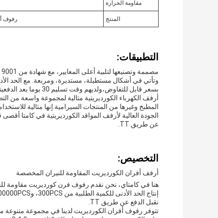
مقاومة الحرارة
المنتج
رفوف أفر
التطبيقات:
بسعر قابل للتفاوض،ولديهم وقت تسليم 30 يوما بعد الدفعيتم تعبئتها في صناديق خشبية، و"كامتا" قادرة على توفير 500000 قطعة/شهر.
أرفف الكهرباء الكورديريتية مثالية لمجموعة واسعة من الت
المطبخ وغيرها من المنتجات السيرامية.إنها مثالية للاستخد
الجودة العالية لأرفف المواقد الكورديريتية في كامتا أقصى 
عن طريق TT.
التخصيص:
أرفف أفران الكورديريت المقاومة للنيران المخصصة
نقبل الدفع عن طريق TT.
تتوفر رفوف أفران الكورديريت لدينا في مجموعة متنوعة من