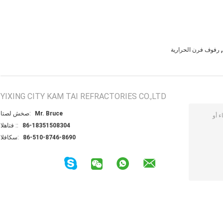
,
رفوف فرن الحرارية
YIXING CITY KAM TAI REFRACTORIES CO.,LTD
Mr. Bruce
اتصل شخص:
86-18351508304
الهاتف ::
86-510-8746-8690
الفاكس: