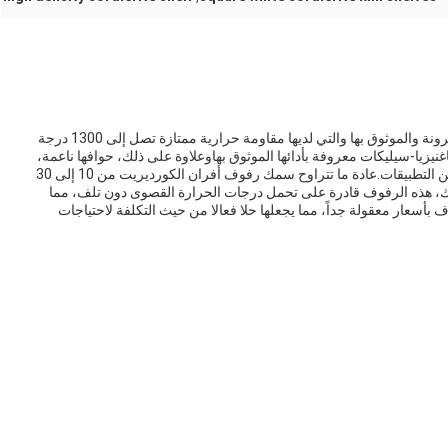
أرفف أفران الكورديريت هي مواد مقاومة للنيران عالية المرونة والموثوق بها والتي لديها مقاومة حرارية ممتازة تصل إلى 1300 درجة
نيزيا-سيليكات معروفة بأدائها الموثوق بهاوعلاوة على ذلك، حوافها ناعمة،
ولوحاتها غير الزجاج، مما يجعلها مناسبة لمجموعة متنوعة من التطبيقات.عادة ما تتراوح سمك رفوف أفران الكورديريت من 10 إلى 30
لتوسع الحراري 2.2×10-6/°C. ونتيجة لذلك، هذه الرفوف قادرة على تحمل درجات الحرارة القصوى دون تلف، مما
ف بأسعار معقولة جداً، مما يجعلها حلا فعالا من حيث التكلفة لاحتياجات