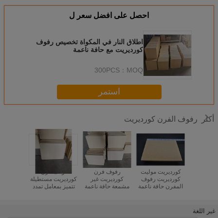
احصل على افضل سعر ل
اطلاق النار في المكواة تخصيص رفوف
كورديريت مع حافة ناعمة
300PCS
MOQ：
استمر
رفوف الفرن كورديريت
أكثر
 الصدمات
كورديريت موليت
رفوف فرن
أرفف فرن
أرفف
الحرارية 200C
كورديريت رفوف
كورديريت غير
كورديريت مستطيلة
كورديري
Cordierite رفوف
المفرن حافة ناعمة
مشمعة حافة ناعمة
تتميز بمعامل تمدد
المثقبة، أ
مك الشكل
فرن رفوف إشعال
محسّنة لأداء رف
حراري 2.2×10-6
المتانة
10 إلى 30mm متينة
تقدم أداء في أفران
الفرن طويل الأمد
لكل درجة مئوية
للاستمرار
ق الصناعية
السيراميك والفخار
تحت الضغط
وكثافة 1.9 إلى 2.2
درجة الحرا
غير اللغة
الحراري
جرام لكل سنتيمتر