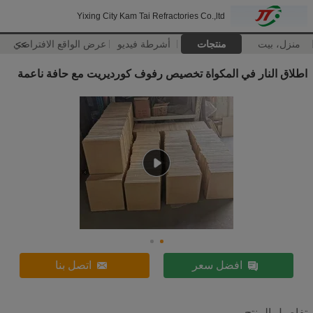
Yixing City Kam Tai Refractories Co.,ltd
منزل، بيت
منتجات
أشرطة فيديو
>>
عرض الواقع الافتراضي
اطلاق النار في المكواة تخصيص رفوف كورديريت مع حافة ناعمة
افضل سعر
اتصل بنا
تفاصيل المنتج