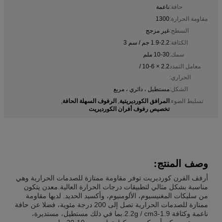
حافة:
ناعمة
مقاومة الحرارة:
1300
السطح:
غير مزجج
الكثافة:
1.9-2.2 جم / سم 3
سمك:
10-30 ملم
معامل التمدد
2.2 × 10-6 /
الحراري:
الشكل:
مستطيل ، دائري ، مربع
المرافق الكورديريتية
الرفوف السهلة الحافة
تسليط الضوء:
,
,
تخصيص رفوف أفران الكورديريت
وصف المنتج:
أرفف الفرن كورديريت توفر مقاومة ممتازة للصدمات الحرارية وهي
مناسبة بشكل مثالي لتطبيقات درجات الحرارة العالية.معدن يتكون
من سليكات المغنيسيوم، الألومنيوم، وأكسيد الحديد. لديها مقاومة
ممتازة للصدمات الحرارية تصل إلى 200 درجة مئوية، فضلا عن حافة
ناعمة وكثافة 1.9-2.2g / cm3.بما في ذلك مستطيل، مستديرة،