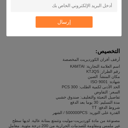
وتمتلك المتانة الممتازة.مثل السيراميكالمنتجات ذات اللون الأبيض أو
الأصفر. لقد اجتازت شركة كامتاي شهادة ISO 9001 والحد الأدنى
للكميات هو 300 PCS ، والسعر قابل للتفاوض أيضًا.الحزمة عبارة عن
صندوق خشبي ومدة التسليم هي حوالي 30 يوما بعد الدفع. كامي
إرسال
لديها قدرة قوية على التوريد مع 500000PCS / الشهر.وأصبحت
الاختيار المفضل لتحريك الفرن.
التخصيص:
أرفف أفران الكورديريت المخصصة
اسم العلامة التجارية: KAMTAI
رقم الطراز: KTJQS
مكان المنشأ: الصين
شهادة: ISO 9001
الحد الأدنى لكمية الطلب: 300 PCS
السعر: التفاوض
تفاصيل التعبئة والتغليف: صندوق خشبي
مدة التسليم: 30 يوما بعد الدفع
شروط الدفع: TT
القدرة على التوريد: 500000PCS / الشهر
مصنوعة من مادة كورديريت-موليت وتتمتع بمتانة عالية. لديها سطح
غير ملمس ومقاومة للصدمات الحرارية من 200 درجة مئوية. معامل