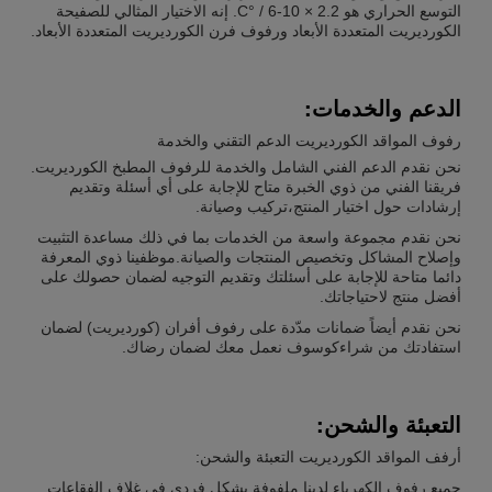
التوسع الحراري هو 2.2 × 10-6 / °C. إنه الاختيار المثالي للصفيحة
الكورديريت المتعددة الأبعاد ورفوف فرن الكورديريت المتعددة الأبعاد.
الدعم والخدمات:
رفوف المواقد الكورديريت الدعم التقني والخدمة
نحن نقدم الدعم الفني الشامل والخدمة للرفوف المطبخ الكورديريت.
فريقنا الفني من ذوي الخبرة متاح للإجابة على أي أسئلة وتقديم
إرشادات حول اختيار المنتج،تركيب وصيانة.
نحن نقدم مجموعة واسعة من الخدمات بما في ذلك مساعدة التثبيت
وإصلاح المشاكل وتخصيص المنتجات والصيانة.موظفينا ذوي المعرفة
دائما متاحة للإجابة على أسئلتك وتقديم التوجيه لضمان حصولك على
أفضل منتج لاحتياجاتك.
نحن نقدم أيضاً ضمانات مدّدة على رفوف أفران (كورديريت) لضمان
استفادتك من شراءكوسوف نعمل معك لضمان رضاك.
التعبئة والشحن:
أرفف المواقد الكورديريت التعبئة والشحن:
جميع رفوف الكهرباء لدينا ملفوفة بشكل فردي في غلاف الفقاعات