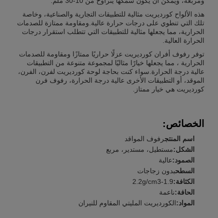
ومربعة، ويمكن أن يكون سمكها يتراوح من 10-30 ملم.
هذه الألواح كورديريت مثالية للتطبيقات التجارية والصناعية، وخاصة
تلك التي تنطوي على درجات حرارة عالية.ومقاومة ممتازة للصدمات
الحرارية، مما يجعلها مثالية للتطبيقات التي تتطلب استقرار درجات
الحرارة العالية.
توفر رفوف أفران كورديريت عزلًا حراريًا ممتازًا ومقاومة للصدمات
الحرارية ، مما يجعلها خيارًا مثاليًا لمجموعة متنوعة من التطبيقات
عالية درجة الحرارة.سواء كنت بحاجة لوحة كورديريت لفرن، الفرن،
الموقد، أو التطبيقات الأخرى عالية درجة الحرارة، رفوف فرن
كورديريت هي خيار ممتاز.
الخصائص:
اسم المنتج
رفوف المواقد
الشكل:
مستطيل، مستدير، مربع
الصمود:
عالية
السطح
بدون زجاجات
الكثافة:
1.9-2.2g/cm3
الحافة:
ناعمة
المواد:
الكورديريت المليتي المقاوم للنيران