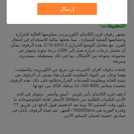
الحافة
ناعمة
إرسال
التطبيقات:
تشتهر رفوف فرن الكامتاي الكورديريت بمقاومتها العالية للحرارة
وخصائصها الصلبة الممتازة ، مما يجعلها مثالية للاستخدام في إشعال
الفرن. مع معامل التوسع الحراري 2.2×10-6/°C، هذه الرفوف يمكن
أن تتحمل درجات حرارة تصل إلى 1300 درجة مئوية وتتوفر في
مجموعة متنوعة من الأشكال، بما في ذلك مستطيلة، مستديرة،
ومربعة.
صُنعت رفوف أفران كاميريت من مزيج من الكوريريت والموليت،
وهما نوعان من المواد المقاومة للنيران.هذا يضمن أن الرفوف هي
متينة للغاية ومقاومة للصدمات الحراريةعلاوة على ذلك، هذه الرفوف
معتمدة بمعايير ISO 9001، لذا يمكنك التأكد من جودتها.
أرفف فرن الكامتاي تأتي بلونين - أبيض وأصفر - وتتوفر في الحد
الأدنى للكميات الطلبية من 300pcs الأسعار قابلة للتفاوضوعادة ما
يكون وقت التسليم 30 يوما بعد الدفعيتم قبول الدفع عن طريق TT
وقدرة التوريد هي 500000pcs / الشهر. يتم تعبئة الرفوف بأمان في
صناديق خشبية لضمان التسليم الآمن.