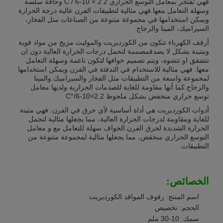
فهي تفتخر بمعامل التوسع الحراري 2.2 × 10-6 / C وحافة سلسة
وسهلة التعامل معها.فهي مثالية لتطبيقات الفرن عالية درجة الحرارة
ويمكن استخدامها في مجموعة متنوعة من الصناعات مثل الفخار،
السيراميك، المينا والزجاج.
أرفف الكهرباء تتكون من الكورديريت والموليت مزيج من مواد قوية
ومتينة بشكل لا يصدقمصممة لتحمل درجات الحرارة العالية دون ان
تتشقق او تتشوه، ويتم تصميم حوافها لتكون ناعمة وسهلة التعامل
معها. فهي مثالية للاستخدام في التدفئة في الفرن ويمكن استخدامها
لمجموعة واسعة من التطبيقات مثل الفخار والسيراميك والمينا
والزجاج.كما أنها مقاومة للغاية للصدمات الحرارية ولديها معامل
توسع حراري منخفض بشكل ملحوظ 2.2×10-6/°C
أدوات الكورديريت هي أداة أساسية لأي حرق في الفرن. فهي متينة
للغاية ومقاومة لدرجات الحرارة العالية، مما يجعلها مثالية لتحمل
الحرارة الشديدة لحرق الفرن.الحواف سهلة للتعامل مع و معامل
التوسع الحراري منخفض، مما يجعلها مثالية لمجموعة متنوعة من
التطبيقات.
الخصائص:
اسم المنتج: رفوف المواقد الكورديريت
الحجم: تخصيص
سمك: 10-30 ملم