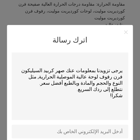
مقاومة الحرارة: مقاومة درجات الحرارة العالية صفيحة فرن
كورديريت موليت، لوحات كورديريت موليت، رفوف فرن
كورديريت موليت
متانة: عالية
الشكل: مستطيل، مستدير، مربع
اترك رسالة
المعلمات التقنية:
الممتلكات
الوصف
مقاومة الصدمات الحرارية
200 درجة مئوية
السطح
بدون زجاجات
معامل التوسع الحراري
2.2×10-6/°C
الشكل
مستطيل، مستدير، مربع
مقاومة الحرارة
1300 درجة مئوية
استخدام
إطلاق النار في الفرن
سمك
10-30ملم
المواد
الكورديريت-موليت
الكثافة
1.9-2.2g/cm3