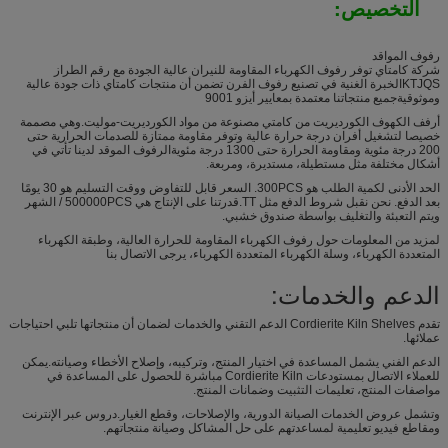
التخصيص:
رفوف المواقد
شركة كامتاي توفر رفوف الكهرباء المقاومة للنيران عالية الجودة مع رقم الطراز
KTJQSالخبرة الغنية في تصنيع رفوف الفرن تضمن أن منتجات كامتاي ذات جودة عالية
وموثوقيةجميع منتجاتنا معتمدة بمعايير أيزو 9001
أرفف الكهوف الكورديريت من كامتي مصنوعة من مواد الكورديريت-موليت.وهي مصممة
خصيصا لتشغيل أفران درجة حرارة عالية وتوفر مقاومة ممتازة للصدمات الحرارية حتى
200 درجة مئوية ومقاومة الحرارة حتى 1300 درجة مئويةالرفوف الموقد لدينا تأتي في
أشكال مختلفة مثل مستطيلة، مستديرة، ومربعة.
الحد الأدنى لكمية الطلب هو 300PCS. السعر قابل للتفاوض ووقت التسليم هو 30 يومًا
بعد الدفع. نحن نقبل شروط الدفع مثل TT.قدرتنا على الإنتاج هي 500000PCS / الشهر
ويتم التعبئة والتغليف بواسطة صندوق خشبي.
لمزيد من المعلومات حول رفوف الكهرباء المقاومة للحرارة العالية، وطبقة الكهرباء
المتعددة الكهرباء، وسلة الكهرباء المتعددة الكهرباء، يرجى الاتصال بنا
الدعم والخدمات:
تقدم Cordierite Kiln Shelves الدعم التقني والخدمات لضمان أن منتجاتها تلبي احتياجات
عملائها.
الدعم الفني يشمل المساعدة في اختيار المنتج، وتركيبه، وإصلاح الأخطاء وصيانته.يمكن
للعملاء الاتصال بمستودعات Cordierite Kiln مباشرة للحصول على المساعدة في
مواصفات المنتج، تعليمات التثبيت وضمانات المنتج.
وتشمل عروض الخدمات الصيانة الدورية، والإصلاحات، وقطع الغيار.دروس عبر الإنترنت
ومقاطع فيديو تعليمية لمساعدتهم على حل المشاكل وصيانة منتجاتهم.