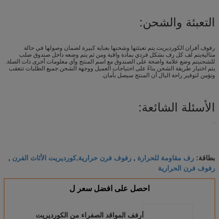
التعبئة والشحن:
رفوف أفران الكورديريت يتم تعبئتها وشحنها بعناية كبيرة لضمان وصولها في حالة
مثاليةيتم لف كل رف بشكل فردي بمادة واقية ومن ثم يتم وضعه داخل صندوق صلب
للشحنيتم وضع علامة واضحة على الصندوق مع اسم المنتج وأي معلومات أخرى ذات الصلة.
يتم اختيار طريقة الشحن بناءً على احتياجات العميل ووجهة الشحن.جميع الطلبات تتعقب
وتؤمن لتوفير راحة البال أن المنتج سيصل بأمان.
الأسئلة الشائعة:
.
رف مقاومة للحرارة
رفوف فرن حرارية,كورديريت الأثاث الفرن
بطاقة:
,
,
رفوف فرن الحرارية
احصل على افضل سعر ل
أرفف المواقد الصفراء من الكورديريت