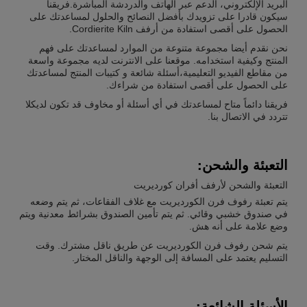
البريد الإلكتروني، الدعم عبر الهاتف والدردشة المباشرة.فريقنا
سيكون قادرا على تزويدك بأفضل النصائح والحلول لمساعدتك على
الحصول على أقصى استفادة من أرفف Cordierite Kiln.
نحن نقدم أيضا مجموعة متنوعة من الموارد لمساعدتك على فهم
المنتج وكيفية استخدامه. موقعنا على الانترنت لديه مجموعة واسعة
من مقاطع الفيديو التعليمية،أسئلة شائعة و كتيبات المنتج لمساعدتك
على الحصول على أقصى استفادة من شراءك.
فريقنا دائماً متاح لمساعدتك في أي أسئلة أو مخاوف قد تكون لديكلا
تتردد في الاتصال بنا.
التعبئة والشحن:
التعبئة والشحن لأرفف أفران كورديريت
يتم تعبئة رفوف فرن الكورديريت مع غلاف الفقاعات، ثم يتم وضعه
في صندوق خشبي وقائي. ثم يتم تأمين الصندوق بشرائط معدنية ويتم
وضع علامة على أنه هش.
يتم شحن رفوف فرن الكورديريت عن طريق ناقل مشترك. وقت
التسليم يعتمد على المسافة إلى الوجهة والناقل المختار.
الأسئلة الشائعة: