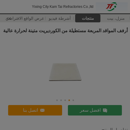
Yixing City Kam Tai Refractories Co.,ltd
منزل، بيت
منتجات
أشرطة فيديو
>>
عرض الواقع الافتراضي
أرفف المواقد المربعة مستطيلة من الكورديريت متينة لحرارة عالية
افضل سعر
اتصل بنا
تفاصيل المنتج