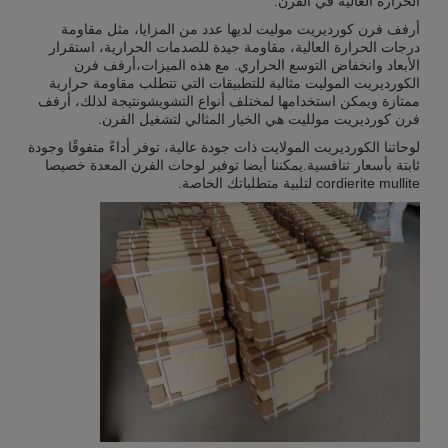
الحرارة العالية في الفرن.
أرفف فرن كورديريت موليت لديها عدد من المزايا، مثل مقاومة
درجات الحرارة العالية، مقاومة جيدة للصدمات الحرارية، استقرار
الأبعاد وانخفاض التوسع الحراري. مع هذه الميزات،أرفف فرن
الكورديريت الموليت مثالية للتطبيقات التي تتطلب مقاومة حرارية
ممتازة ويمكن استخدامها لمختلف أنواع التشويشونتيجة لذلك، أرفف
فرن كورديريت مولليت هي الخيار المثالي لتشغيل الفرن.
لوحاتنا الكورديريت المولايت ذات جودة عالية، توفر أداءً متفوقًا وجودة
ثابتة بأسعار تنافسية.يمكننا أيضا توفير لوحات الفرن المعدة خصيصا
cordierite mullite لتلبية متطلباتك الخاصة.