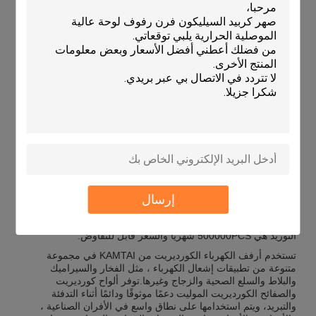
الكثافة
1.9-2.2g/cm3
سمك
10-30ملم
الحجم
تخصيص
استخدام
إطلاق النار في الفرن
المدى الطويل
عالية
التطبيقات:
لقد تم اعتماد رفوف الكهوف الكورديريت من KAMTAI من قبل ISO
9001 وهي معروفة خصائصها المقاومة للحرارة ، قادرة على تحمل
درجات حرارة تصل إلى 1300 درجة مئوية.المادة المستخدمة هي
مزيج من الكورديريت والموليت، مع معامل التوسع الحراري 2.2 ×
إرسال
10-6 / °C وسمك 10-30mm. الحد الأدنى للكميات الطلبية هو
300PCS وجميع الطلبات تأتي في صناديق خشبية.مدة التسليم هي
30 يوماً بعد استلام الدفع، مع TT كطريقة دفع مقبولة. القدرة على
التوريد هي 500000PCS شهريا والسعر قابل للتفاوض.
تستخدم أرفف الكهرباء الكورديريت من KAMTAI في مجموعة
متنوعة من تطبيقات إشعال الكهرباء ، مثل الفخار والسيراميك
والبلاط والسلع الصحية والزجاج وغيرها.توفر ألواح كورديريت
والصفائح الكورديريت الموليت دعمًا موثوقًا ودائمًا أثناء التدفئة
والتبريد، ويتم استخدامها على نطاق واسع في الأفران الصناعية ،