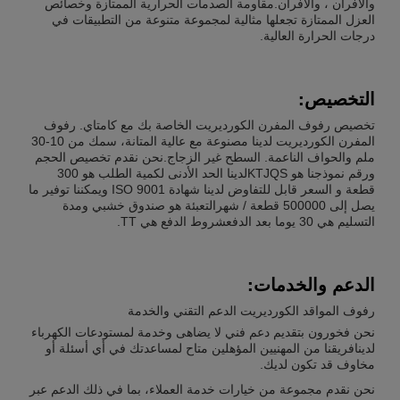
والأفران ، والأفران.مقاومة الصدمات الحرارية الممتازة وخصائص
العزل الممتازة تجعلها مثالية لمجموعة متنوعة من التطبيقات في
درجات الحرارة العالية.
التخصيص:
تخصيص رفوف المفرن الكورديريت الخاصة بك مع كامتاي. رفوف
المفرن الكورديريت لدينا مصنوعة مع عالية المتانة، سمك من 10-30
ملم والحواف الناعمة. السطح غير الزجاج.نحن نقدم تخصيص الحجم
ورقم نموذجنا هو KTJQSلدينا الحد الأدنى لكمية الطلب هو 300
قطعة و السعر قابل للتفاوض لدينا شهادة ISO 9001 ويمكننا توفير ما
يصل إلى 500000 قطعة / شهرالتعبئة هو صندوق خشبي ومدة
التسليم هي 30 يوما بعد الدفعشروط الدفع هي TT.
الدعم والخدمات:
رفوف المواقد الكورديريت الدعم التقني والخدمة
نحن فخورون بتقديم دعم فني لا يضاهى وخدمة لمستودعات الكهرباء
لدينافريقنا من المهنيين المؤهلين متاح لمساعدتك في أي أسئلة أو
مخاوف قد تكون لديك.
نحن نقدم مجموعة من خيارات خدمة العملاء، بما في ذلك الدعم عبر