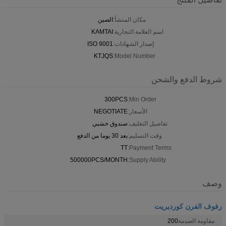
مكان المنشأ:
الصين
اسم العلامة التجارية:
KAMTAI
إصدار الشهادات:
ISO 9001
KTJQS
Model Number:
شروط الدفع والشحن
300PCS
Min Order:
الأسعار:
NEGOTIATE
تفاصيل التغليف:
صندوق خشبي
وقت التسليم:
بعد 30 يوما من الدفع
TT
Payment Terms:
500000PCS/MONTH
Supply Ability:
وصف
رفوف الفرن كورديريت
مقاومة الصدمة
200