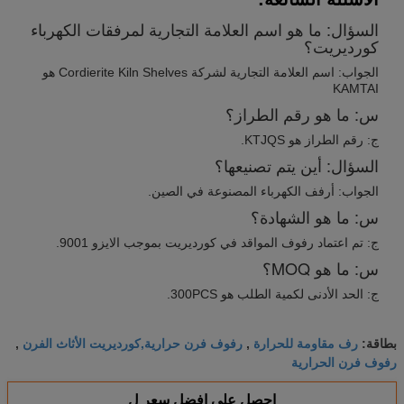
السؤال: ما هو اسم العلامة التجارية لمرفقات الكهرباء
كورديريت؟
الجواب: اسم العلامة التجارية لشركة Cordierite Kiln Shelves هو
KAMTAI
س: ما هو رقم الطراز؟
ج: رقم الطراز هو KTJQS.
السؤال: أين يتم تصنيعها؟
الجواب: أرفف الكهرباء المصنوعة في الصين.
س: ما هو الشهادة؟
ج: تم اعتماد رفوف المواقد في كورديريت بموجب الايزو 9001.
س: ما هو MOQ؟
ج: الحد الأدنى لكمية الطلب هو 300PCS.
رف مقاومة للحرارة
رفوف فرن حرارية,كورديريت الأثاث الفرن
بطاقة:
,
,
رفوف فرن الحرارية
احصل على افضل سعر ل