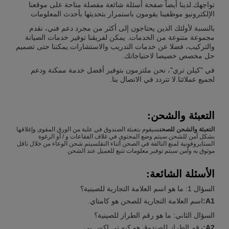
تواجهك.لدينا أيضاً صفحة أسئلة شائعة مفصلة متاحة على موقعنا
الإلكترونيو موظفينا يقومون باستمرار بتحديثها بأحدث المعلومات
بالنسبة لأولئك الذين يحتاجون إلى أكثر من مجرد دعم فني، نقدم
مجموعة متنوعة من الخدمات. يمكن لفريقنا توفير خدمات الصيانة
والتركيب، فضلا عن خدمات التدريب والاستشارات.يمكننا حتى تصميم
حل مخصص خصيصا لاحتياجاتك.
في "كيلن تري"، نحن ملتزمون بتوفير أفضل خدمة ممكنة ودعم
لجميع عملائنا.لا تتردد في الاتصال بنا.
التعبئة والشحن:
التعبئة والشحن للصحن
سيقوم بتعبئة الصندوق في علبة من الورق المقوى وإغلاقها
بشكل آمن للشحن.سيتم وضع المحتوى في غلاف الفقاعات و / أو الرغوة
الستايروفونية لمنع التالفة في الصحن أثناء النقلسيتم شحن الوعاء من خلال ناقل
موثوق به وآمن سيتم توفير معلومات تتبع للعميل عند الشحن
الأسئلة الشائعة:
السؤال 1: ما هو اسم العلامة التجارية للصينية؟
A1:
اسم العلامة التجارية للصحن هو كامتاي.
السؤال الثاني: ما هو رقم الطراز للصينية؟
A2:
رقم الطراز للصندوق هو كيه تي إكس بي