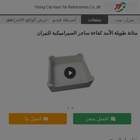
Yixing City Kam Tai Refractories Co.,ltd
منزل، بيت
منتجات
أشرطة فيديو
>>
عرض الواقع الافتراضي
متانة طويلة الأمد كفاءة ساجر السيراميكية للنيران
افضل سعر
اتصل بنا
تفاصيل المنتج