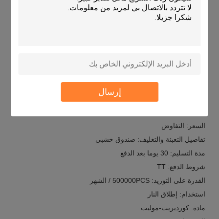
التخصيص:
كامتاي كيه تي إكس بي كوروندوم موليت ساجر - خدمة تخصيص
اسم العلامة التجارية: KAMTAI
رقم الطراز: KTXB
مكان المنشأ: الصين
إرسال
شهادة: ISO 9001
الحد الأدنى لكمية الطلب: 300 PCS
السعر: التفاوض
تفاصيل التعبئة والتغليف: صندوق خشبي
مدة التسليم: 30 يوما بعد الدفع
شروط الدفع: TT
القدرة على التوريد: 500000PCS / الشهر
استخدام: إطلاق النار
مادة: كورديريت-موليت