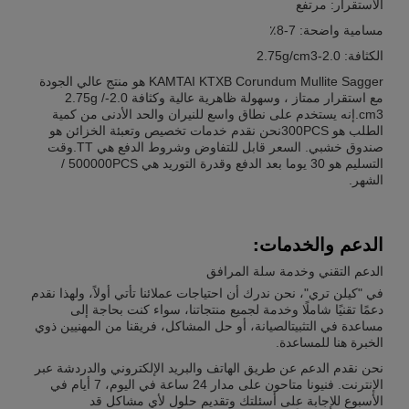
الاستقرار: مرتفع
مسامية واضحة: 7-8٪
الكثافة: 2.0-2.75g/cm3
KAMTAI KTXB Corundum Mullite Sagger هو منتج عالي الجودة
مع استقرار ممتاز ، وسهولة ظاهرية عالية وكثافة 2.0-2.75g /
cm3.إنه يستخدم على نطاق واسع للنيران والحد الأدنى من كمية
الطلب هو 300PCSنحن نقدم خدمات تخصيص وتعبئة الخزائن هو
صندوق خشبي. السعر قابل للتفاوض وشروط الدفع هي TT.وقت
التسليم هو 30 يوما بعد الدفع وقدرة التوريد هي 500000PCS /
الشهر.
الدعم والخدمات:
الدعم التقني وخدمة سلة المرافق
في "كيلن تري"، نحن ندرك أن احتياجات عملائنا تأتي أولاً، ولهذا نقدم
دعمًا تقنيًا شاملًا وخدمة لجميع منتجاتنا، سواء كنت بحاجة إلى
مساعدة في التثبيتالصيانة، أو حل المشاكل، فريقنا من المهنيين ذوي
الخبرة هنا للمساعدة.
نحن نقدم الدعم عن طريق الهاتف والبريد الإلكتروني والدردشة عبر
الإنترنت. فنيونا متاحون على مدار 24 ساعة في اليوم، 7 أيام في
الأسبوع للإجابة على أسئلتك وتقديم حلول لأي مشاكل قد