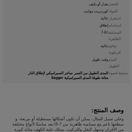
الحجم:
يعدل أو يكيف
المواد:
كورديريت موليت
استقرار:
عالية
استخدام:
إطلاق
المسامية
7-8٪
الظاهرة:
مقاوم
عالية
للرطوبة:
المدى
وقت طويل
الطويل:
المدى الطويل من العمر
ساجر السيراميكي لإطلاق النار
تسليط الضوء:
,
,
متانة طويلة المدى السيراميكية Sagger
وصف المنتج:
وعلى سبيل المثال، يمكن أن تكون أشكالها مستطيلة أو مربعة، و
سطحها ناعم.مع مسامية ظاهرية من 7-8٪يعد مناسبًا لأنواع مختلفة
من الأفران وسهل النقل والتركيب. يمتلك علبة الكهف متانة كبيرة