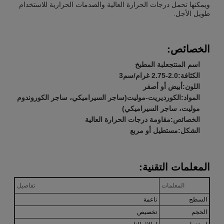
ويمكنها تحمل درجات الحرارة العالية والصدمات الحرارية للاستخدام
طويل الأجل.
الخصائص:
اسم المنتج
علبة المطبخ
الكثافة:
2.0-2.75 غرام/سم3
اللون:
أبيض أو أصفر
المواد:
الكورديريت-موليت
(ساجر السيراميكي، ساجر الكوروندوم
موليت، ساجر السيراميكي)
الخصائص:
مقاومة درجات الحرارة العالية
الشكل:
مستطيل أو مربع
المعلمات التقنية:
المعلمات
تفاصيل
السطح
ناعمة
الحجم
تخصيص