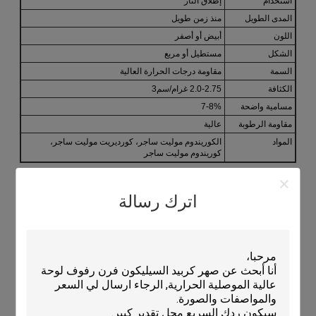
استخدام
إطلاق النار
المدى الطويل
منذ زمن طويل
اللون
أبيض أو أصفر
الشكل
مستطيل أو مربع
السمة
مقاومة درجات الحرارة العالية
الكثافة
2.0-2.75 غرام/سم3
مسامية واضحة
7-8%
مقاومة الرطوبة
عالية
المواد
الكوريندوم موليت ساجر، كورديريت موليت ساجر،
كوريندوم موليت ساجر
التطبيقات:
اترك رسالة
KAMTAI KTXB Kiln Tray هو ساجر مقاوم للنيران مصنوع من مواد
كورديريت-موليت عالية المقاومة للرطوبة. وهو معتمد من قبل ISO
9001 وله حد أدنى للطلب 300PCS.وهي متوفرة في اللون الأبيض أو
الأصفر مع كثافة 2.0-2.75g / cm3 و مسامية ظاهرية من 7-8 ٪.
يمكن تعبئتها في صناديق خشبية ووقت التسليم هو 30 يوما بعد الدفع.
شروط الدفع هي TT وقدرة التوريد هي 500000PCS / الشهر.السعر
قابل للتفاوض. KAMTAI KTXB كرن تري مثالية لتطبيقات الكوروندوم
mullite sagger، وتوفير أداء متفوق مع موثوقية دائمة.