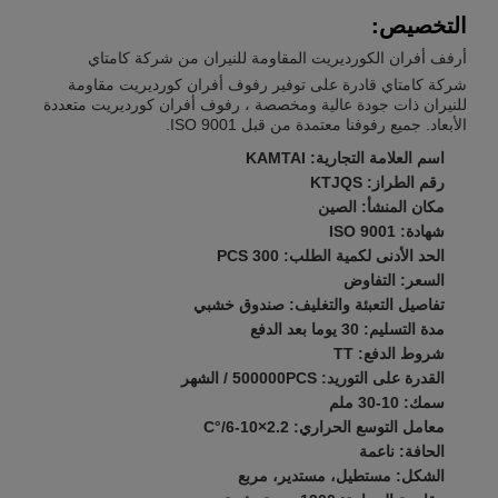
التخصيص:
أرفف أفران الكورديريت المقاومة للنيران من شركة كامتاي
شركة كامتاي قادرة على توفير رفوف أفران كورديريت مقاومة
للنيران ذات جودة عالية ومخصصة ، رفوف أفران كورديريت متعددة
الأبعاد. جميع رفوفنا معتمدة من قبل ISO 9001.
اسم العلامة التجارية: KAMTAI
رقم الطراز: KTJQS
مكان المنشأ: الصين
شهادة: ISO 9001
الحد الأدنى لكمية الطلب: 300 PCS
السعر: التفاوض
تفاصيل التعبئة والتغليف: صندوق خشبي
مدة التسليم: 30 يوما بعد الدفع
شروط الدفع: TT
القدرة على التوريد: 500000PCS / الشهر
سمك: 10-30 ملم
معامل التوسع الحراري: 2.2×10-6/°C
الحافة: ناعمة
الشكل: مستطيل، مستدير، مربع