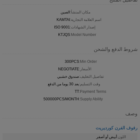
مكان المنشأ:
الصين
اسم العلامة التجارية:
KAMTAI
إصدار الشهادات:
ISO 9001
KTJQS
Model Number:
شروط الدفع والشحن
300PCS
Min Order:
الأسعار:
NEGOTIATE
تفاصيل التغليف:
صندوق خشبي
وقت التسليم:
بعد 30 يوما من الدفع
TT
Payment Terms:
500000PCS/MONTH
Supply Ability:
وصف
رفوف الفرن كورديريت
اللون:
أبيض أو أصفر