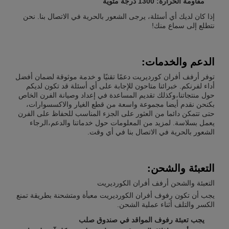
مقاومة الحرارة: 1300 درجة مئوية
إذا كان لديك أي أسئلة، يرجى الشعور بالحرية في الاتصال بنا. نحن
نتطلع إلى سماع منك!
الدعم والخدمات:
توفر أرفف أفران كورديريت دعمًا تقنيًا و خدمة موثوقة لضمان أفضل
أداء لفرنكم. خبرائنا متاحون للإجابة على أي أسئلة قد تكون لديكم
حول منتجاتنا،وكذلك تقديم المساعدة في إعداد وصيانة الفرن الخاص
بكنحن نقدم أيضا مجموعة واسعة من قطع الغيار والاكسسوارات،
حتى تتمكن دائما من العثور على الجزء المناسب للحفاظ على الفرن
يعمل بسلاسة. لمزيد من المعلومات حول خدماتنا والدعم،الرجاء
الشعور بالحرية في الاتصال بنا في أي وقت.
التعبئة والشحن:
التعبئة والشحن أرفف أفران الكورديريت
يجب أن تكون رفوف أفران الكورديريت معبأة ومتشحنة بطريقة تمنع
الكسر والتلف أثناء عملية الشحن.
يجب تعبئة رفوف المواقد في صندوق صلب