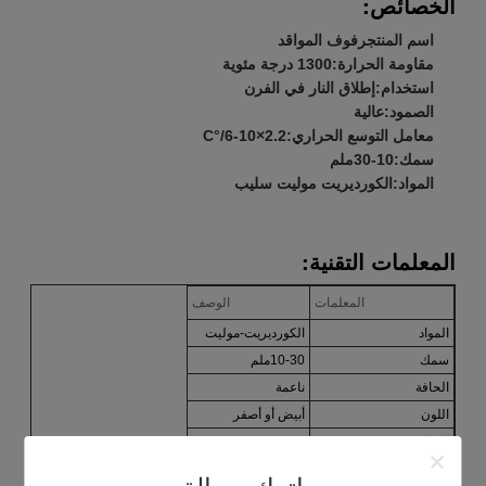
الخصائص:
اسم المنتج
رفوف المواقد
مقاومة الحرارة:
1300 درجة مئوية
استخدام:
إطلاق النار في الفرن
الصمود:
عالية
معامل التوسع الحراري:
2.2×10-6/°C
سمك:
10-30ملم
المواد:
الكورديريت موليت سليب
المعلمات التقنية:
المعلمات
الوصف
المواد
الكورديريت-موليت
سمك
10-30ملم
الحافة
ناعمة
اللون
أبيض أو أصفر
الكثافة
1.9-2.2g/cm3
معامل التوسع الحراري
2.2×10-6/°C