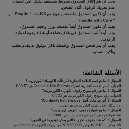
يجب أن يتم إغلاق الصندوق بشريط مصطف بشكل آمن لضمان
عدم تحريك الرفوف أثناء الشحن.
يجب أن تكون الصندوق ملصقة بوضوح مع الكلمات " Fragile " و
" Handle with Care ".
يجب أن تكون الصندوق أيضاً ملصقة بوزن وحجم الصندوق.
يجب أيضاً لف الصندوق في غلاف فقاعة أو غطاء رغوة لحماية
الرفوف.
يجب أن يتم شحن الصندوق بواسطة ناقل موثوق به يقدم تعقب
وتأكيد التسليم.
الأسئلة الشائعة:
السؤال 1: ما هو اسم العلامة التجارية لمرفأات الكهرباء الكورديريت؟
الجواب: اسم العلامة التجارية لشركة Cordierite Kiln Shelves هو KAMTAI
السؤال 2: ما هو رقم نموذج رفوف الكهرباء الكورديريت؟
الجواب: رقم نموذج رفوف الكورديريت هو KTJQS.
السؤال 3: أين هو مكان أصل Cordierite Kiln Shelves؟
ج3: مكان أصل رفوف الكورديريت هو الصين.
السؤال 4: ما هو شهادة رفوف الكهوف كورديريت؟
A4: شهادة رفوف المرافق كورديريت هي ISO 9001.
السؤال 5: كم عدد رفوف الكهرباء التي يمكن توفيرها في الشهر؟
A5: يمكن لـ KAMTAI توفير 500000 PCS من رفوف الكهوف Cordierite في