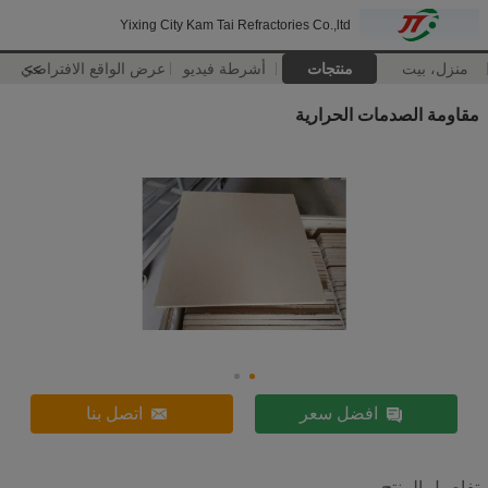
Yixing City Kam Tai Refractories Co.,ltd
منزل، بيت
منتجات
أشرطة فيديو
>>
عرض الواقع الافتراضي
مقاومة الصدمات الحرارية
افضل سعر
اتصل بنا
تفاصيل المنتج