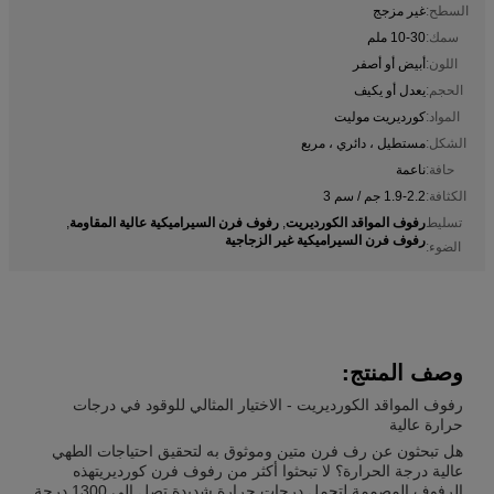
السطح:
غير مزجج
سمك:
10-30 ملم
اللون:
أبيض أو أصفر
الحجم:
يعدل أو يكيف
المواد:
كورديريت موليت
الشكل:
مستطيل ، دائري ، مربع
حافة:
ناعمة
الكثافة:
1.9-2.2 جم / سم 3
رفوف المواقد الكورديريت
رفوف فرن السيراميكية عالية المقاومة
تسليط
,
,
رفوف فرن السيراميكية غير الزجاجية
الضوء:
وصف المنتج:
رفوف المواقد الكورديريت - الاختيار المثالي للوقود في درجات
حرارة عالية
هل تبحثون عن رف فرن متين وموثوق به لتحقيق احتياجات الطهي
عالية درجة الحرارة؟ لا تبحثوا أكثر من رفوف فرن كورديريتهذه
الرفوف المصممة لتحمل درجات حرارة شديدة تصل إلى 1300 درجة