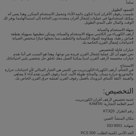
تماما.
الصمود الطويل
صُممت رفوف الأفران لدينا لتكون دائمة الأداء وتتحمل الاستخدام المتكرر وهذا يعني أنه
يمكنك استخدامها في عمليات إشعال أفران متعددة دون الحاجة إلى استبدالهامما يوفر لك
الوقت والمال على المدى الطويل.
سهلة الاستخدام والصيانة
أرفف الكهرباء من الكامتي سهلة الاستخدام والصيانة، ويمكن تنظيفها بسهولة بقطعة
قماش رطبة، ومقاومة للمواد الكيميائية والتلطيف،مما يجعلها خيارًا منخفض الصيانة
لاحتياجات إشعال الفرن الخاصة بك.
خيارات قابلة للتخصيص
نحن نفهم أن كل عملية إشعال الفرن فريدة من نوعها، وهذا هو السبب في أننا نقدم
خيارات مخصصة لأرفف الفرن لدينا.يمكننا العمل معك لخلق حل شخصي يلبي احتياجاتك.
الاستنتاج
في الختام، أرفف الكهرباء الكورديريت من كامتي هي الخيار المثالي لأي احتياجات حرارة
عاليةتوزيع حرارة ممتاز، والمتانة طويلة الأمد، لدينا رفوف الفرن تقدم أداء لا يضاهى
والقيمة. الثقة كامتاي لتزويدك بأفضل رفوف الفرن لعملية حرق الفرن الخاص بك.
التخصيص:
خدمة تخصيص لأرفف أفران الكورديريت
اسم العلامة التجارية: KAMTAI
رقم الطراز: KTJQS
مكان المنشأ: الصين
شهادة: ISO 9001
الحد الأدنى لكمية الطلب: 300 PCS