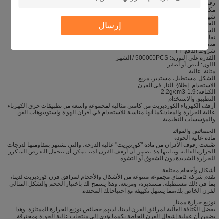
رقم الطراز: KTJQS
مكان المنشأ: الصين
شهادة: ISO 9001
إرسال
الحد الأدنى لكمية الطلب: 300 PCS
السعر: التفاوض
تفاصيل التعبئة والتغليف: صندوق خشبي
مدة التسليم: 30 يوما بعد الدفع
شروط الدفع: TT
القدرة على التوريد: 500000PCS / الشهر
اللون: أبيض أو أصفر
متانة: عالية
الشكل: مستطيل، مستدير، مربع
الاستخدام: إطلاق النار في الفرن
الكثافة: 1.9-2.2g/cm3
التطبيق والاستخدام
أرفف الكهرباء الكورديريت من كامتي مثالية لمجموعة واسعة من تطبيقات حرق الكهرباء
عالية الحرارة.والمعادنكما أنها مناسبة للاستخدام في أفران الهواة واستوديوهات الفن
والمؤسسات التعليمية.
الخصائص والفوائد
مادة عالية الجودة
صُنعت رفوف الأفران من مادة "كورديريت" عالية الدرجة، والتي تشتهر بمقاومتها لدرجات
الحرارة العالية ومتانتها.هذا يضمن أن أرفف الفرن لدينا يمكن أن تتحمل التعرض المتكرر
للحرارة الشديدة دون الشقوق أو التشوه.
أشكال وأحجام مختلفة
تقدم شركة كامتاي مجموعة متنوعة من الأشكال والأحجام لمرافق فرن كورديريت لدينا،
بما في ذلك مستطيلة، مستديرة، ومربعة. وهذا يسمح لك باختيار الحجم والشكل المثالي
لفرن الخاص بك،مما يسهل تكييفه مع احتياجاتك المحددة.
توزيع حرارة ممتاز
بفضل الكثافة العالية لمرافق الفرن لدينا، لديهم خصائص توزيع الحرارة الممتازة. وهذا
يضمن أن عملية إشعال الفرن الخاصة بكمما يؤدي إلى منتجات عالية الجودة ومحترقة