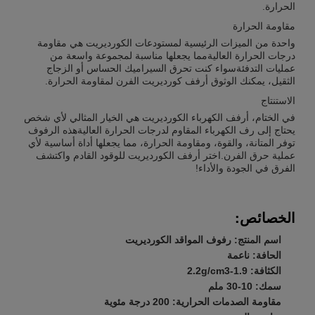
الحرارة.
مقاومة الحرارة
واحدة من الميزات الرئيسية لمستودعات الكورديريت هي مقاومة
درجات الحرارة العاليةمما يجعلها مناسبة لمجموعة واسعة من
عمليات التدفئةسواء كنت تحرق السيراميك الحساس أو الزجاج
الثقيل، يمكنك الوثوق أرفف كورديريت الفرن لمقاومة الحرارة.
الاستنتاج
في الختام، أرفف الكهرباء الكورديريت هي الخيار المثالي لأي شخص
يحتاج إلى رف الكهرباء المقاوم لدرجات الحرارة العاليةهذه الرفوف
توفر المتانة، والقوة، ومقاومة الحرارة، مما يجعلها أداة أساسية لأي
عملية حرق الفرن.اختر أرفف الكورديريت للوقود القادم واكتشف
الفرق في الجودة والأداء!
الخصائص:
اسم المنتج: رفوف المواقد الكورديريت
الحافة: ناعمة
الكثافة: 1.9-2.2g/cm3
سمك: 10-30 ملم
مقاومة الصدمات الحرارية: 200 درجة مئوية