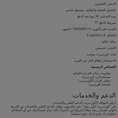
السعر: التفاوض
تفاصيل التعبئة والتغليف: صندوق خشبي
مدة التسليم: 30 يوما بعد الدفع
شروط الدفع: TT
القدرة على التوريد: 500000PCS / الشهر
الكثافة: 1.9-2.2g/cm3
متانة: عالية
الحجم: تخصيص
مادة: كورديريت-موليت
الاستخدام: إطلاق النار في الفرن
الخصائص الرئيسية:
مقاومة درجات الحرارة العالية
صفيحة فرن كورديريت
رفوف أفران الكورديريت
صفيحة كورديريت
الدعم والخدمات:
أرفف المواقد الكورديريت الدعم التقني والخدمات
في "كورديريت كيلن ريفز"، نحن ملتزمون بتوفير الدعم التقني والخدمات من الدرجة
الأولى لضمان رضا عملائنا.فريقنا من الخبراء دائما متاح لمساعدتك في أي أسئلة أو
مخاوف قد يكون لديك حول منتجاتنا.