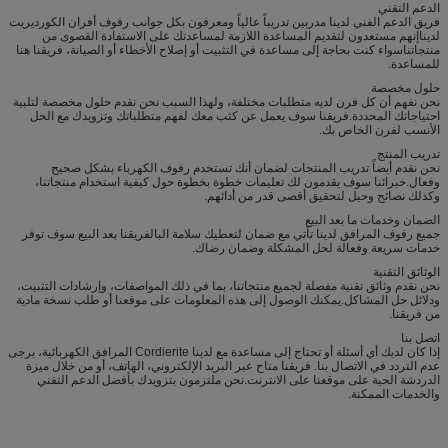
الدعم التقني
فريق الدعم الفني لدينا مدربين تدريباً عالياً ومعرفون بكل جوانب رفوف أفران الكورديريت
لديناإنهم مستعدون لتقديم المساعدة اللازمة لمساعدتك على الاستفادة القصوى من
منتجاتناسواء كنت بحاجة إلى مساعدة في التثبيت أو إصلاح الأخطاء أو الصيانة، فريقنا هنا
للمساعدة.
حلول مخصصة
نحن نفهم أن كل فرن لديه متطلبات مختلفة، ولهذا السبب نحن نقدم حلول مخصصة لتلبية
احتياجاتك المحددة.فريقنا سوف يعمل عن كثب معك لفهم متطلباتك وتزويدك مع الحل
الأنسب لفرن الخاص بك.
تدريب المنتج
نحن نقدم أيضاً تدريب المنتجات لضمان أنك تستخدم رفوف الكهرباء بشكل صحيح
وفعال.خبرائنا سوف يقدمون لك تعليمات خطوة بخطوة حول كيفية استخدام منتجاتنا،
وكذلك نصائح وحيل لتحقيق أقصى قدر من أدائهم.
الضمان وخدمات ما بعد البيع
جميع رفوف المرافق لدينا تأتي مع ضمان لتعطيك سلامة البالفريقنا بعد البيع سوف توفر
خدمات سريعة وفعالة لحل المشكلة وضمان رضاك.
الوثائق التقنية
نحن نقدم وثائق تقنية مفصلة لجميع منتجاتنا، بما في ذلك المواصفات، وإرشادات التثبيت،
ودلائل حل المشاكل.يمكنك الوصول إلى هذه المعلومات على موقعنا أو طلب نسخة مادية
من فريقنا.
اتصل بنا
إذا كان لديك أي أسئلة أو تحتاج إلى مساعدة مع لدينا Cordierite المرافق الكهربائية، يرجى
عدم التردد في الاتصال بنا. فريقنا متاح عبر البريد الإلكتروني، الهاتف، أو من خلال ميزة
الدردشة الحية على موقعنا على الانترنت.نحن ملتزمون بتزويدك بأفضل الدعم التقني
والخدمات الممكنة.