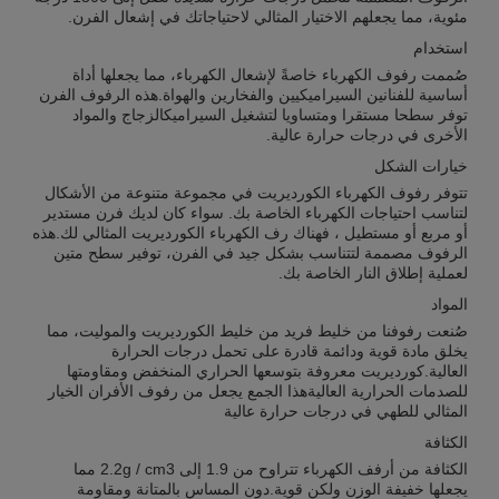
مئوية، مما يجعلهم الاختيار المثالي لاحتياجاتك في إشعال الفرن.
استخدام
صُممت رفوف الكهرباء خاصةً لإشعال الكهرباء، مما يجعلها أداة
أساسية للفنانين السيراميكيين والفخارين والهواة.هذه الرفوف الفرن
توفر سطحا مستقرا ومتساويا لتشغيل السيراميكالزجاج والمواد
الأخرى في درجات حرارة عالية.
خيارات الشكل
تتوفر رفوف الكهرباء الكورديريت في مجموعة متنوعة من الأشكال
لتناسب احتياجات الكهرباء الخاصة بك. سواء كان لديك فرن مستدير
أو مربع أو مستطيل ، فهناك رف الكهرباء الكورديريت المثالي لك.هذه
الرفوف مصممة لتتناسب بشكل جيد في الفرن، توفير سطح متين
لعملية إطلاق النار الخاصة بك.
المواد
صُنعت رفوفنا من خليط فريد من خليط الكورديريت والموليت، مما
يخلق مادة قوية ودائمة قادرة على تحمل درجات الحرارة
العالية.كورديريت معروفة بتوسعها الحراري المنخفض ومقاومتها
للصدمات الحرارية العاليةهذا الجمع يجعل من رفوف الأفران الخيار
المثالي للطهي في درجات حرارة عالية
الكثافة
الكثافة من أرفف الكهرباء تتراوح من 1.9 إلى 2.2g / cm3 مما
يجعلها خفيفة الوزن ولكن قوية.دون المساس بالمتانة ومقاومة