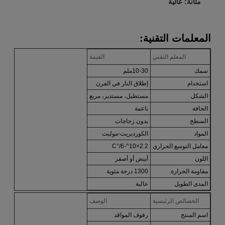
متانة: عالية
المعلمات التقنية:
المعلم التقني
القيمة
سمك
10-30ملم
استخدام
إطلاق النار في الفرن
الشكل
مستطيل، مستدير، مربع
الحافة
ناعمة
السطح
بدون زجاجات
المواد
الكورديريت-موليت
معامل التوسع الحراري
2.2×10^-6/°C
اللون
أبيض أو أصفر
مقاومة الحرارة
1300 درجة مئوية
المدى الطويل
عالية
الخصائص الرئيسية
الوصف
اسم المنتج
رفوف المواقد