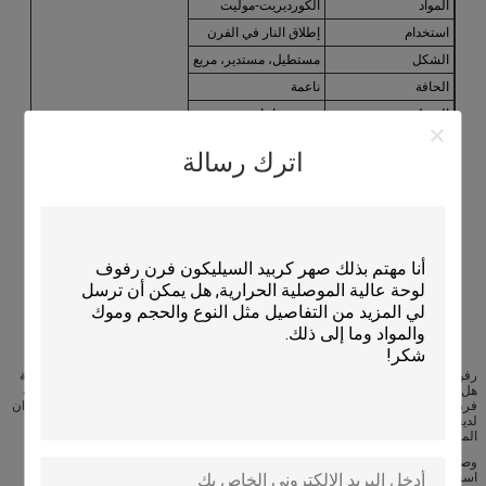
المواد
الكورديريت-موليت
استخدام
إطلاق النار في الفرن
الشكل
مستطيل، مستدير، مربع
الحافة
ناعمة
السطح
بدون زجاجات
سمك
10-30ملم
اترك رسالة
معامل التوسع الحراري
2.2×10^-6/°C
اللون
أبيض أو أصفر
مقاومة الحرارة
1300 درجة مئوية
المدى الطويل
عالية
التطبيقات:
رفوف المواقد الكورديريت - الاختيار المثالي لتشغيل المواقد ذات درجات الحرارة العالية
هل تبحث عن أفضل رفوف الفرن لاحتياجاتك في إشعال الفرن؟ لا تبحث أكثر من رفوف
فرن كورديريت من كامتي مصنوعة من مادة كورديريت عالية الجودةصممت رفوف الأفران
لدينا لتحمل درجات الحرارة القصوى لأي عملية إشعال الأفرانمع تفانينا في توفير أفضل
المنتجات والخدمات، أصبحت كامتاى علامة تجارية موثوق بها في هذه الصناعة.
وصف المنتج
اسم العلامة التجارية: KAMTAI