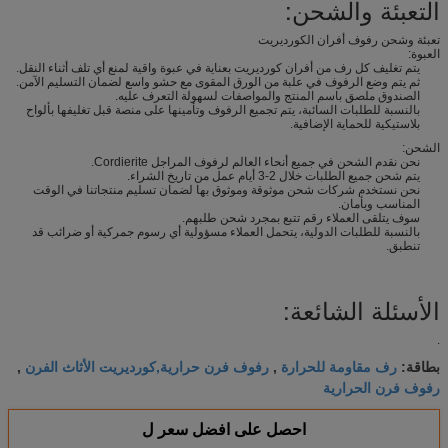
التعبئة والشحن:
تعبئة وشحن رفوف أفران الكورديريت
العبوة:
يتم تغليف كل رف من أفران كورديريت بعناية في عبوة واقية لمنع أي تلف أثناء النقل.
ثم يتم وضع الرفوف في علبة من الورق المقوى مع حشو واسع لضمان التسليم الآمن.
الصندوق ملصق باسم المنتج والمواصفات لسهولة التعرف عليه.
بالنسبة للطلبات السائبة، يتم تجميع الرفوف وتأمينها على منصة قبل تغليفها بألواح
بلاستيكية للحماية الإضافية.
الشحن:
نحن نقدم الشحن في جميع أنحاء العالم لرفوف المراجل Cordierite.
يتم شحن جميع الطلبات خلال 2-3 أيام عمل من تاريخ الشراء.
نحن نستخدم شركات شحن موثوقة وموثوق بها لضمان تسليم منتجاتنا في الوقت
المناسب وبأمان.
سوف يتلقى العملاء رقم تتبع بمجرد شحن طلبهم.
بالنسبة للطلبات الدولية، يتحمل العملاء مسؤولية أي رسوم جمركية أو ضرائب قد
تنطبق.
الأسئلة الشائعة:
.
رف مقاومة للحرارة
رفوف فرن حرارية,كورديريت الأثاث الفرن
بطاقة:
,
,
رفوف فرن الحرارية
احصل على افضل سعر ل