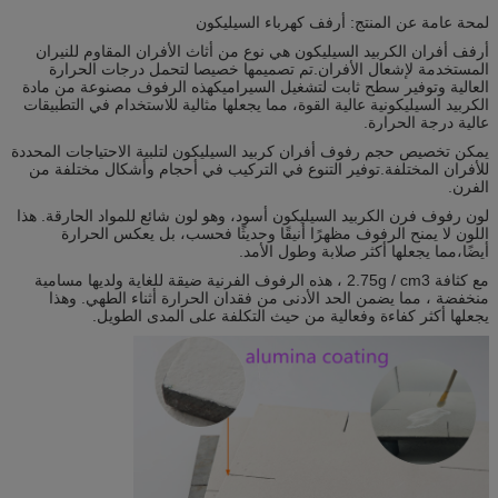
لمحة عامة عن المنتج: أرفف كهرباء السيليكون
أرفف أفران الكربيد السيليكون هي نوع من أثاث الأفران المقاوم للنيران
المستخدمة لإشعال الأفران.تم تصميمها خصيصا لتحمل درجات الحرارة
العالية وتوفير سطح ثابت لتشغيل السيراميكهذه الرفوف مصنوعة من مادة
الكربيد السيليكونية عالية القوة، مما يجعلها مثالية للاستخدام في التطبيقات
عالية درجة الحرارة.
يمكن تخصيص حجم رفوف أفران كربيد السيليكون لتلبية الاحتياجات المحددة
للأفران المختلفة.توفير التنوع في التركيب في أحجام وأشكال مختلفة من
الفرن.
لون رفوف فرن الكربيد السيليكون أسود، وهو لون شائع للمواد الحارقة. هذا
اللون لا يمنح الرفوف مظهرًا أنيقًا وحديثًا فحسب، بل يعكس الحرارة
أيضًا،مما يجعلها أكثر صلابة وطول الأمد.
مع كثافة 2.75g / cm3 ، هذه الرفوف الفرنية ضيقة للغاية ولديها مسامية
منخفضة ، مما يضمن الحد الأدنى من فقدان الحرارة أثناء الطهي. وهذا
يجعلها أكثر كفاءة وفعالية من حيث التكلفة على المدى الطويل.