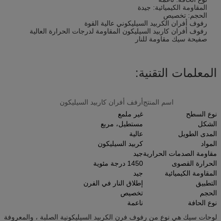
المقاومة الكيميائية: جيدة
الحجم: تخصيص
رفوف أفران الكربيد السيليكوني عالية القوة
رفوف أفران كاربيد السيليكون المقاومة لدرجات الحرارة العالية
صفيحة سيك مقاومة للنار
المعلمات التقنية:
اسم المنتج
أرفف أفران كاربيد السيليكون
نوع السطح
غير ملمع
الشكل
مستطيل، مربع
المدى الطويل
عالية
المواد
كربيد السيليكون
مقاومة الصدمات الحرارية
جيد
الحرارة القصوى
1450 درجة مئوية
المقاومة الكيميائية
جيد
التطبيق
إطلاق النار في الفرن
الحجم
تخصيص
نوع الحافة
ناعمة
لوحات سيك هي نوع من رفوف فرن الكربيد السيليكونية الصلبة ، والمعروفة