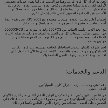
نحن ندرك أن كل فرن فريد، وهذا هو السبب في أننا نقدم خدمات تخصيص
لأرفف الفرن لدينا.يمكننا تخصيص رفوف الفرن لتناسب الفرن الخاص بك
تماماخيارات التخصيص لدينا تشمل أشكال مستطيلة ورباعية، فضلا عن
الأسطح غير الزجاجية لتحقيق أفضل نتائج إشعال الفرن.
لضمان أعلى معايير الجودة، منتجاتنا معتمدة مع ISO 9001. نحن نقدم أيضا
أسعار تنافسية وشروط الدفع مرنة لتلبية ميزانيتك واحتياجاتك.
مع الحد الأدنى لكمية الطلب من 300PCS وقدرة التوريد من 500000PCS
في الشهر، يمكننا استيعاب كل من الطلبات الصغيرة والكبيرة.عملية الإنتاج
الفعالة لدينا وسرعة وقت التسليم من 30 يوما بعد الدفع يجعلنا شريك
موثوق به لعملك.
اختر شركة كامتاي لتحديد احتياجاتك الخاصة بمستودعات فرن الكربيد
السيليكون وتجربة الجودة والخدمة الفائقة. اتصل بنا الآن للحصول على
اقتباس وبدء تخصيص رفوف الفرن الخاصة بك.
الدعم والخدمات:
دعم تقني وخدمات أرفف أفران كاربيد السيليكون
الدعم التقني
فريقنا من الفنيين ذوي الخبرة مكرس لتوفير الدعم التقني من الدرجة الأولى
لرفوف الكربيد السيليكونيةنحن نقدم مجموعة من الخدمات لمساعدتك على
الحصول على أقصى استفادة من رفوف الفرن الخاص بكبما في ذلك: