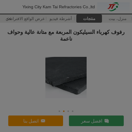
Yixing City Kam Tai Refractories Co.,ltd
منزل، بيت
منتجات
أشرطة فيديو
>>
عرض الواقع الافتراضي
رفوف كهرباء السيليكون المربعة مع متانة عالية وحواف
ناعمة
افضل سعر
اتصل بنا