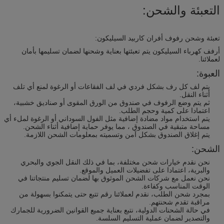
التعبئة والشحن:
تعبئة وشحن رفوف أفران كاربيد السيليكون:
أرفف كهرباء السيليكون يتم تعبئتها بعناية وشحنها لضمان تسليمها بأمان
لعملائنا.
العبوة:
يتم لف كل رف بشكل فردي في لف الفقاعات أو الرغوة لمنع أي تلف
أثناء النقل.
ثم يتم وضع الرفوف في صندوق من الورق المقوى أو صناديق خشبية،
اعتمادا على كمية وحجم الطلب.
يتم استخدام مواد مضادة إضافية مثل الفول السوداني أو الرغوة لملء أي
مساحة متبقية في الصندوق ، مما يوفر حماية إضافية أثناء الشحن.
يتم إغلاق الصندوق بشكل آمن وتسميته بمعلومات الشحن اللازمة.
الشحن:
نحن نقدم خيارات شحن مختلفة، بما في ذلك النقل الجوي والبحري
والبرية، اعتمادا على تفضيلات العميل والموقع.
نحن نعمل مع شركات الشحن الموثوق بها لضمان تسليم منتجاتنا في
الوقت المناسب وكفاءة.
بمجرد شحن الطلب، نقدم لعملائنا رقم تتبع حتى يتمكنوا بسهولة من
مراقبة تقدم شحنتهم.
في حالة الشحنات الدولية، نتبع بعناية جميع القوانين الضرورية للجمارك
والتصدير لضمان عملية التسليم السلسة.