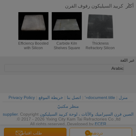
كربيد السيليكون رفوف الفرن
أكثر
المقاومة
10-30mm
Density Silicon
Kiln Firing
ة أكسيد
Thickness
Carbide Kiln
Efficiency Boosted
أرفف فر
ون كربيد
Refractory Silicon
Shelves Square
with Silicon
السيليك
 فرن الجرف
Carbide Kiln
Shelves for
Carbide Kiln
إطلاق 
ث الفرن
Shelves with High
Optimal and
Shelves 10-30mm
الدرجة ا
غير اللغة
Durability
Consistent Firing
Thickness
توفر استقرا
Efficiency
ممتا
Arabic
منزل
|
document.title='
|
اتصل بنا
|
خريطة الموقع
|
Privacy Policy
منظر مكتبيّ
الصين فرن السيراميك والأثاث ، لوحة كربيد السيليكون supplier.
Copyright
© 2017 - 2026 Yixing City Kam Tai Refractories Co.,ltd.
All rights reserved. Developed by
ECER
دردشة
طلب اقتباس