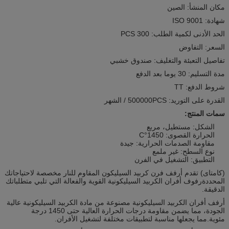
مكان المنشأ: الصين
شهادة: ISO 9001
الحد الأدنى لكمية الطلب: 300 PCS
السعر: التفاوض
تفاصيل التعبئة والتغليف: صندوق خشبي
مدة التسليم: 30 يوما بعد الدفع
شروط الدفع: TT
القدرة على التوريد: 500000PCS / الشهر
سمات المنتج:
الشكل: مستطيل، مربع
الحرارة القصوى: 1450°C
مقاومة الصدمات الحرارية: جيدة
نوع السطح: غير ملمع
التطبيق: التشغيل في الفرن
(كامتاى) تقدم أرفف فرن كربيد السيليكون المقاوم للنار مخصصة لاحتياجاتك
المحددةرفوف أفران الكربيد السيليكونية القوية والفعالة التي تلبي متطلباتك
الدقيقة.
أرفف أفران الكربيد السيليكونية مصنوعة من مادة الكربيد السيليكونية عالية
الجودة، مما يضمن مقاومة درجات الحرارة العالية حتى 1450 درجة
مئوية.مما يجعلها مناسبة لتطبيقات مختلفة لتشغيل الأفران.