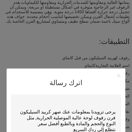
بمتانتها العالية ومقاومتها للصدمات الحرارية ومقاومتها للكيماويات.هذه
الرفوف غير الزجاجية متوفرة في أشكال مستطيلة أو مربعة، ويمكن أن
تتحمل درجة حرارة أقصاها 1450 درجة مئوية. وهي مصممة للاستخدام في
تطبيقات إشعال الفرن ويمكن تخصيصها لتناسب أحجام محددة. حواف هذه
ألواح سيك ناعمة،ضمان سطح نظيف ومتساوي لمشاريع الفرن الخاصة بك.
التطبيقات:
رفوف كهربيد السيليكون من قبل كامتاي
اسم العلامة التجارية
كامتاى
رقم الطراز:
KT-THGB
مكان المنشأ:
الصين
اترك رسالة
شهادة:
ISO 9001
الحد الأدنى لكمية الطلب:
300PCS
السعر:
التفاوض
تفاصيل العبوة:
صندوق خشبي
وقت التسليم:
30 يوماً بعد الدفع
شروط الدفع:
TT