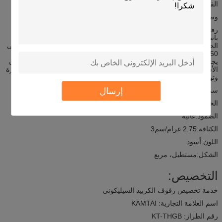
القدرة على التوريد:
500000PCS / الشهر
وصف المنتج
رفوف أفران الكربيد السيليكونية المقاومة للنيران لدينا، والمعروفة أيضاً
باسم رفوف أفران الكربيد السيليكونية هي الحل المثالي لأفران درجة
الحرارة العاليةهذه الرفوف المصممة لتحمل درجات حرارة شديدة تصل إلى
1450 درجة مئويةفهي متينة للغاية مع كثافة عالية من 2.75g / cm3، مما
يجعلها مقاومة للتشقق أو التشوه تحت الحرارة العالية والحمل الثقيل.اللون
الأسود للرفوف ليس فقط لجمالي، ولكن يساعد أيضا على امتصاص الحرارة
وتوزيعها بالتساوي في جميع أنحاء الفرن.
إرسال
سمات المنتج
الحرارة القصوى:
1450 درجة مئوية
الصمود:
عالية
الكثافة:
2.75 غرام/سم3
اللون:
أسود
الشكل:
مستطيل، مربع
التخصيص:
خدمة تخصيص رفوف الكربيد السيليكوني
اسم العلامة التجارية: KAMTAI
رقم الطراز: KT-THGB