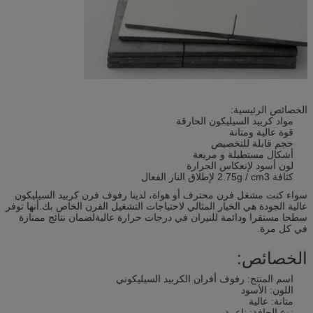
الخصائص الرئيسية:
مواد كربيد السيليكون الحارقة
قوة عالية ومتانة
حجم قابلة للتخصيص
أشكال مستطيلة و مربعة
لون أسود لإنعكاس الحرارة
كثافة 2.75g / cm3 لإطلاق النار الفعال
سواء كنت مشغل فرن محترف أو هواة، لدينا رفوف فرن كربيد السيليكون
عالية الجودة هي الخيار المثالي لاحتياجات التشغيل الفرن الخاص بك.أنها توفر
سطحا مستقرا ودائمة للنيران في درجات حرارة عاليةلضمان نتائج ممتازة
في كل مرة.
الخصائص:
اسم المنتج: رفوف أفران الكربيد السيليكوني
اللون: الأسود
متانة: عالية
نوع الحافة: ناعمة