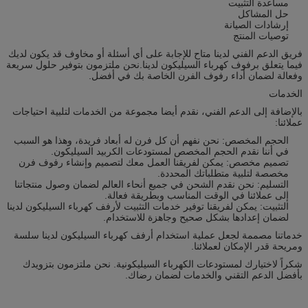
مساعدة التثبيت
حل المشاكل
إرشادات الصيانة
توصيات المنتج
فريق الدعم الفني لدينا متاح للإجابة على أي أسئلة أو مخاوف قد يكون لديك
فيما يتعلق برفوف كهرباء السيليكون لدينا.نحن ملتزمون بتوفير حلول سريعة
وفعالة لضمان أداء رفوف الفرن الخاصة بك في أفضل.
الخدمات
بالإضافة إلى الدعم الفني، نقدم أيضا مجموعة من الخدمات لتلبية احتياجات
عملائنا:
الحجم المخصص: نحن نفهم أن كل فرن له أبعاد فريدة، وهذا هو السبب
في أننا نقدم الحجم المخصص لمستودعات الكربيد السيليكون.
تصميم مخصص: يمكن لفريقنا العمل معك لتصميم وإنشاء رفوف فرن
مخصصة لتلبية متطلباتك المحددة.
التسليم: نحن نقدم الشحن في جميع أنحاء العالم لضمان وصول منتجاتنا
إلى عملائنا في الوقت المناسب وبطريقة فعالة.
التثبيت: يمكن لفريقنا توفير خدمات التثبيت لأرفف كهرباء السيليكون لدينا
لضمان إعدادها بشكل صحيح وجاهزة للاستخدام.
خدماتنا مصممة لجعل عملية استخدام أرفف كهرباء السيليكون لدينا سلسة
ومريحة قدر الإمكان لعملائنا.
شكراً لاختيارك لمستودعات الكهرباء السيليكونية. نحن ملتزمون بتزويدك
بأفضل الدعم التقني والخدمات لضمان رضاك.