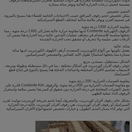
أدوات الكورديريت المضادة للحرارة هي أدوات أساسية للأفران السيراميةهذه الرفوف
مصممة لتحمل درجات الحرارة العالية وتوفر متانة ممتازة.
الحجم: تخصيص
يمكن تخصيص حجم رفوف المرافق حسب الاحتياجات الخاصة للعملاء.هذا يسمح بالمرونة
في تصميم الفرن ويوفر ملائمة مثالية لمختلف القطع السيراميكية.
مقاومة الحرارة: 1300 درجة مئوية
الرفوف الكهربائية Cordierite لديها مقاومة حرارة عالية تصل إلى 1300 درجة مئوية ، مما
يجعلها مناسبة للاستخدام في مختلف عمليات التدخين عالية درجة الحرارة.هذا يضمن أن
الرفات تبقى سليمة ولا تنحرف أو تتشقق تحت الحرارة الشديدة.
متانة: عالية
بفضل تكوينها من ألواح الكورديريت المتعددة، أرفف الكهوف الكورديريت لديها متانة
ممتازة.مما يجعلها استثمارًا طويل الأمد للفنانين والمصنعين السيراميكيين.
الشكل: مستطيل، مستدير، مربع
تتوفر رفوف أفران كورديريت في أشكال مختلفة ، بما في ذلك مستطيلة وطويلة ومربعة ،
لاستيعاب تصاميم الأفران المختلفة واحتياجات التدفئة.هذا يسمح بالتنوع في إنتاج قطع
السيراميك.
مقاومة الصدمات الحرارية: 200 درجة مئوية
مع مقاومة الصدمات الحرارية من 200 درجة مئوية، والرفوف Cordierite Kiln قادرة على
تحمل التغيرات المفاجئة في درجة الحرارة دون شقوق أو كسر.هذا يضمن سلامة واستقرار
الرفوف أثناء عملية الطهي.
بشكل عام، رفوف أفران كورديريت، والمعروف أيضا باسم شريحة كورديريت موليت لفرن
السيراميك أو رفوف أفران كورديريت، هي رفوف أفران كورديريت عالية درجة الحرارة
التي توفر أداء ممتاز،المدى الطويل، و خيارات تخصيص لجميع أنواع الأفران السيراميكية.