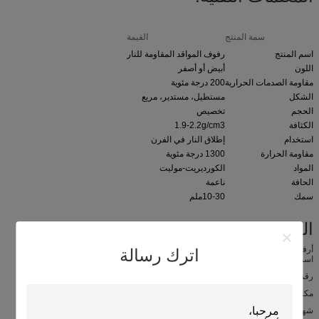
سمة المنتج
القيمة
اسم المنتج
رفوف المواقد المقاومة للنار
اللون
أبيض أو أصفر
مقاومة الصدمات الحرارية
200 درجة مئوية
الشكل
مستطيل، مستدير، مربع
الحجم
تخصيص
الكثافة
1.9-2.2g/cm3
استخدام
إطلاق النار في الفرن
مقاومة الحرارة
1300 درجة مئوية
المواد
الكورديريت-موليت
الحافة
ناعمة
سمك
10-30ملم
التطبيقات:
أرفف المواقد الكورديريت - مثالية للطهي في درجات حرارة عالية
اترك رسالة
اسم العلامة التجارية: KAMTAI
رقم الطراز: KTJQS
مكان المنشأ: الصين
شهادة: ISO 9001