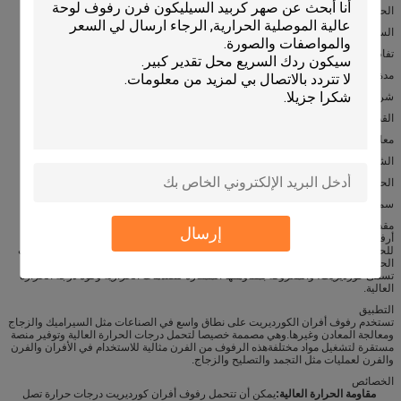
الحد الأدنى لكمية الطلب: 300 PCS
السعر: التفاوض
تفاصيل التعبئة والتغليف: صندوق خشبي
مدة التسليم: 30 يوما بعد الدفع
شروط الدفع: TT
القدرة على التوريد: 500000PCS / الشهر
معامل التوسع الحراري: 2.2×10-6/°C
الشكل: مستطيل، مستدير، مربع
الحافة: ناعمة
سمك: 10-30 ملم
مقدمة
إرسال
أرفف أفران الكورديريت ، والمعروفة أيضًا باسم أرفف أفران الكورديريت المقاومة
للحرارة أو أرفف أفران الكورديريت المتعددة ، هي مكونات أساسية للتشغيل في درجات
الحرارة العالية في مختلف الصناعات.هذه الرفوف مصنوعة من مواد سيراميكية خاصة
تسمى كورديريت، والمعروفة بمقاومتها الممتازة للصدمات الحرارية وقوة درجة الحرارة
العالية.
التطبيق
تستخدم رفوف أفران الكورديريت على نطاق واسع في الصناعات مثل السيراميك والزجاج
ومعالجة المعادن وغيرها.وهي مصممة خصيصا لتحمل درجات الحرارة العالية وتوفير منصة
مستقرة لتشغيل مواد مختلفةهذه الرفوف من الفرن مثالية للاستخدام في الأفران والفرن
والفرن لعمليات مثل التجمد والتصليح والزجاج.
الخصائص
مقاومة الحرارة العالية:
يمكن أن تتحمل رفوف أفران كورديريت درجات حرارة تصل