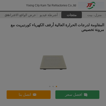
Yixing City Kam Tai Refractories Co.,ltd
منزل، بيت
منتجات
أشرطة فيديو
>>
عرض الواقع الافتراضي
المقاومة لدرجات الحرارة العالية أرفف الكهرباء كورديريت مع
مرونة تخصيص
افضل سعر
اتصل بنا