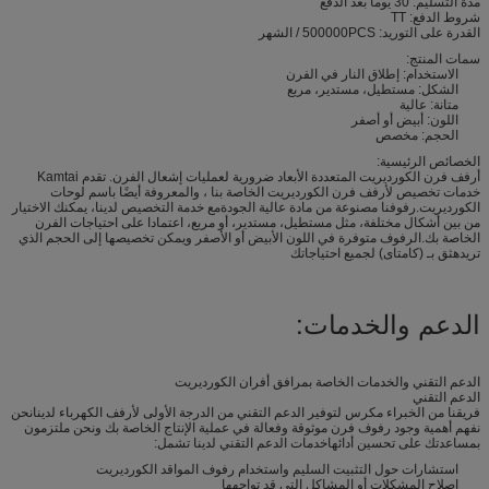
مدة التسليم: 30 يوما بعد الدفع
شروط الدفع: TT
القدرة على التوريد: 500000PCS / الشهر
سمات المنتج:
الاستخدام: إطلاق النار في الفرن
الشكل: مستطيل، مستدير، مربع
متانة: عالية
اللون: أبيض أو أصفر
الحجم: مخصص
الخصائص الرئيسية:
أرفف فرن الكورديريت المتعددة الأبعاد ضرورية لعمليات إشعال الفرن. تقدم Kamtai
خدمات تخصيص لأرفف فرن الكورديريت الخاصة بنا ، والمعروفة أيضًا باسم لوحات
الكورديريت.رفوفنا مصنوعة من مادة عالية الجودةمع خدمة التخصيص لدينا، يمكنك الاختيار
من بين أشكال مختلفة، مثل مستطيل، مستدير، أو مربع، اعتمادا على احتياجات الفرن
الخاصة بك.الرفوف متوفرة في اللون الأبيض أو الأصفر ويمكن تخصيصها إلى الحجم الذي
تريدهثق بـ (كامتاى) لجميع احتياجاتك
الدعم والخدمات:
الدعم التقني والخدمات الخاصة بمرافق أفران الكورديريت
الدعم التقني
فريقنا من الخبراء مكرس لتوفير الدعم التقني من الدرجة الأولى لأرفف الكهرباء لدينانحن
نفهم أهمية وجود رفوف فرن موثوقة وفعالة في عملية الإنتاج الخاصة بك ونحن ملتزمون
بمساعدتك على تحسين أدائهاخدمات الدعم التقني لدينا تشمل:
استشارات حول التثبيت السليم واستخدام رفوف المواقد الكورديريت
إصلاح المشكلات أو المشاكل التي قد تواجهها