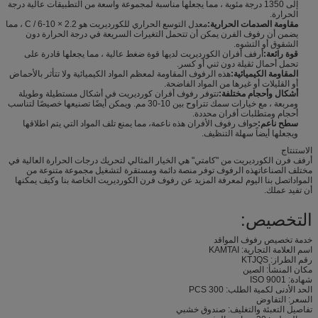
إلى 1350 درجة مئوية ، مما يجعلها مناسبة لمجموعة واسعة من التطبيقات عالية درجة
الحرارة.
مقاومة الصدمات الحرارية:
معدل التوسع الحراري للكورديريت هو 2.2 × 10-6 / C ، مما
يضمن أن رفوف الفرن يمكن أن تتحمل التغيرات السريعة في درجة الحرارة دون
الشقوق أو التشوه.
قوة رائعة:
أرفف أفران الكورديريت لديها قوة ضغط عالية ، مما يجعلها قادرة على
تحمل أحمال ثقيلة دون ثني أو كسر.
المقاومة الكيميائية:
هذه الرفوف المقاومة لمعظم المواد الكيميائية ولا تتأثر بالأحماض
أو القليلات أو غيرها من المواد الفاضحة.
أشكال وأحجام مختلفة:
تتوفر رفوف أفران كورديريت في أشكال مستطيلة وطويلة
ومربعة ، مع خيارات سمك تتراوح بين 10-30 مم. ويمكن أيضًا تصنيعها خصيصًا لتناسب
أحجام ومتطلبات أفران محددة.
سطح ناعم:
حواف رفوف الأفران هذه ناعمة، مما يمنع تلف المواد التي يتم اطلاقها
ويجعلها أيضاً سهلة التنظيف.
الاستنتاج
أرفف فرن الكورديريت من "كامتي" هي الخيار المثالي لتحريك درجات الحرارة العالية في
مختلف الصناعاتهذه الرفوف توفر منصة دائمة ومستقرة لتشغيل مجموعة متنوعة من
المواداتصل بنا اليوم لمعرفة المزيد عن رفوف فرن الكورديريت الخاصة بنا وكيف يمكنها
أن تفيد عملك.
التخصيص:
خدمة تخصيص رفوف المواقد
اسم العلامة التجارية: KAMTAI
رقم الطراز: KTJQS
مكان المنشأ: الصين
شهادة: ISO 9001
الحد الأدنى لكمية الطلب: 300 PCS
السعر: التفاوض
تفاصيل التعبئة والتغليف: صندوق خشبي