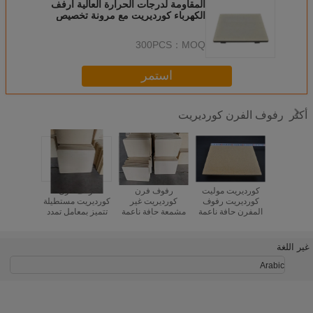
المقاومة لدرجات الحرارة العالية أرفف
الكهرباء كورديريت مع مرونة تخصيص
300PCS
MOQ：
استمر
رفوف الفرن كورديريت
أكثر
 الصدمات
كورديريت موليت
رفوف فرن
أرفف فرن
أرفف
الحرارية 200C
كورديريت رفوف
كورديريت غير
كورديريت مستطيلة
كورديري
Cordierite رفوف
المفرن حافة ناعمة
مشمعة حافة ناعمة
تتميز بمعامل تمدد
المثقبة، أ
مك الشكل
فرن رفوف إشعال
محسّنة لأداء رف
حراري 2.2×10-6
المتانة
10 إلى 30mm متينة
تقدم أداء في أفران
الفرن طويل الأمد
لكل درجة مئوية
للاستمرار
ق الصناعية
السيراميك والفخار
تحت الضغط
وكثافة 1.9 إلى 2.2
درجة الحرا
غير اللغة
الحراري
جرام لكل سنتيمتر
مكعب مناسبة لدرجة
Arabic
الحرارة العالية