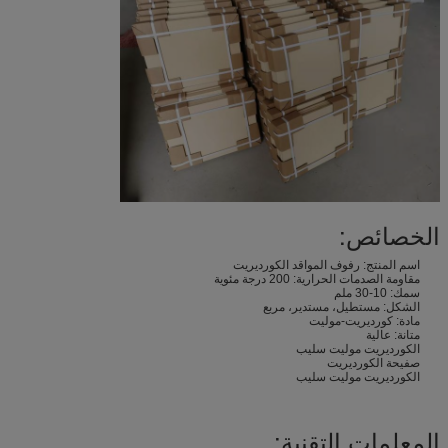
الخصائص:
اسم المنتج: رفوف المواقد الكورديريت
مقاومة الصدمات الحرارية: 200 درجة مئوية
سمك: 10-30 ملم
الشكل: مستطيل، مستدير، مربع
مادة: كورديريت-موليت
متانة: عالية
الكورديريت موليت سليب
صفيحة الكورديريت
الكورديريت موليت سليب
المعلمات التقنية: