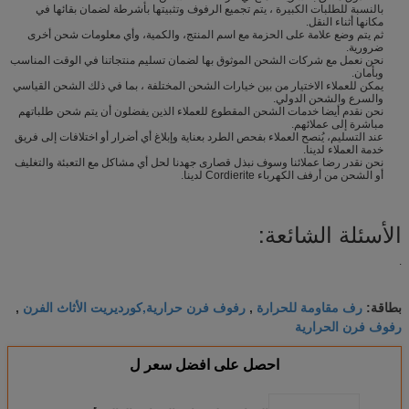
بالنسبة للطلبات الكبيرة ، يتم تجميع الرفوف وتثبيتها بأشرطة لضمان بقائها في
مكانها أثناء النقل.
ثم يتم وضع علامة على الحزمة مع اسم المنتج، والكمية، وأي معلومات شحن أخرى
ضرورية.
نحن نعمل مع شركات الشحن الموثوق بها لضمان تسليم منتجاتنا في الوقت المناسب
وبأمان.
يمكن للعملاء الاختيار من بين خيارات الشحن المختلفة ، بما في ذلك الشحن القياسي
والسرع والشحن الدولي.
نحن نقدم أيضا خدمات الشحن المقطوع للعملاء الذين يفضلون أن يتم شحن طلباتهم
مباشرة إلى عملائهم.
عند التسليم، يُنصح العملاء بفحص الطرد بعناية وإبلاغ أي أضرار أو اختلافات إلى فريق
خدمة العملاء لدينا.
نحن نقدر رضا عملائنا وسوف نبذل قصارى جهدنا لحل أي مشاكل مع التعبئة والتغليف
أو الشحن من أرفف الكهرباء Cordierite لدينا.
الأسئلة الشائعة:
.
رف مقاومة للحرارة
رفوف فرن حرارية,كورديريت الأثاث الفرن
بطاقة:
,
,
رفوف فرن الحرارية
احصل على افضل سعر ل