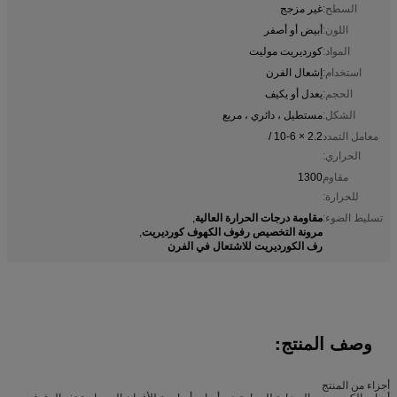
السطح:
غير مزجج
اللون:
أبيض أو أصفر
المواد:
كورديريت موليت
استخدام:
إشعال الفرن
الحجم:
يعدل أو يكيف
الشكل:
مستطيل ، دائري ، مربع
معامل التمدد
2.2 × 10-6 /
الحراري:
مقاوم
1300
للحرارة:
مقاومة درجات الحرارة العالية
تسليط الضوء:
,
مرونة التخصيص رفوف الكهوف كورديريت
,
رف الكورديريت للاشتعال في الفرن
وصف المنتج:
أجزاء من المنتج