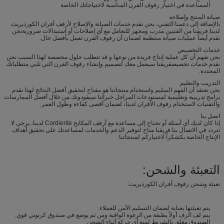
المساعدة في اختيار رفوف الفرن المناسبة لاحتياجاتك الخاصة
صيانة المنتج وإصلاحه
بالإضافة إلى دعمنا التقني، نحن نقدم خدمات الصيانة والإصلاح لأرفف أفران الكورديريت
لدينا.فريقنا من الفنيين مدرب ومجهز للتعامل مع أي إصلاحات أو استبدالات ضروريةنحن
نقدم أيضاً عمليات صيانة منتظمة لضمان أن رفوف الفرن تعمل بأفضل حال.
خدمات التخصيص
نحن نفهم أن كل عملية إنتاج فريدة من نوعها و قد تتطلب حلول مخصصة لهذا السبب نحن
نقدم خدمات تخصيصفريقنا سيعمل معك لتصميم وإنشاء رفوف الفرن التي تلبي متطلباتك
المحددة.
التدريب والتعليم
نحن نعتقد أن الفهم السليم واستخدام منتجاتنا هو مفتاح لتحقيق أفضل النتائج لهذا نقدم
برامج تدريبية وتعليمية لمستودعات المراجل.خبرائنا سيقودونك من خلال أفضل الممارسات
والتقنيات لاستخدام رفوف الأفران لدينا، لضمان أقصى كفاءة وطول العمر.
اتصل بنا
إذا كان لديك أي أسئلة أو تحتاج إلى مساعدة مع أرفف المكابح Cordierite لدينا، يرجى لا
تتردد في الاتصال بنا.فريقنا متاح لتوفير الدعم والخدمات لمساعدتك على تحقيق أهداف
الإنتاج الخاصة بكشكراً لاختياركم لمنتجاتنا
التعبئة والشحن:
تعبئة وشحن رفوف أفران الكورديريت:
يتم تعبئتها بعناية لضمان التسليم الآمن للعملاء.
يتم لف الرف أولاً بطبقة من الرغوة الواقية ومن ثم يوضع في صندوق كرتوني قوي.
الصندوق مغلق بالشريط لمنع أي حركة أثناء الشحن