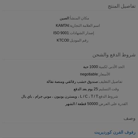
تفاصيل المنتج
مكان المنشأ:
الصين
اسم العلامة التجارية:
KAMTAI
إصدار الشهادات:
ISO 9001
رقم الموديل:
KTCO0
شروط الدفع والشحن
الحد الأدنى لكمية:
1000 حبة
الأسعار:
negotiable
تفاصيل التغليف:
صندوق خشب رقائقي ومنصة نقالة
وقت التسليم:
25 يوم بعد الدفع
شروط الدفع:
L / C ، T / T ، ويسترن يونيون ، موني جرام ، باي بال
القدرة على العرض:
50000 قطعة / الشهر
وصف
رفوف الفرن كورديريت