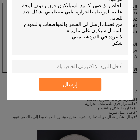
العنصر والأوصاف
تحديد
40 ~ 48
Al2O3 (٪)
45 ~ 51
SiO2 (٪)
4 ~ 9
MgO (٪)
14
20
MOR (MPa)
12
1250
الكثافة الظاهرية (جم / سم 3)
1.95-2.00
فتح المسامية (٪)
29.0 كحد أقصى
تكوين المرحلة (٪)
موليت
55
كورديريت
30
الأعلى.درجة حرارة الخدمة ℃
1280
إرسال
3. الميزة
1).مقاومة درجات الحرارة العالية.
2).استقرار قوي للصدمات الحرارية
3).مقاومة التآكل والتقشير
4).حياة عمل طويلة
5).يقلل بشكل فعال من احتمالية تشوه المنتج ، وتجريد الخبث وما إلى ذلك من عيوب.