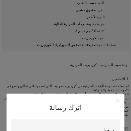
البعد:
حسب الطلب
طَرد:
صندوق خشبي
اللون:
الأصفر
ميزة:
مقاومة درجات الحرارة العالية
كثافة:
2.0 جم / سم 3
مواد:
كورديريت
صفيحة القائمة من السيراميك الكورديريت
تسليط الضوء:
لوحة ضبط السيراميك كورديريت الحرارية
1. التفاصيل
تم استخدام لوحة الإعداد الخزفية من كورديريت موليت التي نقدمها على نطاق واسع في
الأدوات الصحية والمنزلية
الفخار والسيراميك الزجاجي وأفران المواد المغناطيسية وما إلى ذلك.
تشمل المنتجات الرئيسية السطح المجوف ، والسطح الصلب ، والأعمدة ، وطوب السقف
، والألواح المثقبة ، وغيرها من المنتجات ذات الأشكال الخاصة.
اترك رسالة
من خلال اعتماد تكنولوجيا إنتاج البرسيس ، فإن أثاث الفرن يتميز بجودة جيدة ، ومقاومة
جيدة للصدمات الحرارية ، وأداء جيد في درجات الحرارة العالية.
لقد زودنا العديد من العملاء بأفضل جودة مع feedbac جيد جدًا
2.
الخصائص الفيزيائية والكيميائية