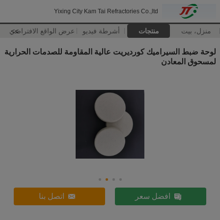
Yixing City Kam Tai Refractories Co.,ltd
منزل، بيت
منتجات
أشرطة فيديو
>>
عرض الواقع الافتراضي
لوحة ضبط السيراميك كورديريت عالية المقاومة للصدمات الحرارية
لمسحوق المعادن
افضل سعر
اتصل بنا