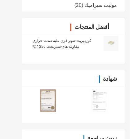
موليت سيراميك
(20)
أفضل المنتجات
كورديريت صهر فرن علبة صدمة حراري
مقاومة هاي-سترينغث 1250 ℃
شهادة
زبون مراجعة