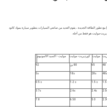
مع تطور الطاقة الجديدة ، يقوم العديد من صانعي السيارات بتطوير سيارة بمواد كاثود
ديريت-موليت هو فقط من أجله.
ريت
موليت
كورديريت- موليت
موليت - اكسيد الالمونيوم
40
65
80 ين
92
≤5
≤18
≤28
≤4
≤ 0.5
≤ 1.2
≤ 1.5
≤
≥3.7
≥2.6
≥2.4
≥
7.8
6.50
5.0
2.3