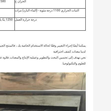
الحران ج
1580 ينً
الثبات الحراري 1100 درجة مئوية - (الماء البارد) مرات
درجة حرارة العمل
1250 ينًا يابانيًا
يمكننا أيضًا إجراء التغيير وفقًا لحالة الاستخدام الخاصة بك ، فالمنتج الجي
لدينا معدات كشف احترافية
للعلوم والتكنولوجيا.