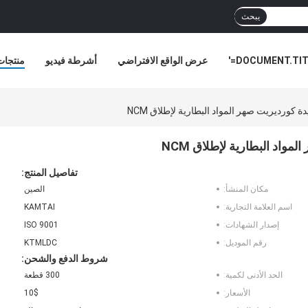
يبحث
DOCUMENT.TITL
عرض الواقع الافتراضي
أشرطة فيديو
منتجات
أخبار ا
 كورديريت صهر المواد البطارية لإطلاق NCM
واد البطارية لإطلاق NCM
تفاصيل المنتج:
مكان المنشأ:
الصين
اسم العلامة التجارية:
KAMTAI
إصدار الشهادات:
ISO 9001
رقم الموديل:
KTMLDC
شروط الدفع والشحن:
الحد الأدنى لكمية:
300 قطعة
الأسعار:
10$