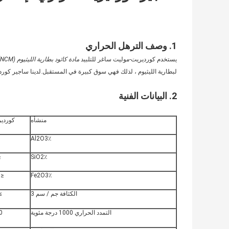
1. وصف الترهل الحراري
يستخدم كورديريت-موليت ساغر للتلبيد
مادة كاثود بطارية الليثيوم (NCM).
لبطارية الليثيوم ، لذلك فهي سوق كبيرة في المستقبل.لدينا ساجير كور
2. البيانات الفنية
منشأه
كوردي
Al2O3٪
8
SiO2٪
 1.5
Fe2O3٪
الكثافة جم / سم 3
2.0
التمدد الحراري 1000 درجة مئوية
0