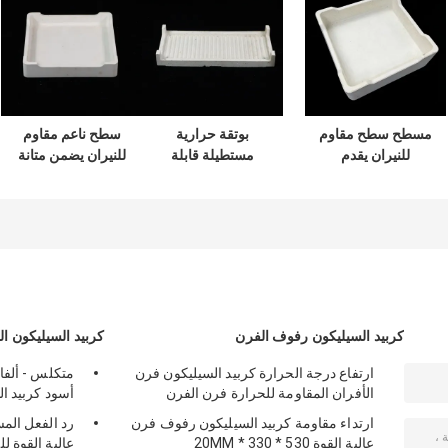
مسطح سطح مقاوم
بوتقة حرارية
سطح ناعم مقاوم
للنيران يقدم
مستطيلة قابلة
للنيران يضمن متانة
استقرارًا ودائمًا عاليًا
للتخصيص، نماذج
طويلة مناسبة لذوبان
للعزل الحراري أثناء
بيضاء أو صفراء،
الزجاج وبيئات الطهي
عمليات التدليك
مصممة لتدوم طويلاً
السيراميكية
في بيئات ذات درجة
حرارة عالية
كربيد السيليكون رفوف الفرن
كربيد السيليكون ا
ارتفاع درجة الحرارة كربيد السيليكون فرن
متكلس - ألفا 
الأفران المقاومة للحرارة فرن الفرن
أسود كربيد ا
ارتداء مقاومة كربيد السيليكون رفوف فرن
رد الفعل المس
عالية القوة 530 * 330 * 20MM
عالية القوة 