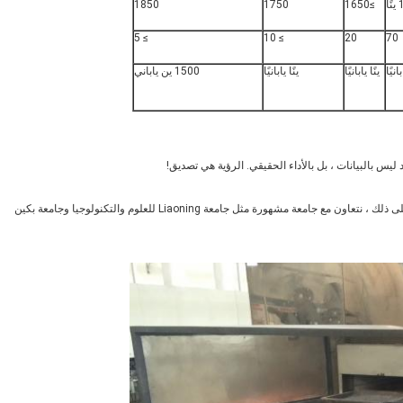
ا
≥1650
1750
1850
≥ 5
≥ 10
20
70
ينًا يابانيًا
ينًا يابانيًا
1500 ين ياباني
د ليس بالبيانات ، بل بالأداء الحقيقي. الرؤية هي تصديق!
نحن نهدف إلى تحسين البحث والتطوير وعملية الإنتاج والمعدات.علاوة على ذلك ، نتعاون مع جامعة مشهورة مثل جامعة Liaoning للعلوم والتكنولوجيا وجامعة بكين