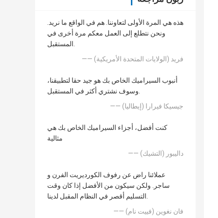
هذه هي المرة الأولى لتعاوننا. هم في الواقع ما نريد.
ونحن نتطلع إلى العمل معكم مرة أخرى في
المستقبل.
—— فريد (الولايات المتحدة الأمريكية)
أنبوب السيراميك الخاص بك هو جيد حقا لتطبيقنا،
وسوف نشتري أكثر في المستقبل.
—— جيسيكا فيرارا (إيطاليا)
كنت أفضل، أجزاء السيراميك الخاص بك هي
مثالية
—— داليبور (التشيك)
عملائنا راض عن رفوف الكورديريت الفرن و
ساجر. ولكن سيكون من الأفضل إذا كان وقت
التسليم أقصر في النظام المقبل لدينا.
—— فان نغوين (فييت نام)