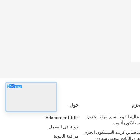
حول
لحزم
عالية القوة السيراميك الحزم،
document.title='
لسيليكون أنبوب
جولة في المعمل
تعبدين كربيد السيليكون الحزم
مراقبة الجودة
للفرن الأثاث سغس شهادة