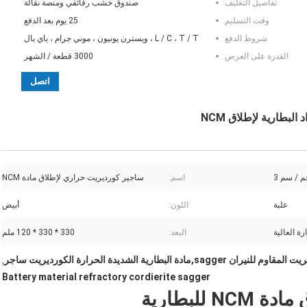
تفاصيل التغليف:
صندوق خشب رقائقي ومنصة نقالة
وقت التسليم:
25 يوم بعد الدفع
شروط الدفع:
L / C ، T / T ، ويسترن يونيون ، موني جرام ، باي بال
القدرة على العرض:
3000 قطعة / الشهر
اتصل
بطارية لإطلاق NCM
اسم:
ساجير كورديريت حراري لإطلاق مادة NCM
علبة
اللون:
أبيض
ة العالية
البعد:
330 * 330 * 120 ملم
,
Battery material refractory cordierite sagger
للبطارية