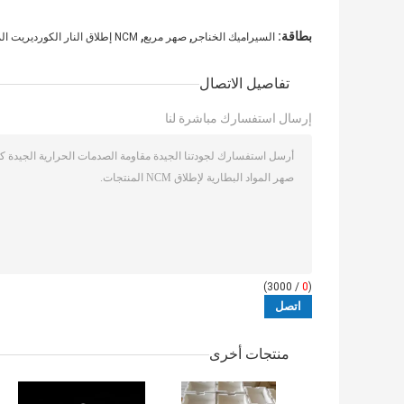
,
,
بطاقة:
السيراميك الخناجر
صهر مربع
NCM إطلاق النار الكورديريت المقاوم للنيران sagger,مادة البطارية الشديدة الحرارة الكورديريت ساجر
تفاصيل الاتصال
إرسال استفسارك مباشرة لنا
/ 3000)
0
(
منتجات أخرى