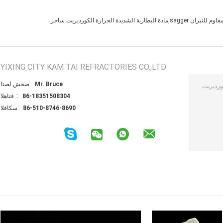
YIXING CITY KAM TAI REFRACTORIES CO.,LTD
Mr. Bruce
اتصل شخص:
86-18351508304
الهاتف ::
86-510-8746-8690
الفاكس: