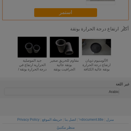
استمر
ارتفاع درجة الحرارة بوتقة
أكثر
الجرافيت
الألومنيوم ذوبان
مقاوم للحريق صغير
جيد الموصلية
فرن ال
رتفاع درجة
ارتفاع درجة الحرارة
بوتقة عالية
الحرارية ارتفاع في
الاصطناع
رة بوتقة
بوتقة عالية الكثافة
الجرافيت بوتقة
درجة الحرارة بوتقة /
الألمنيو
الألومنيوم
14.5Mpa الانحناء
لصهر المعادن
الجرافيت بوتقة
مقاومة
 الأسود
الحرارة 
غير اللغة
Arabic
منزل
|
document.title='
|
اتصل بنا
|
خريطة الموقع
|
Privacy Policy
منظر مكتبيّ