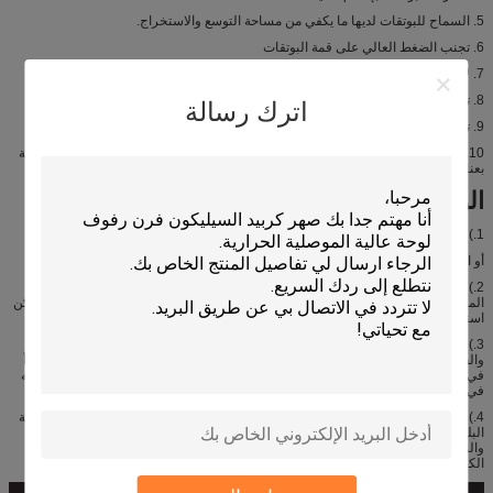
5. السماح للبوتقات لديها ما يكفي من مساحة التوسع والاستخراج.
6. تجنب الضغط العالي على قمة البوتقات
7. لا ينبغي ضغط غطاء الفرن على قمة البوتقات.
8. تأكد من أن بطانة الفرن تعمل بشكل جيد وإصلاحه إذا كان هناك ضرر ،
اترك رسالة
9. تأكد من بوتقة والأفران متحدة المركز.
10. لا تحرم أو تسقط سبيكة معدنية في البوتقة ؛ استخدام كماشة لوضع المعدن في بوتقة
بعناية
الوضعية :
1.) الجرافيت بوتقة يمكن استخدامها لصهر المعادن غير الحديدية والصب ، وحل الذهب
أو الحلي الفضية ، تحليل الصلب من نوع خاص ، تلبد المعادن الصلبة.
2.) الجرافيت بوتقة لصهر الذهب متخصصة في ذوبان الذهب في أغطية الرأس وصناعة
المجوهرات. التي تتطلب مادة الجرافيت عالية الكثافة والنقاء ، ومقاومة الاجتثاث ، ويمكن
استخدامه عدة مرات. يمكننا آلة البوتقات المختلفة وفقا لمتطلبات العملاء.
3.) مصنوعة من الجرافيت النقي العالي وتستخدم على نطاق واسع في ذوبان الذهب
والفضة والبلاتين وغيرها من المعادن النبيلة. إذا تم استخدامه في جو الأكسجين ، فإنه يبدأ
في الأكسجين عندما تكون درجة الحرارة أعلى من 700-800 درجة مئوية. إذا تم استخدامه
في جو الحماية ، يمكن أن يقف أكثر من 2000 درجة مئوية.
4.) تستخدم على نطاق واسع في مجالات مثل الأفران الصناعية ، وآلات السيليكون أحادية
البلورية ، وآلات السيليكون أحادية البلورة ، والإلكترون ، وشبه الموصلات ، والمعادن ،
والنفط ، والكيمياء ، والنسيج ، والآلات الكهربائية ، والمعدات الكهربائية ، والأفران
الكهربائية ، وحركة المرور ، والاتصالات الصناعة ، الطب ، الخ