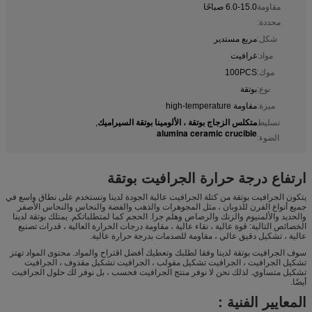
مقاومة
6.0-15.0 صباحًا
محددة:
شكل:
مربع مستدير
مواد:
غرافيت
موك:
100PCS
نوع:
بوتقة
ميزة:
مقاومة high-temperature
متكلس الزجاج بوتقة ، الألومينا بوتقة السيراميك
تسليط
,
alumina ceramic crucible
الضوء:
ارتفاع درجة حرارة الجرافيت بوتقة
يتكون الجرافيت بوتقة من كتلة الجرافيت عالية الجودة لدينا وتستخدم على نطاق واسع في
جميع أنواع الفرن للذوبان ، مثل المجوهرات والذهب والفضة والنحاس والنحاس الأصفر
والحديد والألمنيوم والزنك والرصاص وهلم جرا. الحجم كما لمتطلباتكم. يمتلك بوتقة لدينا
الخصائص التالية: قوة عالية ، نقاء عالية ، مقاومة درجات الحرارة العالية ، قدرات تصنيع
عالية ، تشكيل دقيق عالي ، مقاومة للصدمات بدرجة حرارة عالية.
سوف الجرافيت بوتقة لدينا وفقا لطلبك وتعطيك أفضل اقتراح والمواد. محتوى المواد تهتز
تشكيل الجرافيت ، الجرافيت تشكيل مقولب ، الجرافيت تشكيل مقذوف ، الجرافيت
تشكيل متساوي. لذلك نحن لا نوفر منتج الجرافيت فحسب ، بل نوفر لك حلول الجرافيت
أيضًا.
المعايير الفنية :