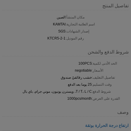
تفاصيل المنتج
مكان المنشأ:
الصين
اسم العلامة التجارية:
KAMTAI
إصدار الشهادات:
SGS
رقم الموديل:
KTCR5-2-1
شروط الدفع والشحن
الحد الأدنى لكمية:
100PCS
الأسعار:
negotiable
تفاصيل التغليف:
خشب رقائقيّ صندوق
وقت التسليم:
25 يوما بعد الدفع
شروط الدفع:
T / T، L / C، ويسترن يونيون، موني جرام، باي بال
القدرة على العرض:
1000pcs/month
وصف
ارتفاع درجة الحرارة بوتقة