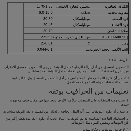
الكثافة الظاهرية
مجلس التعاون الخليجي
1،70-1،88
مقاومة محددة
μΩ.m
6،0-15،0
قوة الضغط
ميغاباسكال
30-80
قوة الانحناء
ميغاباسكال
20-45
صلابة الشاطئ
30-70
CTE (100-600 ° C)
من 10 إلى 6 درجات مئوية
2،5-5،5
رماد
٪
0،01-،2
الحد الأقصى لحجم الحبوب
مم
0،044-0،1
طريقة التدفئة
التسخين المسبق: من أجل إزالة الرطوبة داخل البوتقة ، يرجى التسخين المسبق للاقتراب
من الفرن لمدة 4-12 ساعة ، أو حرق الحطب داخل البوتقة لمدة ساعتين.
تأكد من أن فترة التجفيف طويلة بما يكفي من أجل التسخين المسبق وإزالة الرطوبة ،
وتجنب التشققات ، وإطالة عمر خدمة العمل
تعليمات من الجرافيت بوتقة
1. يجب وضع البوتقات على المنصات بدلاً من الأرض وتخزينها في مكان جاف مع تهوية
جيدة.
2. ينبغي أن تكون البوتقات على آلة النقل الخاصة ، لذلك. من فضلك لا لفة البوتقة مباشرة.
3. استخدام القاعدة المناسبة لدعم البوتقات. انتباه! يجب أن تكون القاعدة بقطر أكبر من
قاع البوتقات وبنفس المواد مثل البوتقات.
4. لا حزمة البوتقات بإحكام شديد