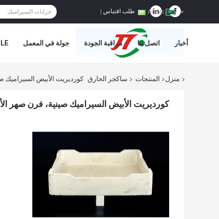
طلب اقتباس
|
Arabic
أخبار
اتصل بنا
مراقبة الجودة
جولة في المعمل
E='
منزل
المنتجات
ساكجر الحارق
كورديريت الأبيض السيراميك صينية، فرن صهر 
كورديريت الأبيض السيراميك صينية، فرن صهر الأثاث 230 * 230 * 80 مل