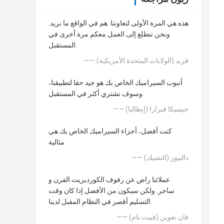
هذه هي المرة الأولى لتعاوننا. هم في الواقع ما نريد.
ونحن نتطلع إلى العمل معكم مرة أخرى في
المستقبل.
—— فريد (الولايات المتحدة الأمريكية)
أنبوب السيراميك الخاص بك هو جيد حقا لتطبيقنا،
وسوف نشتري أكثر في المستقبل.
—— جيسيكا فيرارا (إيطاليا)
كنت أفضل، أجزاء السيراميك الخاص بك هي
مثالية
—— داليبور (التشيك)
عملائنا راض عن رفوف الكورديريت الفرن و
ساجر. ولكن سيكون من الأفضل إذا كان وقت
التسليم أقصر في النظام المقبل لدينا.
—— فان نغوين (فييت نام)