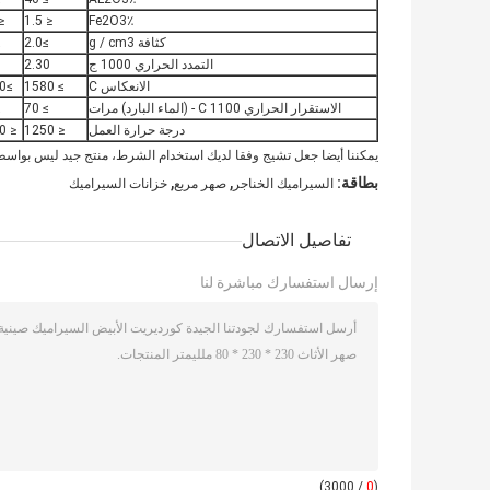
1.5
≤ 1.5
Fe2O3٪
كثافة g / cm3
≥2.0
4
التمدد الحراري 1000 ج
2.30
الانعكاس C
≥ 1580
≥1650
الاستقرار الحراري 1100 C - (الماء البارد) مرات
≥ 70
0
درجة حرارة العمل
≤ 1250
≤ 1350
يمكننا أيضا جعل تشيج وفقا لديك استخدام الشرط، منتج جيد ليس بواسطة 
,
,
بطاقة:
السيراميك الخناجر
صهر مربع
خزانات السيراميك
تفاصيل الاتصال
إرسال استفسارك مباشرة لنا
/ 3000)
0
(