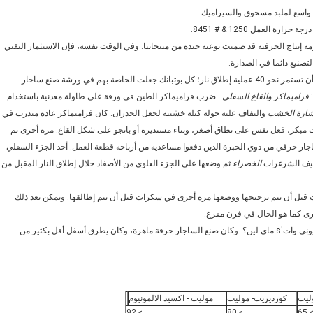
 واسع لملبد مسحوق والسيراميك.
 العمل 1250 & # 8451.
 إنتاج الحرفية قد ضمنت نوعية جيدة من منتجاتنا. وفي الوقت نفسه، فإن الاستثمار التقني
تصنيع دائما في الصدارة.
واستخدمت الشحوم للبسكويت وإطلاق النار غلوست. وكان من المتوقع أن تستمر نحو 40 عملية إطلاق نار؛ كل بوتبانك جعلت الخاصة بهم في ورشة صنع ساجار.
:
فراميماكر
والقاع السفلي
. ضرب فراميماكر الطين في ورقة على طاولة معدنية باستخدام
شارة الخشب
والتفاف عليه جولة كتلة خشبية لجعل الجدران. كان فراميماكر عادة متدرب في
مبكر، فعل نفس على نطاق أصغر، وبناء مستديرة أو بانجو على شكل القاع. مرة أخرى تم
جار حرفي من ذوي الخبرة الذين دفعوا مساعديه من أرباحه قطعة العمل: أخذ الجزء السفلي
تجفيف الشرغرات
الخضراء
ثم وضعها على الجزء العلوي من الأصفاد خلال إطلاق النار المقبل من
 قبل أن يتم تزجيجها ووضعها مرة أخرى في سكرات قبل أن يتم إطالقها. ويمكن بعد ذلك
ى كما هو الحال في فرن مفرغ.
مسليا بما فيه الكفاية ليتم عرضه على شاشة عرض تلفزيوني وات's ماي لين؟. وكان صنع الساجار حرفة ماهرة، وكان يطرق أسفل أقل بكثير من
ليت
كورديريت- موليت
موليت - اكسيد الالمونيوم
≥ 92
≥ 80
≥ 6