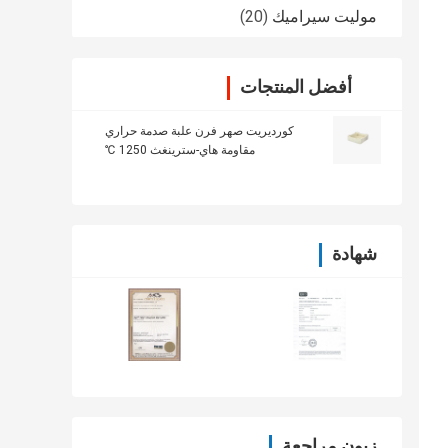
موليت سيراميك
(20)
أفضل المنتجات
كورديريت صهر فرن علبة صدمة حراري
مقاومة هاي-سترينغث 1250 ℃
شهادة
زبون مراجعة