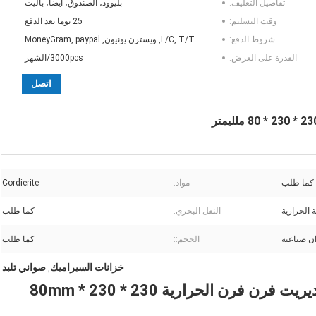
تفاصيل التغليف:
بليوود، الصندوق، أيضا، باليت
وقت التسليم:
25 يوما بعد الدفع
شروط الدفع:
L/C, T/T, ويسترن يونيون, MoneyGram, paypal
القدرة على العرض:
3000pcs/الشهر
اتصل
كما طلب
مواد:
Cordierite
 الحرارية
النقل البحري:
كما طلب
ن صناعية
الحجم::
كما طلب
خزانات السيراميك
صواني تلبد
,
فرن الحرارية 230 * 230 * 80mm