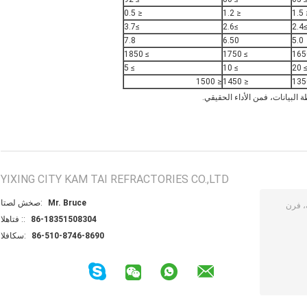
≤ 0.5
≤ 1.2
≤ 
≥3.7
≥2.6
≥2.
7.8
6.50
5.0
≥ 1850
≥ 1750
≥ 5
≥ 10
≥ 2
≤ 1500
≤ 1450
البيانات، فمن الأداء الحقيقي.
YIXING CITY KAM TAI REFRACTORIES CO.,LTD
Mr. Bruce
اتصل شخص:
86-18351508304
الهاتف ::
86-510-8746-8690
الفاكس: