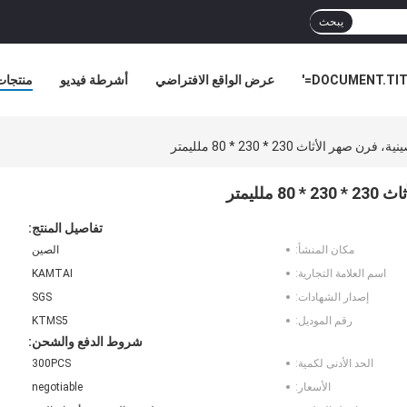
يبحث
DOCUMENT.TITL
عرض الواقع الافتراضي
أشرطة فيديو
منتجات
أخبار ا
الأثاث 230 * 230 * 80 ملليمتر
ليمتر
تفاصيل المنتج:
مكان المنشأ:
الصين
اسم العلامة التجارية:
KAMTAI
إصدار الشهادات:
SGS
رقم الموديل:
KTMS5
شروط الدفع والشحن:
الحد الأدنى لكمية:
300PCS
الأسعار:
negotiable