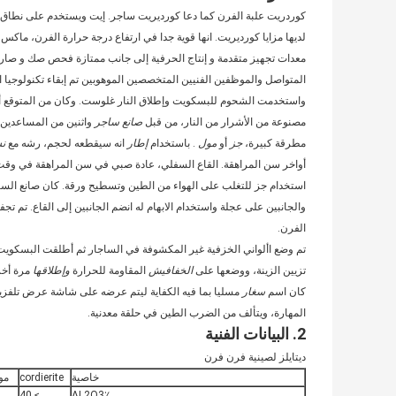
كوردريت علبة الفرن كما دعا كورديريت ساجر. إيت ويستخدم على نطاق
لديها مزايا كورديريت. انها قوية جدا في ارتفاع درجة حرارة الفرن، ماكس درجة حرارة
معدات تجهيز متقدمة و إنتاج الحرفية إلى جانب ممتازة فحص صك و صارمة
المتواصل والموظفين الفنيين المتخصصين الموهوبين تم إبقاء تكنولوجيا ال
مصنوعة من الأشرار من النار، من قبل
صانع ساجر
واثنين من المساعدين
مطرقة كبيرة،
جز
أو
مول
. باستخدام
إطار
انه سيقطعه لحجم، رشه مع
ن
أواخر سن المراهقة. القاع السفلي، عادة صبي في سن المراهقة في وقت 
استخدام جز للتغلب على الهواء من الطين وتسطيح ورقة. كان صانع السا
والجانبين على عجلة واستخدام الابهام له انضم الجانبين إلى القاع. تم 
الفرن.
تم وضع األواني الخزفية غير المكشوفة في الساجار ثم أطلقت البسكويت
تزيين الزينة، ووضعها على
الخفافيش
المقاومة للحرارة
وإطلاقها
مرة أخر
كان اسم
سغار
المهارة، ويتألف من الضرب الطين في حلقة معدنية.
2. البيانات الفنية
ديتايلز لصينية فرن فرن
خاصية
cordierite
مو
5
≥ 40
AL2O3٪