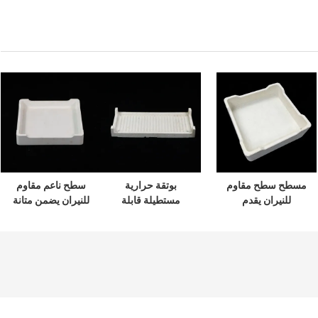
مسطح سطح مقاوم
بوتقة حرارية
سطح ناعم مقاوم
للنيران يقدم
مستطيلة قابلة
للنيران يضمن متانة
استقرارًا ودائمًا عاليًا
للتخصيص، نماذج
طويلة مناسبة لذوبان
للعزل الحراري أثناء
بيضاء أو صفراء،
الزجاج وبيئات الطهي
عمليات التدليك
مصممة لتدوم طويلاً
السيراميكية
في بيئات ذات درجة
حرارة عالية