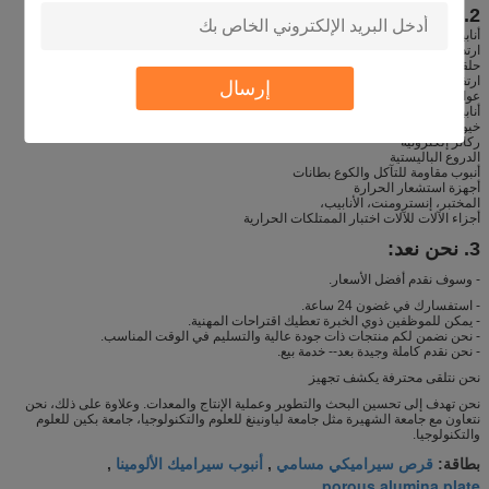
2. الاستخدامات النموذجية
أنابيب الليزر الغاز
ارتداء منصات
حلقات الختم
ارتفاع درجة الحرارة العوازل الكهربائية
إرسال
عوازل الجهد العالي
أنابيب بطانة الفرن
خيوط والأسلاك أدلة
ركائز إلكترونية
الدروع الباليستية
أنبوب مقاومة للتآكل والكوع بطانات
أجهزة استشعار الحرارة
المختبر، إنسترومنت، الأنابيب،
أجزاء الآلات للآلات اختبار الممتلكات الحرارية
3. نحن نعد:
- وسوف نقدم أفضل الأسعار.
- استفسارك في غضون 24 ساعة.
- يمكن للموظفين ذوي الخبرة تعطيك اقتراحات المهنية.
- نحن نضمن لكم منتجات ذات جودة عالية والتسليم في الوقت المناسب.
- نحن نقدم كاملة وجيدة بعد-- خدمة بيع.
نحن نتلقى محترفة يكشف تجهيز
نحن تهدف إلى تحسين البحث والتطوير وعملية الإنتاج والمعدات. وعلاوة على ذلك، نحن
نتعاون مع جامعة الشهيرة مثل جامعة لياونينغ للعلوم والتكنولوجيا، جامعة بكين للعلوم
والتكنولوجيا.
قرص سيراميكي مسامي
أنبوب سيراميك الألومينا
بطاقة:
,
,
porous alumina plate