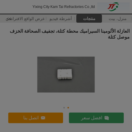
Yixing City Kam Tai Refractories Co.,ltd
منزل، بيت
منتجات
أشرطة فيديو
>>
عرض الواقع الافتراضي
العازلة الألومينا السيراميك محطة كتلة، تجفيف الصحافة الخزف
موصل كتلة
افضل سعر
اتصل بنا