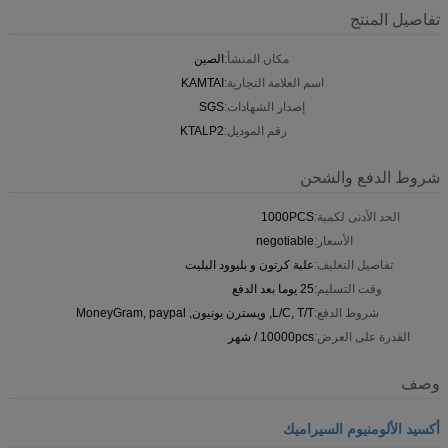
تفاصيل المنتج
مكان المنشأ:
الصين
اسم العلامة التجارية:
KAMTAI
إصدار الشهادات:
SGS
رقم الموديل:
KTALP2
شروط الدفع والشحن
الحد الأدنى لكمية:
1000PCS
الأسعار:
negotiable
تفاصيل التغليف:
علبة كرتون و بليوود البليت
وقت التسليم:
25 يوما بعد الدفع
شروط الدفع:
L/C, T/T, ويسترن يونيون, MoneyGram, paypal
القدرة على العرض:
10000pcs / شهر
وصف
أكسيد الألومنيوم السيراميك