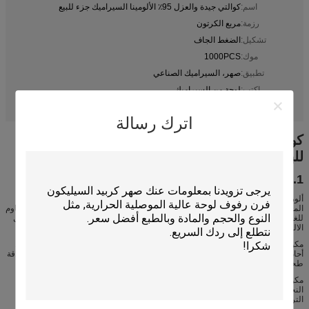
اسم:
كوالتي جيدة والعزل 95٪ الألومينا السيراميك جزء للبيع
رزمة:
مربع الكرتون
تشكيل:
الضغط الجاف
موك:
1000PCS
تطبيق:
صهر، السيراميك الصناعي
اكتب:
لوحة من السيراميك
alumina ceramic tube
porous alumina plate
تسليط الضوء:
,
اترك رسالة
كوالتي جيدة والعزل 95٪ الألومينا السيراميك جزء
للبيع
1. الوصف
ألومينا السيراميك (أكسيد الألومنيوم أو آل
O
) هو عازل الكهربائية ممتازة واحدة من
3
2
المواد السيراميك المتقدمة الأكثر استخداما على نطاق واسع. بالإضافة إلى ذلك، فإنه مقاوم
للغاية لارتداء والتآكل. وتستخدم مكونات الألومينا في مجموعة واسعة من التطبيقات مثل
الالكترونيات ومكونات المضخة وأجهزة استشعار السيارات.
مكونات الألومينا يمكن تشكيلها من قبل مجموعة متنوعة من تقنيات التصنيع مثل الضغط
أحادي المحور، الضغط التماثل، حقن صب وقذف. التشطيب يمكن أن يتحقق من قبل الدقة
طحن واللف، والقطع بالليزر ومجموعة متنوعة من العمليات الأخرى.
مكونات السيراميك الألومينا هي مناسبة لالمعدنية من أجل خلق مكون التي بسهولة من
النحاس مع العديد من المواد في العمليات اللاحقة. نحن نقدم مجموعة من الألومينا
التراكيب لتلبية التطبيقات الأكثر تطلبا.