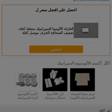
احصل على افضل سعر ل
العازلة الألومينا السيراميك محطة كتلة،
تجفيف الصحافة الخزف موصل كتلة
استمر
أكسيد الألومنيوم السيراميك
أكثر
فرن 99٪ صواني
الكثافة 3.75 3.9
مقاومة الشد 200
مطحنة الفلفل
قرص سي
الألومينا /
غرام سم3 الصفيحة
إلى 400 ميجا
أكسيد الألومنيوم
أكسيد ال
اغر
السيراميكية الألومينا
باسكال سيراميك
أجزاء السيراميك
عالي الق
درجة حرارة عالية
الألومينا يوفر مقاومة
طاحونة عالية
15-16 مم
المقاومة للانسحاب
عزل تتجاوز 1012
مقاومة التآكل
200 400 MPa
أوم-سم مادة
غير اللغة