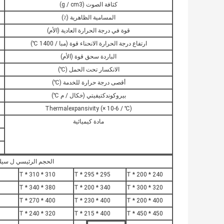
كثافة الصوت (g / cm3)
المسامية الظاهرية (٪)
قوة في درجة الحرارة العادية (الأم)
ارتفاع درجة الحرارة الانحناء قوة (مبا / 1400 ℃)
الباردة سحق قوة (الأم)
الانكسار تحت الحمل (℃)
أقصى درجة حرارة للخدمة (℃)
بيروكوندكتيفيتي (خكال / م ℃)
Thermalexpansivity (× 10-6 / ℃)
مادة كيميائية
الحجم الرئيسي ل سي
310 * 310 * T
295 * 295 * T
240 * 200 * T
380 * 340 * T
340 * 200 * T
320 * 300 * T
400 * 270 * T
400 * 230 * T
400 * 200 * T
320 * 240 * T
400 * 215 * T
450 * 450 * T