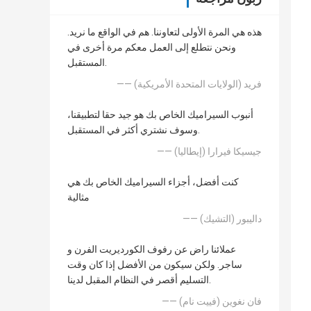
هذه هي المرة الأولى لتعاوننا. هم في الواقع ما نريد.
ونحن نتطلع إلى العمل معكم مرة أخرى في
المستقبل.
—— فريد (الولايات المتحدة الأمريكية)
أنبوب السيراميك الخاص بك هو جيد حقا لتطبيقنا،
وسوف نشتري أكثر في المستقبل.
—— جيسيكا فيرارا (إيطاليا)
كنت أفضل، أجزاء السيراميك الخاص بك هي
مثالية
—— داليبور (التشيك)
عملائنا راض عن رفوف الكورديريت الفرن و
ساجر. ولكن سيكون من الأفضل إذا كان وقت
التسليم أقصر في النظام المقبل لدينا.
—— فان نغوين (فييت نام)