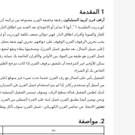
1 المقدمة
أرفف فرن كربيد السيليكون
رقيقة وخفيفة الوزن مصنوعة من تركيبة كربي
للغاز والصودا وأفران اطلاق النار. فهي حوالي ضعف تكلفة كوردريت أو ارت
يجب تخزين الرفوف الفرن الوقوف على حوافهم. تخزين لهم شقة يجعل من
(على سبيل المثال، بعد تطبيق غسل الفرن)، وتسخينها ببطء ونقع لبضع ساعات في 300 در
غسل الفرن هو طبقة من المواد بين الأواني والأفران الخاصة بك حماية 
يمكن للأواني غير المزججة أن تلتصق برفوف الفرن إذا كانت مزجج الطين
الخاص بك أو الشراء.
الصقيل يأتي على اتصال مع رف الفرن عندما حدث شيء غير متوقع (على س
من أسفل أو تستخدم ركائز. إذا لم يتم استخدام غسل الفرن في السينار
لديك لطحن الصقيل قبالة سطح الرف، وسوف تستمر الصقيل المتبقية غا
ونحن نوصي أيضا تطبيق الفرن غسل لبنة على الجزء السفلي من الفرن لم
تحذير:
الابتعاد عن عناصر الفرن الكهربائي - غسل الفرن سوف تآكل وتقليل
2. مواصفة
بند