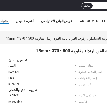
يبحث
DOCUMENT.TITL
عرض الواقع الافتراضي
أشرطة فيديو
منتجات
أخبار ا
السيليكون رفوف الفرن عالية القوة ارتداء مقاومة 500 * 370 * 15mm
ء مقاومة 500 * 370 * 15mm
تفاصيل المنتج:
مكان المنشأ:
الصين
اسم العلامة التجارية:
KAMTAI
إصدار الشهادات:
SGS
رقم الموديل:
KTSK13
شروط الدفع والشحن:
الحد الأدنى لكمية:
100PCS
الأسعار:
negotiable