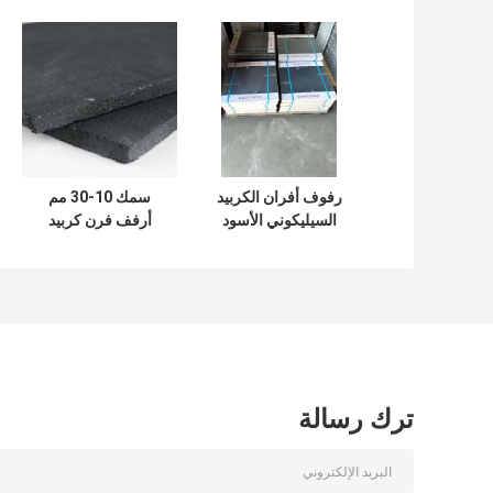
رفوف أفران الكربيد
سمك 10-30 مم
السيليكوني الأسود
أرفف فرن كربيد
مصممة لعمليات
السيليكون أرفف
التدليك في الأفران
إطلاق فرن من
التي توفر استقرارًا
الدرجة الصناعية توفر
حراريًا ومقاومة
استقرارًا حراريًا
للارتداء
ممتازًا
ترك رسالة