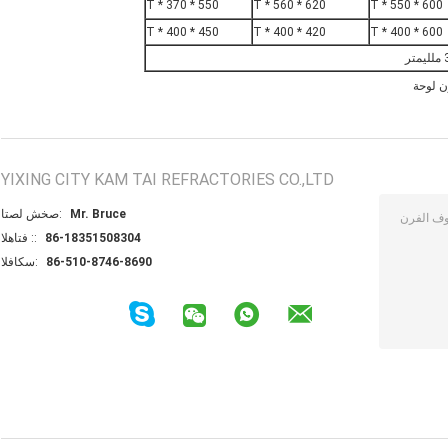
550 * 370 * T
620 * 560 * T
600 * 550 * T
450 * 400 * T
420 * 400 * T
600 * 400 * T
ن لوحة
YIXING CITY KAM TAI REFRACTORIES CO.,LTD
Mr. Bruce
اتصل شخص:
86-18351508304
الهاتف ::
86-510-8746-8690
الفاكس: