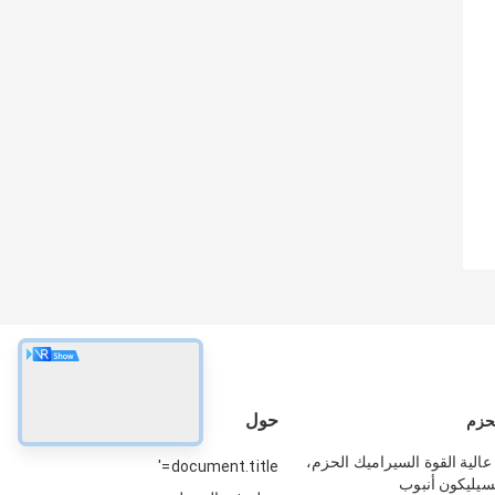
حول
لحزم
عالية القوة السيراميك الحزم،
document.title='
لسيليكون أنبوب