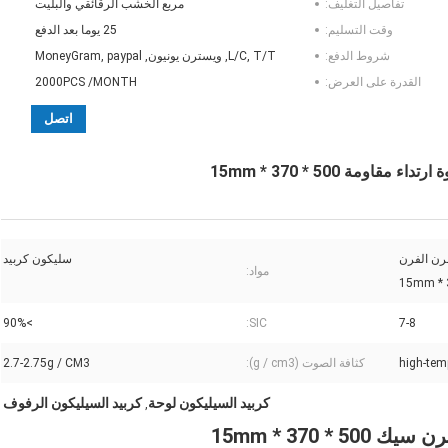
تفاصيل التغليف:
مربع الخشب الرقائقي والبليت
وقت التسليم:
25 يوما بعد الدفع
شروط الدفع:
L/C, T/T, ويسترن يونيون, MoneyGram, paypal
القدرة على العرض:
2000PCS /MONTH
اتصل
مة 500 * 370 * 15mm
فرن الفرن
سليكون كربيد
مواد:
>90%
SIC:
7-8
كثافة الصوت (g / cm3):
2.7-2.75g / CM3
كربيد السيليكون لوحة
كربيد السيليكون الرفوف
,
 370 * 15mm