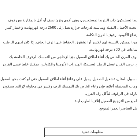
د السيليكون ذات النتريد المستعبدين، وهي أقوى وتزن نصف أو أقل بالمقارنة مع رفوف
كوردريت التقليدية 1 ". أنها لا تتدلى أو الاعوجاج بعد العديد من اطلاق النار تحت الأحمال الثقيلة ومناسبة لدرجات حرارة تصل إلى 2600 درجة فهرنهايت واختيار كبير
فاع الألومينا رفوف الفرن التكلفة.
 الممكن بالنسبة لهم لكسر أو الشقوق. الحفاظ على الرف الجاف. إذا كان لديهم الرطب
جة فهرنهايت.
رفوف الفرن الخاص بك أثناء اطلاق الصقيل منع الزجاجي من التمسك الرفوف الخاصة بك.
. يرصد الفرن غسل الرمل السيليكا، الهيدرات الألومينا والكاولين. يمكنك خلط غسل الفرن
بيل المثال، تشغيل الصقيل، يميل على وعاء) أثناء اطلاق الصقيل حتى لو كنت محو الصقيل
يوهات المحتملة أعلاه، فإن وعاء الخاص بك التمسك الرف وكسر في محاولة لإزالته. سيكون
رقة في الرفوف لتآكل رف الفرن.
نع من التزجيج الصقيل إتلاف الطوب لينة.
 العناصر العمر المتوقع.
معلومات تقنية