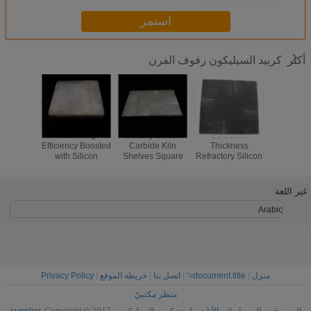
استمر
كربيد السيليكون رفوف الفرن
أكثر
المقاومة
10-30mm
Density Silicon
Kiln Firing
ة أكسيد
Thickness
Carbide Kiln
Efficiency Boosted
أرفف فر
ون كربيد
Refractory Silicon
Shelves Square
with Silicon
السيليك
 فرن الجرف
Carbide Kiln
Shelves for
Carbide Kiln
إطلاق 
ث الفرن
Shelves with High
Optimal and
Shelves 10-30mm
الدرجة ا
Durability
Consistent Firing
Thickness
توفر استقرا
غير اللغة
Efficiency
ممتا
Arabic
منزل
|
document.title='
|
اتصل بنا
|
خريطة الموقع
|
Privacy Policy
منظر مكتبيّ
الصين فرن السيراميك والأثاث ، لوحة كربيد السيليكون supplier.
Copyright © 2017 -