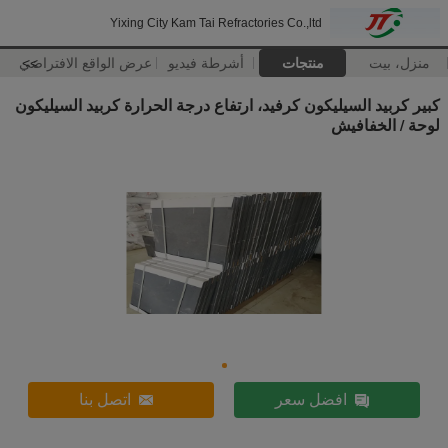
Yixing City Kam Tai Refractories Co.,ltd
منزل، بيت
منتجات
أشرطة فيديو
>>
عرض الواقع الافتراضي
كبير كربيد السيليكون كرفيد، ارتفاع درجة الحرارة كربيد السيليكون
لوحة / الخفافيش
افضل سعر
اتصل بنا