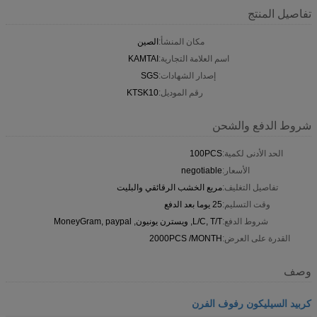
تفاصيل المنتج
مكان المنشأ:
الصين
اسم العلامة التجارية:
KAMTAI
إصدار الشهادات:
SGS
رقم الموديل:
KTSK10
شروط الدفع والشحن
الحد الأدنى لكمية:
100PCS
الأسعار:
negotiable
تفاصيل التغليف:
مربع الخشب الرقائقي والبليت
وقت التسليم:
25 يوما بعد الدفع
شروط الدفع:
L/C, T/T, ويسترن يونيون, MoneyGram, paypal
القدرة على العرض:
2000PCS /MONTH
وصف
كربيد السيليكون رفوف الفرن