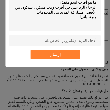
المسامية الظاهرية (٪)
7-8
قوة في درجة الحرارة العادية (الأم)
> 50
ارتفاع درجة الحرارة الانحناء قوة (مبا / 1400 ℃)
> 55
الباردة سحق قوة (الأم)
> 90
الانكسار تحت الحمل (℃)
> 1750 (T2) 2KG / CM2
أقصى درجة حرارة للخدمة (℃)
1450
بيروكوندكتيفيتي (خكال / م ℃)
13،5-14،5
4،2-4،8
Thermalexpansivity (× 10-6 / ℃)
مادة كيميائية
كربيد> 90٪
Fe2O3 <0.3٪
إرسال
Al2O3> 99٪ (طلاء السطح)
3. فاق
متى يمكنني الحصول على السعر؟
نحن عادة اقتباس غضون 24 ساعة بعد نحصل سؤالكم.
إذا كنت عاجلة جدا
للحصول على السعر، يرجى الاتصال بنا عن طريق + 86-510-87997800 أو
+86 18351508304.
هل عينات مجانية أو تحتاج تكلفة؟
في الواقع ذلك يعتمد على المنتجات.
للحصول على منتجات ذات قيمة
منخفضة، وسوف نقدم الشحن سبلس، جمع الشحن.
ولكن بالنسبة لبعض
سبلس قيمة عالية، فإنه يحتاج تكلفة سب وجمع الشحن.
الثابتة والمتنقلة