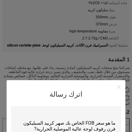
مادة كيميائية:
كذا + Fe2O3
مواد:
سليكون كربيد
طول:
500mm
عرض:
370mm
ميزة:
مقاومة high-temperature
الكثافة:
2.7-2.75g / CM3
السيراميك فرن الأثاث، كربيد السيليكون لوحة
silicon carbide plate
تسليط الضوء:
,
1 المقدمة
شركتنا تنتج منتجات كربيد السيليكون كمادة رئيسية، بناء على طلبها، مع مختلف إضافات
مسحوق، من خلال خلط، صب، والتجفيف، والذي يتميز درجة حرارة عالية قوة العاطفة،
والاستقرار الصدمة الحرارية، والموصلية الحرارية العالية، ومقاومة التآكل، خصائص مضادة
للتآكل من مزايا مختلفة مثل الغلاف الجوي هو فرن الطاقة الطاقة المثالي.
رفوف كربيد السيليكون الحرارية، المعروف أيضا باسم كاربوروندوم، هو مركب من
السيليكون والكربون مع الصيغة الكيميائية سيك. من خلال تلبد ارتفاع في درجة الحرارة،
اترك رسالة
واعتماد المواد الخام ذات جودة أعلى. لديها خصائص أداء مستقر، ممتازة مقاومة الصدمة
الحرارية، مقاومة الأكسدة، حياة طويلة، حجم رقيقة ولكن كثافة عالية السائبة. في
الموصلية الحرارية جيدة يمكن أن تضمن لتوفير الطاقة في أقصى مستوى.
2. مواصفة
بند
معلومات تقنية
كثافة الصوت (g / cm3)
2،70-2،75