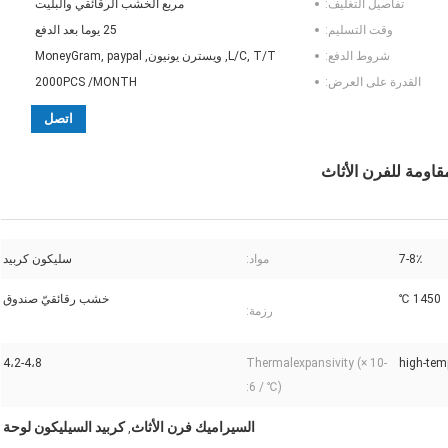
تفاصيل التغليف:
مربع الخشب الرقائقي والبليت
وقت التسليم:
25 يوما بعد الدفع
شروط الدفع:
L/C, T/T, ويسترن يونيون, MoneyGram, paypal
القدرة على العرض:
2000PCS /MONTH
اتصل
قاومة للفرن الأثاث
7-8٪
مواد:
سليكون كربيد
1450 ℃
خشب رقائقيّ صندوق
رزمة:
4،2-4،8
Thermalexpansivity (× 10-
6 / ℃):
السيراميك فرن الأثاث
كربيد السيليكون لوحة
,