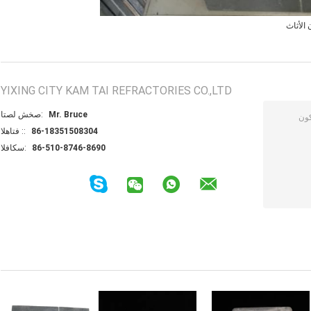
الأثاث
YIXING CITY KAM TAI REFRACTORIES CO.,LTD
Mr. Bruce
اتصل شخص:
86-18351508304
الهاتف ::
86-510-8746-8690
الفاكس: