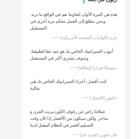
هذه هي المرة الأولى لتعاوننا. هم في الواقع ما نريد.
ونحن نتطلع إلى العمل معكم مرة أخرى في
المستقبل.
—— فريد (الولايات المتحدة الأمريكية)
أنبوب السيراميك الخاص بك هو جيد حقا لتطبيقنا،
وسوف نشتري أكثر في المستقبل.
—— جيسيكا فيرارا (إيطاليا)
كنت أفضل، أجزاء السيراميك الخاص بك هي
مثالية
—— داليبور (التشيك)
عملائنا راض عن رفوف الكورديريت الفرن و
ساجر. ولكن سيكون من الأفضل إذا كان وقت
التسليم أقصر في النظام المقبل لدينا.
—— فان نغوين (فييت نام)