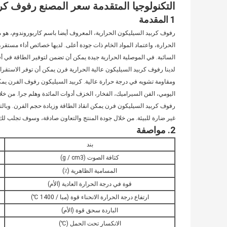
التكنولوجيا المتقدمة سعر المصنع رفوف كر
1 المقدمة
رفوف كربيد السيليكون الحرارية، المعروف أيضا باسم كاربوروندوم، هو م
الحرارة، واعتماد المواد الخام ذات جودة أعلى. لديها خصائص أداء مستقر،
السائبة. في الموصلية الحرارية جيدة يمكن أن تضمن لتوفير الطاقة في
لدينا رفوف كربيد السيليكون عالية الحرارية فرن يمكن أن توفر الاستقرار
ومقاومة تشويه في درجة حرارة عالية. كربيد السيليكون رفوف الفرن يم
رفوف كربيد السيليكون فرن يمكن انقاذ الطاقة وزيادة حجم الفرن. وبالتا
غير ضارة للبيئة. من خلال جودة المنتج والتعاون صادقة، وسوف تجلب لك ا
2. مواصفة
بند
كثافة الصوت (g / cm3)
المسامية الظاهرية (٪)
قوة في درجة الحرارة العادية (الأم)
ارتفاع درجة الحرارة الانحناء قوة (مبا / 1400 ℃)
الباردة سحق قوة (الأم)
الانكسار تحت الحمل (℃)