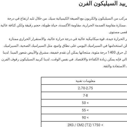
بيد السيليكون الفرن
ركب من السيليكون والكربون مع الصيغة الكيميائية سيك. من خلال تلبد ارتفاع في درجة
 ممتازة مقاومة الصدمة الحرارية، مقاومة الأكسدة، حياة طويلة، حجم رقيقة ولكن كثافة عالية
 أقصى مستوى.
 الحرارة جيدة، قوة ميكانيكية عالية في درجة حرارة عالية، والاستقرار الحراري ممتازة
كن استخدامها في السيراميك اليومي على نطاق واسع، مثل السيراميك الصحية، السيراميك
اليومي، الفن السيراميك، الفخار، الخزف أدوات المائدة وهلم جرا. من خلال حرق 1400 درجة مئوية، منتجاتها يمكن أن تقدم خفيفة، مشرق والأبيض شعور المينا. لدينا
لي فإنه يمكن زيادة الكفاءة والاقتصاد. في نفس الوقت، لدينا كربيد السيليكون رفوف الفرن
لاستفادة والثقة.
معلومات تقنية
2،70-2،75
7-8
> 50
> 55
> 90
> 1750 (T2) 2KG / CM2