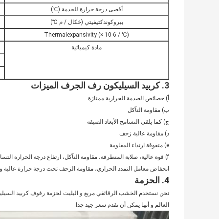
أقصى درجة حرارة للخدمة (℃)
بيروكوندكتيفيتي (خكال / م ℃)
Thermalexpansivity (× 10-6 / ℃)
مادة كيميائية
3. كربيد السيليكون رف الجرف الميزات
أ) خصائص الصدمة الحرارية ممتازة
ب) مقاومة التآكل
ج) كما يلقي التسامح الأبعاد الضيقة
د) مقاومة عالية زحف
e) متفوقة ارتداء المقاومة
f) قوة عالية، صلابة المتطرفة، مقاومة التآكل، ارتفاع درجة الحرارة التسا
انخفاض معامل التمدد الحراري، مقاومة الزحف تحت درجة حرارة عالية وه
4. الحزمة
نحن نستخدم الخشب الرقائقي مربع و البليت لحزمة رفوف كربيد السيليكون
العالم و أنها يمكن أن تقدم سعر جيد جدا.