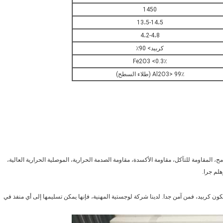
1450
13،5-14،5
4،2-4،8
كربيد> 90٪
Fe2O3 <0.3٪
Al2O3> 99٪ (طلاء السطح)
مح، المقاومة للتآكل، مقاومة الأكسدة، مقاومة الصدمة الحرارية، الموصلية الحرارية العالية،
لم جرا.
 كربيد، فمن آمن جدا. لدينا شركة لوجستية المهنية، فإنها يمكن تسليمها إلى أي منفذ في