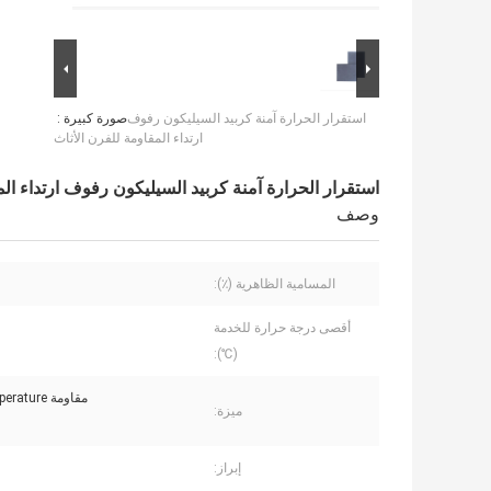
استقرار الحرارة آمنة كربيد السيليكون رفوف
صورة كبيرة :
ارتداء المقاومة للفرن الأثاث
استقرار الحرارة آمنة كربيد السيليكون رفوف ارتداء الم
وصف
المسامية الظاهرية (٪):
أقصى درجة حرارة للخدمة
(℃):
مقاومة high-temperature
ميزة:
إبراز: