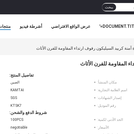
يبحث
DOCUMENT.TITL
عرض الواقع الافتراضي
أشرطة فيديو
منتجات
أخبار ا
 آمنة كربيد السيليكون رفوف ارتداء المقاومة للفرن الأثاث
ء المقاومة للفرن الأثاث
تفاصيل المنتج:
مكان المنشأ:
الصين
اسم العلامة التجارية:
KAMTAI
إصدار الشهادات:
SGS
رقم الموديل:
KTSK7
شروط الدفع والشحن:
الحد الأدنى لكمية:
100PCS
الأسعار:
negotiable