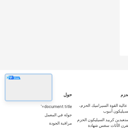
حول
لحزم
عالية القوة السيراميك الحزم،
document.title='
لسيليكون أنبوب
جولة في المعمل
تعبدين كربيد السيليكون الحزم
مراقبة الجودة
للفرن الأثاث سغس شهادة