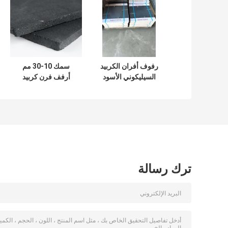
رفوف أفران الكربيد
سمك 10-30 مم
السيليكوني الأسود
أرفف فرن كربيد
مصممة لعمليات
السيليكون أرفف
التدليك في الأفران
إطلاق فرن من
التي توفر استقرارًا
الدرجة الصناعية توفر
حراريًا ومقاومة
استقرارًا حراريًا
للارتداء
ممتازًا
ترك رسالة