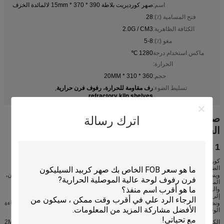
اسم:
صهر كورديريت بلاطة 390 * 370 * 15mm لالمائدة الخزف
فتح المسامية (٪):
28
الكثافة الظاهرية:
2.0G / CM3
مغو (٪):
5-8
ماكس استخدام درجة
1280 ℃
الحرارة:
حجم:
360 * 310 * 20MM
رف مقاومة للحرارة، رفوف فرن حرارية
تسليط الضوء:
,
refractory kiln shelves
صهر كورديريت بلاطة 390 * 370 * 15mm لالمائدة
اترك رسالة
الخزف
1 المقدمة
كورديريت لديه ممتازة مقاومة الصدمة الحرارية، قوة جيدة ويمكن تشكيلها عن طريق
الضغط، البثق، الصب وتهتز في الأشكال المعقدة. كورديريت موليت الأثاث الفرن
ويستخدم على نطاق واسع في الخزف، الطين الثقيلة، لوحة من الزجاج، مسحوق المعادن،
المواد المغناطيسية، الطاقة الخضراء، الغذاء، الزجاج، مزيلات، الحديد والصلب والتعدين
والهندسة الفضائية.
إلى جانب استخدامه كأثاث الفرن، كما أنها تستخدم على نطاق واسع في هياكل الفرن
ونظام الفرن السيارة، حيث يتم دمجها مع الألياف السيراميك لتحقيق أهداف تحسين كفاءة
الوقود وتجنب التلوث.
الكيمياء المثالية لإنتاج البلورات هي 13.8٪ مغو، 34.8٪ آل
O
و 51.4٪ شافي
(2MgO،
2
3
2