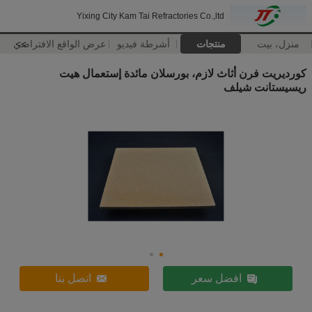
Yixing City Kam Tai Refractories Co.,ltd
منزل، بيت
منتجات
أشرطة فيديو
>>
عرض الواقع الافتراضي
كورديريت فرن أثاث لازم، بورسلان مائدة إستعمال هيت
ريسيستانت شيلف
افضل سعر
اتصل بنا