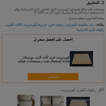
3. التطبيق
ويستخدم على نطاق واسع لوح كورديريت لالبارد الفخار، عازل السيراميك وهلم
جرا.استخدام درجة الحرارة لا يمكن أن يكون أكثر من 1300 ℃
يمكننا أيضا توريد شعاع سيسيك.
رف مقاومة للحرارة
رفوف فرن حرارية,كورديريت الأثاث الفرن
بطاقة:
,
,
رفوف فرن الحرارية
احصل على افضل سعر ل
كورديريت فرن أثاث لازم، بورسلان
مائدة إستعمال هيت ريسيستانت شيلف
استمر
رفوف الفرن كورديريت
أكثر