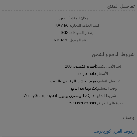
تفاصيل المنتج
مكان المنشأ:
الصين
اسم العلامة التجارية:
KAMTAI
إصدار الشهادات:
SGS
رقم الموديل:
KTCM20
شروط الدفع والشحن
الحد الأدنى لكمية:
أجهزة الكمبيوتر 200
الأسعار:
negotiable
تفاصيل التغليف:
مربع الخشب الرقائقي والبليت
وقت التسليم:
25 يوما بعد الدفع
شروط الدفع:
L/C, T/T, ويسترن يونيون, MoneyGram, paypal
القدرة على العرض:
5000sets/Month
وصف
رفوف الفرن كورديريت