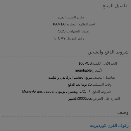
تفاصيل المنتج
مكان المنشأ:
الصين
اسم العلامة التجارية:
KAMTAI
إصدار الشهادات:
SGS
رقم الموديل:
KTCM9
شروط الدفع والشحن
الحد الأدنى لكمية:
100PCS
الأسعار:
negotiable
تفاصيل التغليف:
مربع الخشب الرقائقي والبليت
وقت التسليم:
25 يوما بعد الدفع
شروط الدفع:
L/C, T/T, ويسترن يونيون, MoneyGram, paypal
القدرة على العرض:
3000pcs/الشهر
وصف
رفوف الفرن كورديريت