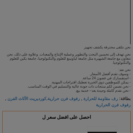
MOR (باسكال)
20 ℃
14
12
1250 ℃
الكثافة السائبة (g / cm3)
2.0
فتح المسامية (٪)
28
تكوين المرحلة (٪)
موليت
55
30
Cordierite
ماكس. درجة حرارة الخدمة ℃
1280
نحن نتلقى محترفة يكشف تجهيز
نحن تهدف إلى تحسين البحث والتطوير وعملية الإنتاج والمعدات. وعلاوة على ذلك، نحن
نتعاون مع جامعة الشهيرة مثل جامعة لياونينغ للعلوم والتكنولوجيا، جامعة بكين للعلوم
والتكنولوجيا.
نحن نعد:
- وسوف نقدم أفضل الأسعار.
- استفسارك في غضون 24 ساعة.
- يمكن للموظفين ذوي الخبرة تعطيك اقتراحات المهنية.
- نحن نضمن لكم منتجات ذات جودة عالية والتسليم في الوقت المناسب.
- نحن نقدم كاملة وجيدة بعد-- خدمة بيع.
رف مقاومة للحرارة
رفوف فرن حرارية,كورديريت الأثاث الفرن
بطاقة:
,
,
رفوف فرن الحرارية
احصل على افضل سعر ل