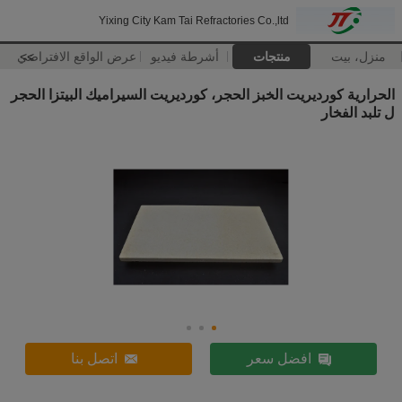
Yixing City Kam Tai Refractories Co.,ltd
منزل، بيت
منتجات
أشرطة فيديو
>>
عرض الواقع الافتراضي
الحرارية كورديريت الخبز الحجر، كورديريت السيراميك البيتزا الحجر
ل تلبد الفخار
افضل سعر
اتصل بنا