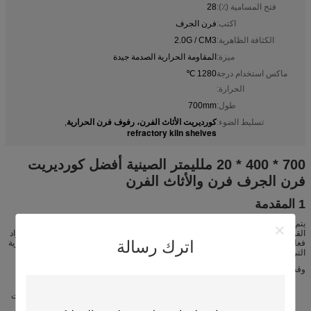
فتح المسامية (٪):
28
اكتب:
فرن الجرف
الكثافة الظاهرية:
2.0G / CM3
ميزة:
المقاومة الحرارية الصدمة جيدة
ماكس استخدام درجة
1280 ℃
الحرارة:
طول:
700mm
كورديريت الأثاث الفرن، رفوف فرن الحرارية
تسليط الضوء:
,
refractory kiln shelves
700 * 400 * 20 ملليمتر الصينية أفضل كورديريت
فرن الجرف فرن والأثاث الفرن
1 المقدمة
يتم تصنيع الأثاث لدينا كورديريت الفرن لتكون مسامية / منخفضة الكثافة التي لا تحد من
القوة الميكانيكية مقارنة مع غيرها من السيراميك؛ ومع ذلك، فإنه غالبا ما يكون أكثر المواد
اترك رسالة
فعالية من حيث التكلفة لإنتاج دعم لعمليات اطلاق النار، تلبد وغيرها من المعالجة الحرارية
التي تعمل في درجات حرارة بين 1000 -1300oC (1800-2400oF).
وقد وضعت لدينا مواد كورديريت على مدى عدة عقود لإعطاء الأداء الأمثل: -
معدلات زحف منخفضة جدا - إعطاء واضعي عمر طويل، كرنك، باتس وأنظمة الدعم
المستخدمة في مجموعة واسعة من عمليات المعالجة الحرارية التي تعمل في درجات
حرارة تصل إلى 1300oC (2400oF)