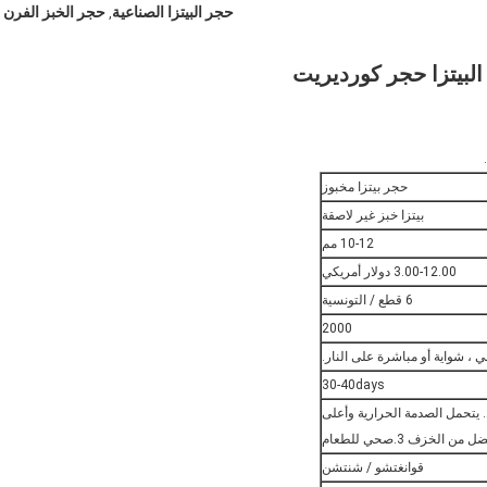
حجر البيتزا الصناعية
حجر الخبز الفرن
,
البيتزا حجر كورديريت
حجر بيتزا مخبوز
بيتزا خبز غير لاصقة
10-12 مم
3.00-12.00 دولار أمريكي
6 قطع / التونسية
2000
 ، شواية أو مباشرة على النار.
30-40days
ن الخزف 3.صحي للطعام
قوانغتشو / شنتشن