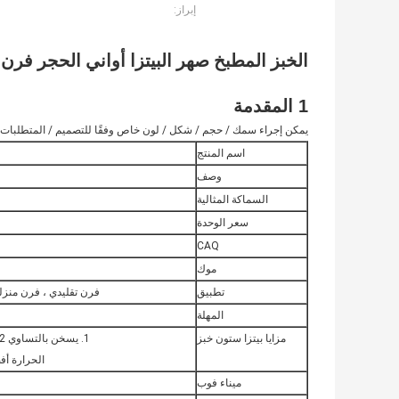
إبراز:
الخبز المطبخ صهر البيتزا أواني الحجر فرن 
1 المقدمة
يمكن إجراء سمك / حجم / شكل / لون خاص وفقًا للتصميم / المتطلبات.
اسم المنتج
وصف
السماكة المثالية
سعر الوحدة
CAQ
موك
تطبيق
فرن تقليدي ، فرن منزلي
المهلة
مزايا بيتزا ستون خبز
1. يسخن بالتساوي 2. يتحمل الصدمة الحرارية وأعلى
الحرارة أفضل م
ميناء فوب