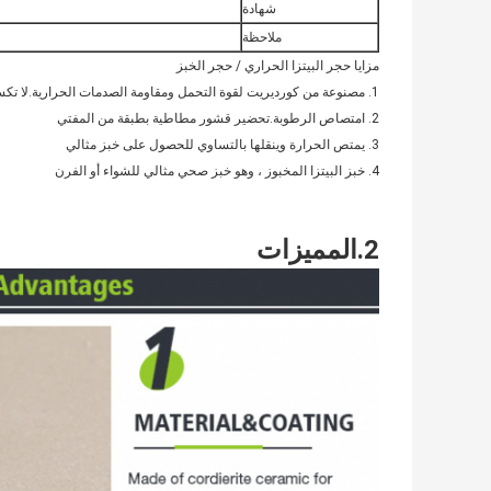
شهادة
ملاحظة
مزايا حجر البيتزا الحراري / حجر الخبز
1. مصنوعة من كورديريت لقوة التحمل ومقاومة الصدمات الحرارية.لا تكسير.امسك الحرارة جيدًا بشكل استثنائي ، مع الحفاظ على درجة حرارة الفرن ثابتة
2. امتصاص الرطوبة.تحضير قشور مطاطية بطبقة من المفتي
3. يمتص الحرارة وينقلها بالتساوي للحصول على خبز مثالي
4. خبز البيتزا المخبوز ، وهو خبز صحي مثالي للشواء أو الفرن
2
.المميزات