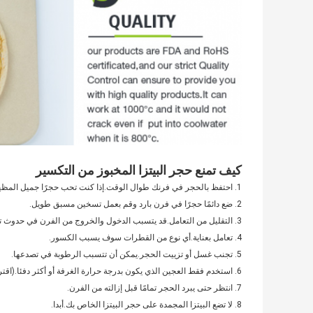
كيف تمنع حجر البيتزا المخبوز من التكسير
1. احتفظ بالحجر في فرنك طوال الوقت.إذا كنت تحب حجرًا جميل المظهر ، فقم بتغطيته بورق معدني بحيث لا تتسبب في تقطيره.
2. ضع دائمًا حجرًا في فرن بارد وقم بعمل تسخين مسبق طويل.
3. التقليل من التعامل.قد يتسبب الدخول والخروج من الفرن في حدوث تشقق.
4. تعامل بعناية.أي نوع من القطرات سوف يسبب الكسور.
5. تجنب غسل أو تزييت الحجر.يمكن أن تتسبب الرطوبة في تصدعها.
6. استخدم فقط العجين الذي يكون بدرجة حرارة الغرفة أو أكثر دفئا.(اقترح البعض حتى تسخينه قليلاً على سطح الموقد قبل وضعه على الحجر.)
7. انتظر حتى يبرد الحجر تمامًا قبل إزالته من الفرن.
8. لا تضع البيتزا المجمدة على حجر البيتزا الخاص بك.أبدا.