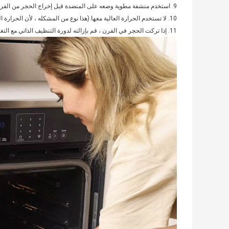
9. استخدم منشفة مطوية وضعه على المنضدة قبل إخراج الحجر من الفرن ، حتى لا يرسل المنضدة الحجر إلى "صدمة حرارية".
10. لا تستخدم الحرارة العالية معها.(هذا نوع من المشكله ، لأن الحرارة العالية تصنع فطائر بيتزا لا تصدق!)
11. إذا تركت الحجر في الفرن ، قم بإزالته لدورة التنظيف الذاتي.مع التغيرات الحادة في درجات الحرارة ، فأنت تطلب المشاكل.