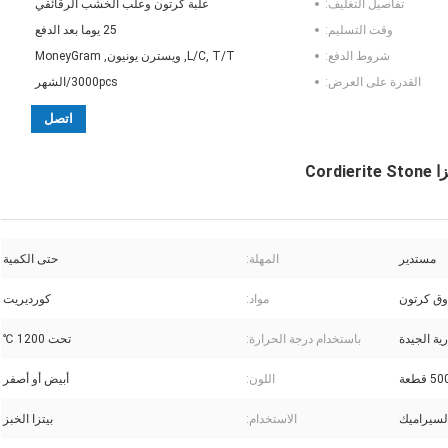
تفاصيل التغليف:
علبة كرتون وعلب الخشب الرقائقي
وقت التسليم:
25 يوما بعد الدفع
شروط الدفع:
L/C, T/T, ويسترن يونيون, MoneyGram
القدرة على العرض:
3000pcs/الشهر
اتصل
Cor
مستدير
المهلة:
حتى الكمية
ق كرتون
مواد:
كورديريت
ية الجيدة
باستخدام درجة الحرارة:
تحت 1200 ℃
5 قطعة
اللون:
أبيض أو أصفر
لسيراميك
الاستخدام:
بيتزا الخبز