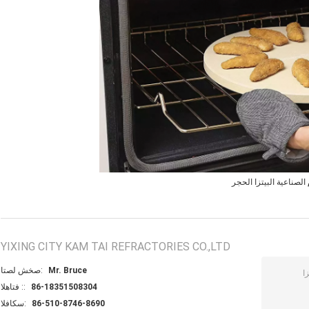
الصناعية البيتزا الحجر
YIXING CITY KAM TAI REFRACTORIES CO.,LTD
Mr. Bruce
اتصل شخص:
86-18351508304
الهاتف ::
86-510-8746-8690
الفاكس: