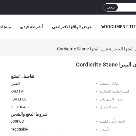
يبحث
DOCUMENT.TITL
عرض الواقع الافتراضي
أشرطة فيديو
منتجات
أخبار ا
لحجرية فرن البيتزا Cordierite Stone
Cordierite
تفاصيل المنتج:
مكان المنشأ:
الصين
اسم العلامة التجارية:
KAMTAI
إصدار الشهادات:
FDA,LFGB
رقم الموديل:
KTC10-4-1-1
شروط الدفع والشحن:
الحد الأدنى لكمية:
500PCS
الأسعار:
negotiable